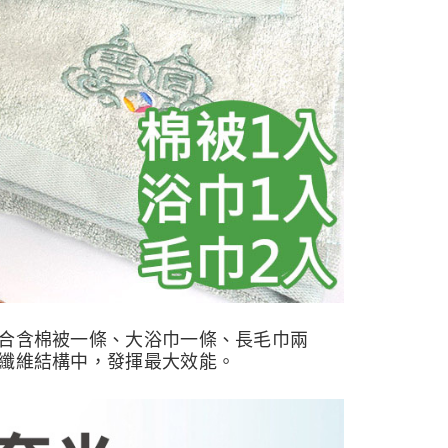
合含棉被一條、大浴巾一條、長毛巾兩
纖維結構中，發揮最大效能。