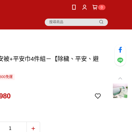
0
安被+平安巾4件組－【除穢、平安、避
800免運
980