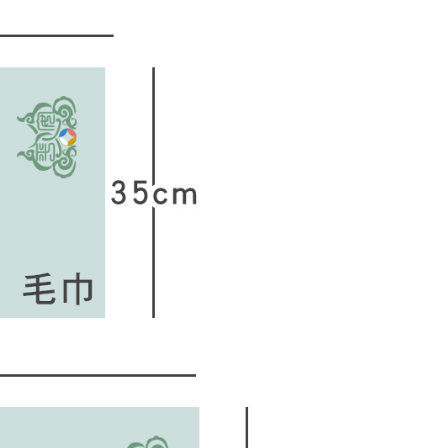
功／繳費後需取消欲退款等相關疑問，請聯繫「AFTEE先享後
援中心」
https://netprotections.freshdesk.com/support/home
項】
恩沛科技股份有限公司提供之「AFTEE先享後付」服務完成之
依本服務之必要範圍內提供個人資料，並將交易相關給付款項請
讓予恩沛科技股份有限公司。
個人資料處理事宜，請瀏覽以下網址：
ee.tw/terms/#terms3
年的使用者請事先徵得法定代理人或監護人之同意方可使用
E先享後付」，若未經同意申辦者引起之損失，本公司不負相關責
AFTEE先享後付」時，將依據個別帳號之用戶狀況，依本公司
核予不同之上限額度；若仍有額度不足之情形，本公司將視審查
用戶進行身份認證。
一人註冊多個帳號或使用他人資訊註冊。若發現惡意使用之情
科技股份有限公司將有權停止該用戶之使用額度並採取法律行