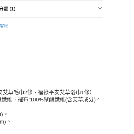
小企業銀行
台中商業銀行
業銀行
永豐商業銀行
業銀行
遠東國際商業銀行
台灣）商業銀行
華泰商業銀行
類 (1)
業銀行
星展（台灣）商業銀行
業銀行
永豐商業銀行
業銀行
遠東國際商業銀行
際商業銀行
中國信託商業銀行
業銀行
星展（台灣）商業銀行
業銀行
永豐商業銀行
品
天信用卡公司
y
際商業銀行
中國信託商業銀行
客服
業銀行
星展（台灣）商業銀行
天信用卡公司
際商業銀行
中國信託商業銀行
享後付
天信用卡公司
FTEE先享後付」】
先享後付是「在收到商品之後才付款」的支付方式。 讓您購物簡單
心！
：不需註冊會員、不需綁卡、不需儲值。
：只要手機號碼，簡訊認證，即可結帳。
：先確認商品／服務後，再付款。
EE先享後付」結帳流程】
0，滿NT$800(含以上)免運費
方式選擇「AFTEE先享後付」後，將跳轉至「AFTEE先享後
安艾草毛巾2條、
福祿平安艾草浴巾1條）
頁面，進行簡訊認證並確認金額後，即可完成結帳。
酯纖維、裡布:100%聚酯纖維(含艾草成分)。
成立數日內，您將收到繳費通知簡訊。
費通知簡訊後14天內，點擊此簡訊中的連結，可透過四大超商
網路銀行／等多元方式進行付款，方視為交易完成。
m)。
：結帳手續完成當下不需立刻繳費，但若您需要取消訂單，請聯
m)。
的店家。未經商家同意取消之訂單仍視為有效，需透過AFTEE
繳納相關費用。
否成功請以「AFTEE先享後付 」之結帳頁面顯示為準，若有關於