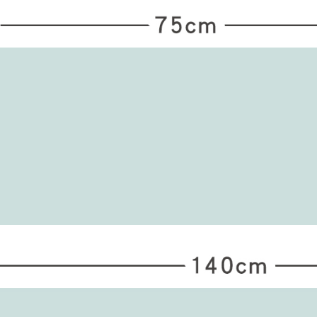
是否繳費成
付客戶支
【注意事
１．透過由
交易，需
求債權轉
２．關於
https://aft
３．未成
「AFTE
任。
４．使用「
即時審查
結果請求
５．嚴禁
形，恩沛
動。