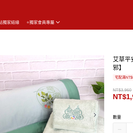
站獨家結緣
⭐獨家會員專屬
艾草平
邪】
宅配滿NT$
NT$3,960
NT$1,
數量