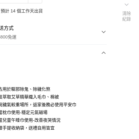
預計 14 個工作天出貨
清除
紀錄
送方式
800免運
次付款
期付款
0 利率 每期
NT$660
21家銀行
古用於驅邪除鬼、除穢化煞
0 利率 每期
NT$330
21家銀行
庫商業銀行
第一商業銀行
技萃取艾草精華織入毛巾、棉被
業銀行
彰化商業銀行
 0 利率 每期
NT$165
21家銀行
院穢氣較重場所，返家後務必使用平安巾
庫商業銀行
第一商業銀行
業儲蓄銀行
台北富邦商業銀行
業銀行
彰化商業銀行
當枕巾使用-穩定元氣磁場
庫商業銀行
第一商業銀行
華商業銀行
兆豐國際商業銀行
業儲蓄銀行
台北富邦商業銀行
當兒童午睡巾使用-改善夜哭情況
業銀行
彰化商業銀行
小企業銀行
台中商業銀行
華商業銀行
兆豐國際商業銀行
業儲蓄銀行
台北富邦商業銀行
贈手提收納袋，送禮自用皆宜
台灣）商業銀行
華泰商業銀行
小企業銀行
台中商業銀行
華商業銀行
兆豐國際商業銀行
業銀行
遠東國際商業銀行
台灣）商業銀行
華泰商業銀行