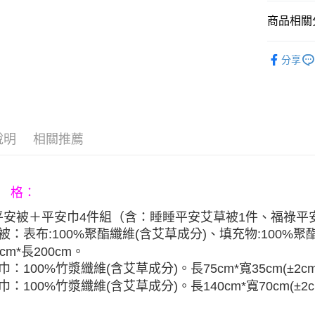
臺灣中
元大商
聯邦商
匯豐（
商品相關分
玉山商
悠遊付
元大商
聯邦商
台新國
玉山商
元大商
▶生活用
台灣樂
Google Pa
台新國
分享
玉山商
台灣樂
台新國
AFTEE先
台灣樂
相關說明
【關於「A
ATM付款
AFTEE
便利好安
說明
相關推薦
１．簡單
２．便利
運送方式
３．安心
宅配
 格：
【「AFT
每筆NT$8
１．於結帳
平安被＋
平安巾4件組
（含：
睡睡平安艾草被1件、
福祿平
付」結帳
棉被：
表布:100%聚酯纖維(含艾草成分)、填充物:100%聚
２．訂單
３．收到繳
cm*長200cm。
／ATM／
巾
：
100%竹漿纖維(含艾草成分)。長75cm*寬35cm(±2c
※ 請注意
巾
：
100%竹漿纖維(含艾草成分)。長140cm*寬70cm(±2c
絡購買商品
先享後付
※ 交易是