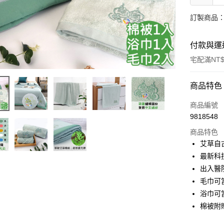
訂製商品：
付款與運
宅配滿NT$
付款方式
商品特色
信用卡一
商品編號
9818548
信用卡分
商品特色
3 期 
艾草自
6 期 
合作金
最新科
華南商
12 期
出入醫
合作金
上海商
華南商
毛巾可
合作金
LINE Pay
國泰世
上海商
浴巾可
華南商
臺灣中
國泰世
Apple Pay
上海商
棉被附
匯豐（
臺灣中
國泰世
聯邦商
匯豐（
街口支付