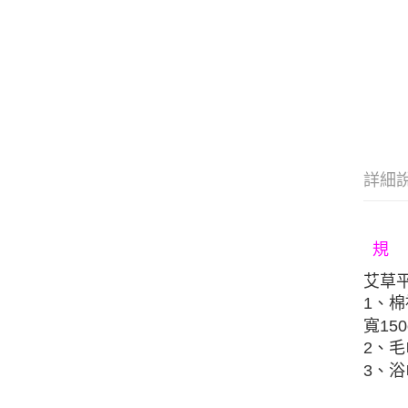
詳細
規
艾草
1、
寬150
2、
毛
3、浴