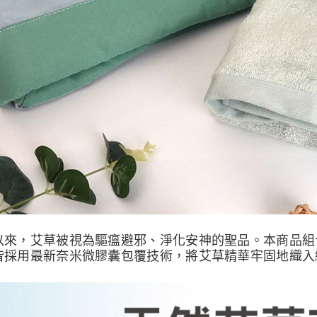
以來，艾草被視為驅瘟避邪、淨化安神的聖品。本商品組
皆採用最新奈米微膠囊包覆技術，將艾草精華牢固地織入