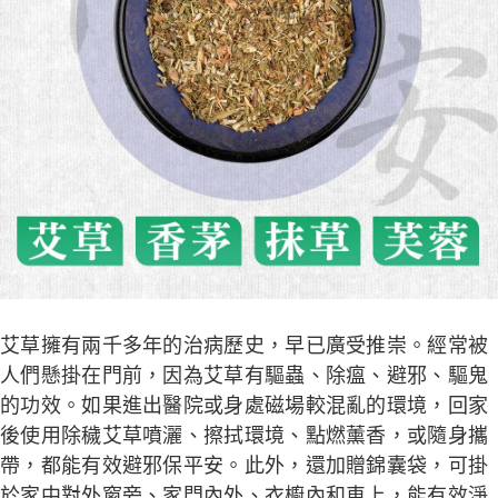
艾草擁有兩千多年的治病歷史，早已廣受推崇。經常被
人們懸掛在門前，
因為艾草有驅蟲、除瘟、避邪、驅鬼
的功效
。如果進出醫院或身處磁場較混亂的環境，回家
後使用除穢艾草噴灑、擦拭環境、點燃薰香，或隨身攜
帶，都能有效避邪保平安。此外，還加贈錦囊袋，可掛
於家中對外窗旁、家門內外、衣櫥內和車上，能有效淨