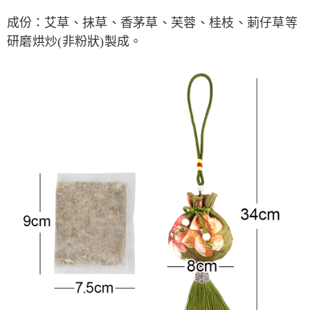
宅配
每筆NT$80，滿NT$800(含以上)免運費
成份：
艾草、抹草、香茅草、芙蓉、桂枝、莿仔草等
【「AFTEE先享後付」結帳流程】
１．於結帳方式選擇「AFTEE先享後付」後，將跳轉至「AFTEE先享後付」
研磨烘炒(非粉狀)製成。
結帳頁面，進行簡訊認證並確認金額後，即可完成結帳。
２．訂單成立數日內，您將收到繳費通知簡訊。
３．收到繳費通知簡訊後14天內，點擊此簡訊中的連結，可透過四大超商／
ATM／網路銀行／等多元方式進行付款，方視為交易完成。
※ 請注意：結帳手續完成當下不需立刻繳費，但若您需要取消訂單，請聯絡
購買商品的店家。未經商家同意取消之訂單仍視為有效，需透過AFTEE先享
後付繳納相關費用。
※ 交易是否成功請以「AFTEE先享後付 」之結帳頁面顯示為準，若有關於
是否繳費成功／繳費後需取消欲退款等相關疑問，請聯繫「AFTEE先享後付
客戶支援中心」
https://netprotections.freshdesk.com/support/home
【注意事項】
１．透過由恩沛科技股份有限公司提供之「AFTEE先享後付」服務完成之交
易，需依本服務之必要範圍內提供個人資料，並將交易相關給付款項請求債
權轉讓予恩沛科技股份有限公司。
２．關於個人資料處理事宜，請瀏覽以下網址：
https://aftee.tw/terms/#terms3
３．未成年的使用者請事先徵得法定代理人或監護人之同意方可使用
「AFTEE先享後付」，若未經同意申辦者引起之損失，本公司不負相關責
任。
４．使用「AFTEE先享後付」時，將依據個別帳號之用戶狀況，依本公司即
時審查核予不同之上限額度；若仍有額度不足之情形，本公司將視審查結果