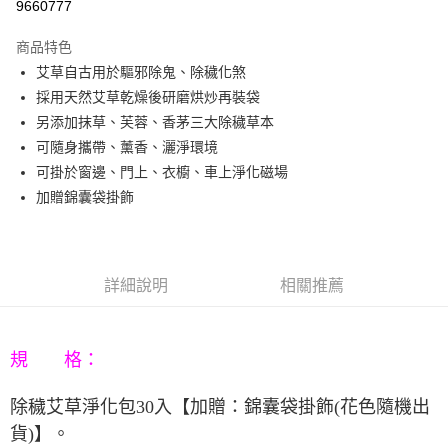
9660777
3 期 0 利率 每期
NT$330
21家銀行
商品特色
6 期 0 利率 每期
NT$165
21家銀行
合作金庫商業銀行
第一商業銀行
艾草自古用於驅邪除鬼、除穢化煞
華南商業銀行
彰化商業銀行
12 期 0 利率 每期
NT$82
21家銀行
合作金庫商業銀行
第一商業銀行
採用天然艾草乾燥後研磨烘炒再裝袋
上海商業儲蓄銀行
台北富邦商業銀行
華南商業銀行
彰化商業銀行
合作金庫商業銀行
第一商業銀行
LINE Pay
國泰世華商業銀行
兆豐國際商業銀行
另添加抹草、芙蓉、香茅三大除穢草本
上海商業儲蓄銀行
台北富邦商業銀行
華南商業銀行
彰化商業銀行
臺灣中小企業銀行
台中商業銀行
可隨身攜帶、薰香、灑淨環境
國泰世華商業銀行
兆豐國際商業銀行
Apple Pay
上海商業儲蓄銀行
台北富邦商業銀行
匯豐（台灣）商業銀行
華泰商業銀行
臺灣中小企業銀行
台中商業銀行
可掛於窗邊、門上、衣櫥、車上淨化磁場
國泰世華商業銀行
兆豐國際商業銀行
聯邦商業銀行
遠東國際商業銀行
匯豐（台灣）商業銀行
華泰商業銀行
街口支付
加贈錦囊袋掛飾
臺灣中小企業銀行
台中商業銀行
元大商業銀行
永豐商業銀行
聯邦商業銀行
遠東國際商業銀行
匯豐（台灣）商業銀行
華泰商業銀行
玉山商業銀行
星展（台灣）商業銀行
悠遊付
元大商業銀行
永豐商業銀行
聯邦商業銀行
遠東國際商業銀行
台新國際商業銀行
中國信託商業銀行
玉山商業銀行
星展（台灣）商業銀行
元大商業銀行
永豐商業銀行
台灣樂天信用卡公司
Google Pay
台新國際商業銀行
中國信託商業銀行
玉山商業銀行
星展（台灣）商業銀行
詳細說明
相關推薦
台灣樂天信用卡公司
台新國際商業銀行
中國信託商業銀行
AFTEE先享後付
台灣樂天信用卡公司
相關說明
【關於「AFTEE先享後付」】
規 格：
ATM付款
AFTEE先享後付是「在收到商品之後才付款」的支付方式。 讓您購物簡單
便利好安心！
除穢艾草淨化包30入【
加贈：錦囊袋掛飾(花色隨機出
１．簡單：不需註冊會員、不需綁卡、不需儲值。
運送方式
２．便利：只要手機號碼，簡訊認證，即可結帳。
貨)​】
。
３．安心：先確認商品／服務後，再付款。