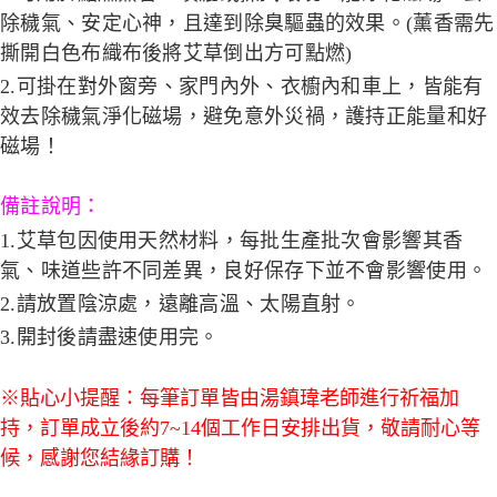
除穢氣、安定心神，且達到除臭驅蟲的效果。(薰香需先
撕開白色布織布後將艾草倒出方可點燃)
2.可掛在對外窗旁、家門內外、衣櫥內和車上，皆能有
效去除穢氣淨化磁場，避免意外災禍，護持正能量和好
磁場！
備註說明：
1.艾草包因使用天然材料，每批生產批次會影響其香
氣、味道些許不同差異，良好保存下並不會影響使用。
2.請放置陰涼處，遠離高溫、太陽直射。
3.開封後請盡速使用完。
※貼心小提醒：每筆訂單皆由湯鎮瑋老師進行祈福加
持，訂單成立後約7~14個工作日安排出貨，敬請耐心等
候，感謝您結緣訂購！