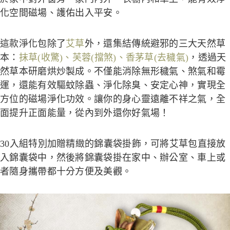
化空間磁場、護佑出入平安。
這款淨化包除了
艾草
外，還集結傳統避邪的三大天然草
本：
抹草(收驚)、芙蓉(擋煞)、香茅草(去穢氣)
，透過天
然草本研磨烘炒製成。
不僅能消除無形穢氣、煞氣和霉
運，還能有效驅蚊除蟲、淨化除臭、安定心神，實現全
方位的磁場淨化功效。讓你的身心靈遠離不祥之氣，全
面提升正面能量，從內到外還你好氣場！
30入組特別加贈精緻的錦囊袋掛飾，可將艾草包直接放
入錦囊袋中，然後將錦囊袋掛在家中、辦公室、車上或
者隨身攜帶都十分方便及美觀。