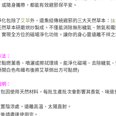
，或隨身攜帶，都能有效避邪保平安。
淨化包除了
艾草
外，還集結傳統避邪的三大天然草本：
抹
天然草本研磨烘炒製成。不僅能消除無形穢氣、煞氣和霉
，實現全方位的磁場淨化功效。讓你的身心靈遠離不祥之
！
方法：
於點燃薰香、噴灑或擦拭環境，能淨化磁場、去除穢氣、
撕開白色布織布後將艾草倒出方可點燃)
說明：
艾草包因使用天然材料，每批生產批次會影響其香氣、味
請放置陰涼處，遠離高溫、太陽直射。
開封後請盡速使用完。