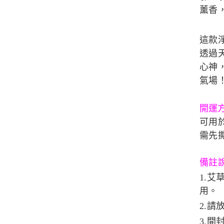
薰香
這款
透過
心神
氣場
開運
可用
需先
備註
1.
用。
2.
3.