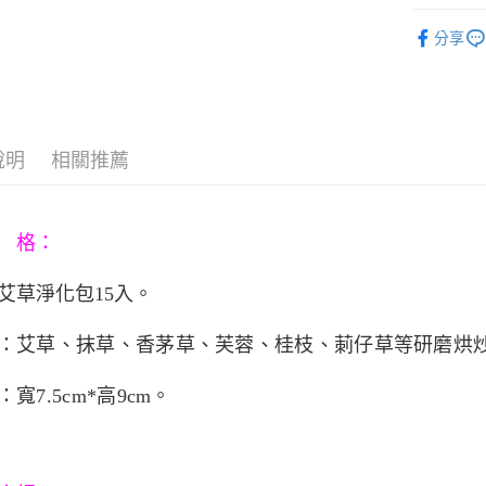
臺灣中
元大商
聯邦商
▶洗劑香
匯豐（
玉山商
悠遊付
分享
元大商
聯邦商
台新國
玉山商
元大商
台灣樂
Google Pa
台新國
玉山商
台灣樂
台新國
AFTEE先
台灣樂
相關說明
說明
相關推薦
【關於「A
ATM付款
AFTEE
便利好安
１．簡單
 格：
２．便利
運送方式
３．安心
艾草淨化包15入
。
宅配
【「AFT
每筆NT$8
１．於結帳
付」結帳
：
艾草、抹草、香茅草、芙蓉、桂枝、莿仔草等研磨烘炒
２．訂單
３．收到繳
：
寬7.5cm*高9cm。
／ATM／
※ 請注意
絡購買商品
先享後付
※ 交易是