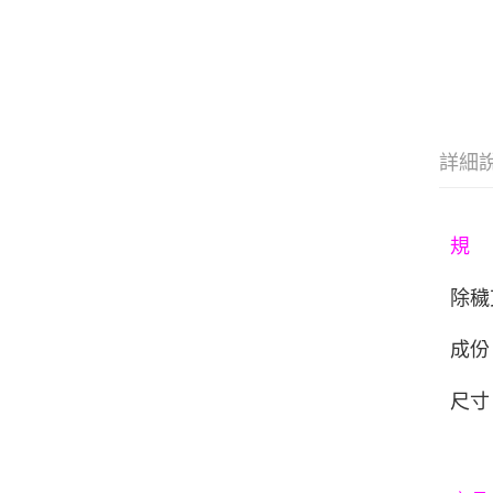
詳細
規
除穢
成份
尺寸