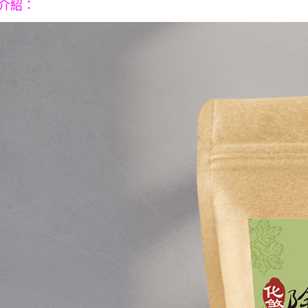
介紹
：
是否繳費成
付客戶支
【注意事
１．透過由
交易，需
求債權轉
２．關於
https://aft
３．未成
「AFTE
任。
４．使用「
即時審查
結果請求
５．嚴禁
形，恩沛
動。