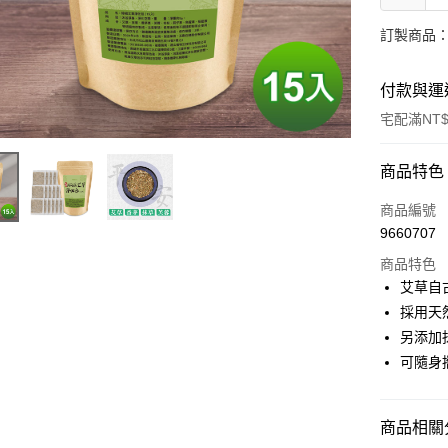
訂製商品：
付款與運
宅配滿NT$
付款方式
商品特色
信用卡一
商品編號
9660707
信用卡分
商品特色
3 期 
艾草自
6 期 
合作金
採用天
華南商
12 期
另添加
合作金
上海商
華南商
可隨身
合作金
LINE Pay
國泰世
上海商
華南商
臺灣中
國泰世
Apple Pay
上海商
匯豐（
臺灣中
商品相關分
國泰世
聯邦商
匯豐（
街口支付