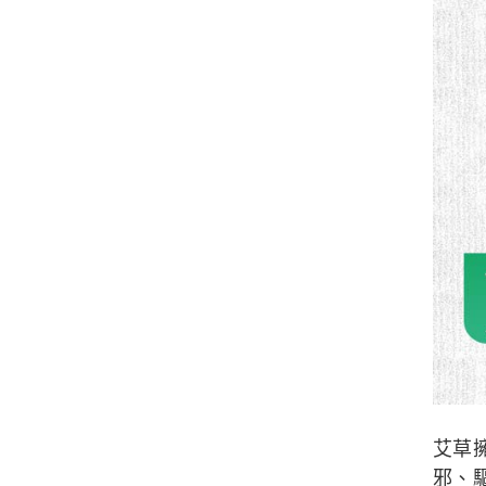
艾草
邪、