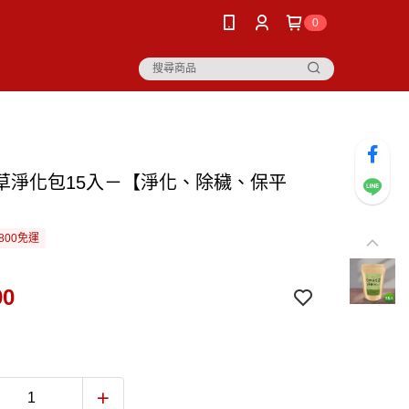
0
草淨化包15入－【淨化、除穢、保平
800免運
90