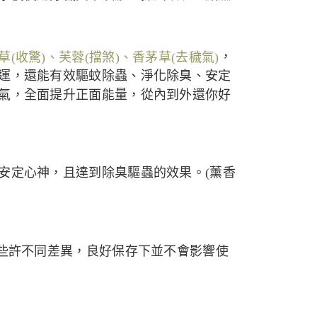
草(收驚)、芙蓉(擋煞)、香茅草(去穢氣)
，
運，還能有效驅蚊除蟲、淨化除臭、安定
氣，全面提升正面能量，從內到外還你好
安定心神，且達到除臭驅蟲的效果。(薰香
道些許不同差異，良好保存下並不會影響使