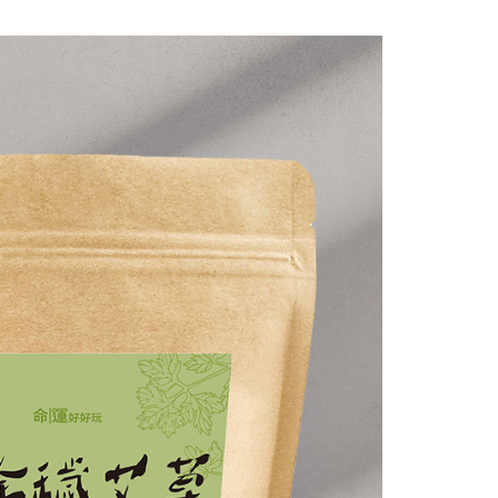
功／繳費後需取消欲退款等相關疑問，請聯繫「AFTEE先享後
援中心」
https://netprotections.freshdesk.com/support/home
項】
恩沛科技股份有限公司提供之「AFTEE先享後付」服務完成之
依本服務之必要範圍內提供個人資料，並將交易相關給付款項請
讓予恩沛科技股份有限公司。
個人資料處理事宜，請瀏覽以下網址：
ee.tw/terms/#terms3
年的使用者請事先徵得法定代理人或監護人之同意方可使用
E先享後付」，若未經同意申辦者引起之損失，本公司不負相關責
AFTEE先享後付」時，將依據個別帳號之用戶狀況，依本公司
核予不同之上限額度；若仍有額度不足之情形，本公司將視審查
用戶進行身份認證。
一人註冊多個帳號或使用他人資訊註冊。若發現惡意使用之情
科技股份有限公司將有權停止該用戶之使用額度並採取法律行