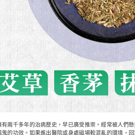
擁有兩千多年的治病歷史，早已廣受推崇。經常被人們懸
驅鬼的功效。如果進出醫院或身處磁場較混亂的環境，回