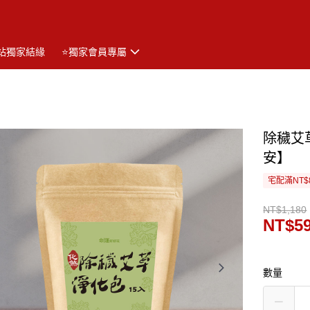
站獨家結緣
⭐獨家會員專屬
除穢艾
安】
宅配滿NT$
NT$1,180
NT$5
數量