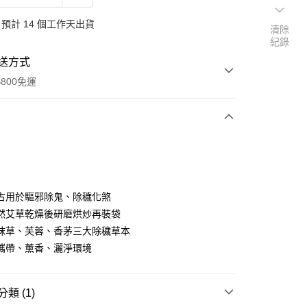
預計 14 個工作天出貨
清除
紀錄
送方式
800免運
次付款
期付款
0 利率 每期
NT$196
21家銀行
古用於驅邪除鬼、除穢化煞
0 利率 每期
NT$98
21家銀行
庫商業銀行
第一商業銀行
然艾草乾燥後研磨烘炒再裝袋
業銀行
彰化商業銀行
 0 利率 每期
NT$49
21家銀行
抹草、芙蓉、香茅三大除穢草本
庫商業銀行
第一商業銀行
業儲蓄銀行
台北富邦商業銀行
業銀行
彰化商業銀行
攜帶、薰香、灑淨環境
庫商業銀行
第一商業銀行
華商業銀行
兆豐國際商業銀行
業儲蓄銀行
台北富邦商業銀行
業銀行
彰化商業銀行
小企業銀行
台中商業銀行
華商業銀行
兆豐國際商業銀行
業儲蓄銀行
台北富邦商業銀行
台灣）商業銀行
華泰商業銀行
小企業銀行
台中商業銀行
類 (1)
華商業銀行
兆豐國際商業銀行
業銀行
遠東國際商業銀行
台灣）商業銀行
華泰商業銀行