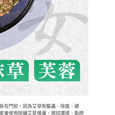
掛在門前，因為艾草有驅蟲、除瘟、避
家後使用除穢艾草噴灑、擦拭環境、點燃