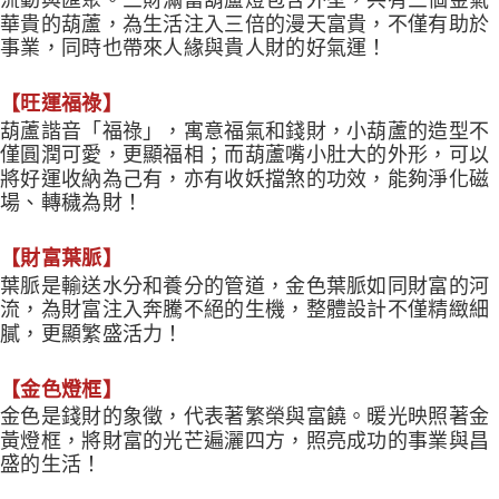
華貴的葫蘆，為生活注入三倍的漫天富貴，不僅有助於
事業，同時也帶來人緣與貴人財的好氣運！
【旺運福祿】
葫蘆諧音「福祿」，寓意福氣和錢財，小葫蘆的造型不
僅圓潤可愛，更顯福相；而葫蘆嘴小肚大的外形，可以
將好運收納為己有，亦有收妖擋煞的功效，能夠淨化磁
場、轉穢為財！
【財富葉脈】
葉脈是輸送水分和養分的管道，金色葉脈如同財富的河
流，為財富注入奔騰不絕的生機，整體設計不僅精緻細
膩，更顯繁盛活力！
【金色燈框】
金色是錢財的象徵，代表著繁榮與富饒。暖光映照著金
黃燈框，將財富的光芒遍灑四方，照亮成功的事業與昌
盛的生活！