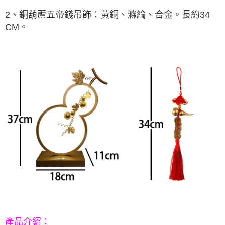
每筆NT$80，滿NT$800(含以上)免運費
【「AFTEE先享後付」結帳流程】
１．於結帳方式選擇「AFTEE先享後付」後，將跳轉至「AFTEE先享後付」
2、銅葫蘆五帝錢吊飾：黃銅、滌綸、合金。長約34
結帳頁面，進行簡訊認證並確認金額後，即可完成結帳。
CM。
２．訂單成立數日內，您將收到繳費通知簡訊。
３．收到繳費通知簡訊後14天內，點擊此簡訊中的連結，可透過四大超商／
ATM／網路銀行／等多元方式進行付款，方視為交易完成。
※ 請注意：結帳手續完成當下不需立刻繳費，但若您需要取消訂單，請聯絡
購買商品的店家。未經商家同意取消之訂單仍視為有效，需透過AFTEE先享
後付繳納相關費用。
※ 交易是否成功請以「AFTEE先享後付 」之結帳頁面顯示為準，若有關於
是否繳費成功／繳費後需取消欲退款等相關疑問，請聯繫「AFTEE先享後付
客戶支援中心」
https://netprotections.freshdesk.com/support/home
【注意事項】
１．透過由恩沛科技股份有限公司提供之「AFTEE先享後付」服務完成之交
易，需依本服務之必要範圍內提供個人資料，並將交易相關給付款項請求債
權轉讓予恩沛科技股份有限公司。
２．關於個人資料處理事宜，請瀏覽以下網址：
https://aftee.tw/terms/#terms3
３．未成年的使用者請事先徵得法定代理人或監護人之同意方可使用
「AFTEE先享後付」，若未經同意申辦者引起之損失，本公司不負相關責
任。
４．使用「AFTEE先享後付」時，將依據個別帳號之用戶狀況，依本公司即
時審查核予不同之上限額度；若仍有額度不足之情形，本公司將視審查結果
請求用戶進行身份認證。
：
產品介紹