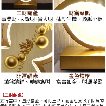
【三財葫蘆】
五行當中，圓形屬金，可化土煞，而金也象徵了財氣的
流動與匯聚。三財滿富葫蘆燈包含外型，共有三個金氣