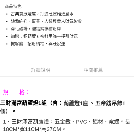
3 期 0 利率 每期
NT$660
21家銀行
商品特色
6 期 0 利率 每期
NT$330
21家銀行
合作金庫商業銀行
第一商業銀行
古典質感燈座，打造旺運雅致風水
華南商業銀行
彰化商業銀行
12 期 0 利率 每期
NT$165
21家銀行
合作金庫商業銀行
第一商業銀行
鎮煞納祥，事業、人緣與貴人財氣皆收
上海商業儲蓄銀行
台北富邦商業銀行
華南商業銀行
彰化商業銀行
合作金庫商業銀行
第一商業銀行
LINE Pay
國泰世華商業銀行
兆豐國際商業銀行
淨化磁場，迎福納祿補財庫
上海商業儲蓄銀行
台北富邦商業銀行
華南商業銀行
彰化商業銀行
臺灣中小企業銀行
台中商業銀行
加贈：銅葫蘆五帝錢吊飾—接引財氣
國泰世華商業銀行
兆豐國際商業銀行
Apple Pay
上海商業儲蓄銀行
台北富邦商業銀行
匯豐（台灣）商業銀行
華泰商業銀行
臺灣中小企業銀行
台中商業銀行
擺客廳—招財納福，興旺家運
國泰世華商業銀行
兆豐國際商業銀行
聯邦商業銀行
遠東國際商業銀行
匯豐（台灣）商業銀行
華泰商業銀行
街口支付
臺灣中小企業銀行
台中商業銀行
元大商業銀行
永豐商業銀行
聯邦商業銀行
遠東國際商業銀行
匯豐（台灣）商業銀行
華泰商業銀行
玉山商業銀行
星展（台灣）商業銀行
悠遊付
元大商業銀行
永豐商業銀行
聯邦商業銀行
遠東國際商業銀行
台新國際商業銀行
中國信託商業銀行
玉山商業銀行
星展（台灣）商業銀行
詳細說明
相關推薦
元大商業銀行
永豐商業銀行
台灣樂天信用卡公司
Google Pay
台新國際商業銀行
中國信託商業銀行
玉山商業銀行
星展（台灣）商業銀行
台灣樂天信用卡公司
台新國際商業銀行
中國信託商業銀行
AFTEE先享後付
台灣樂天信用卡公司
相關說明
規 格：
【關於「AFTEE先享後付」】
ATM付款
葫蘆燈1座
、
五帝錢吊飾1
三財滿富葫蘆燈
1組（含：
AFTEE先享後付是「在收到商品之後才付款」的支付方式。 讓您購物簡單
便利好安心！
個
）
。
１．簡單：不需註冊會員、不需綁卡、不需儲值。
運送方式
２．便利：只要手機號碼，簡訊認證，即可結帳。
1、三財滿富葫蘆燈：五金鐵、PVC、鋁材、電線。長
３．安心：先確認商品／服務後，再付款。
宅配
18CM*寬11CM*高37CM。