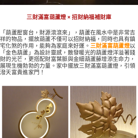
三財滿富葫蘆燈 × 招財納福補財庫
「葫蘆壓窗台，財源滾滾來」，葫蘆在風水中是非常吉
祥的物品，擺放葫蘆不僅可以招財納福，同時也具有鎮
宅化煞的作用，能夠為家庭來好運。
以
三財滿富葫蘆燈
「金色葫蘆」為設計靈感，散發暖光的葫蘆燈洋溢著錢
財的光芒，更搭配財富葉脈與金細葫蘆藤增添生命力，
展現生機勃勃的力量。家中擺放三財滿富葫蘆燈，引領
潑天富貴進家門！