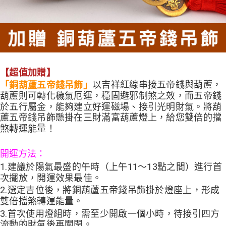
【超值加贈】
以吉祥紅線串接五帝錢與葫蘆，
「銅葫蘆五帝錢吊飾」
葫蘆則可轉化穢氣厄運，穩固避邪制煞之效，而五帝錢
於五行屬金，能夠建立好運磁場、接引光明財氣。將葫
蘆五帝錢吊飾懸掛在三財滿富葫蘆燈上，給您雙倍的擋
煞轉運能量！
開運方法：
1.建議於陽氣最盛的午時（上午11～13點之間）進行首
次擺放，開運效果最佳。
2.選定吉位後，將銅葫蘆五帝錢吊飾掛於燈座上，形成
雙倍擋煞轉運能量。
3.首次使用燈組時，需至少開啟一個小時，待接引四方
流動的財氣後再關閉。