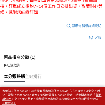
※貼心小提醒：每筆訂單皆由湯鎮瑋老師進行祈福加
持，訂單成立後約7~14個工作日安排出貨，敬請耐心等
候，感謝您結緣訂購！
顯示電腦版詳細說明
客服
商品相關分類 (1)
▶旺運燈飾
本分類熱銷
全站排行
本網站中使用 cookie，欲查詢有關本網站使用 cookie 方式之詳情，及若您不希
熱門標籤
望在電腦上使用 cookie 時應如何變更電腦的 cookie 設定，請參閱本網站「
隱私
權條款
」之 Cookie 聲明。您繼續使用本網站即表示您同意本公司得按本網站使
用條款之 Cookie 聲明使用 cookie。
了解更多 >