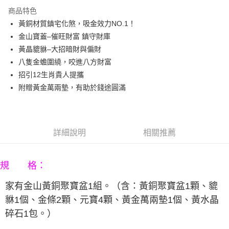
3 期 0 利率 每期
NT$660
21家銀行
商品特色
6 期 0 利率 每期
NT$330
21家銀行
合作金庫商業銀行
第一商業銀行
黃銅材質鎮宅化煞，吸金效力NO.1！
華南商業銀行
彰化商業銀行
12 期 0 利率 每期
NT$165
21家銀行
合作金庫商業銀行
第一商業銀行
金山寶蓋–催旺財富 鎮守財庫
上海商業儲蓄銀行
台北富邦商業銀行
華南商業銀行
彰化商業銀行
合作金庫商業銀行
第一商業銀行
LINE Pay
國泰世華商業銀行
兆豐國際商業銀行
黃晶貔貅–大招暗財與偏財
上海商業儲蓄銀行
台北富邦商業銀行
華南商業銀行
彰化商業銀行
臺灣中小企業銀行
台中商業銀行
八隻金蟾圍繞，咬進八方財富
國泰世華商業銀行
兆豐國際商業銀行
Apple Pay
上海商業儲蓄銀行
台北富邦商業銀行
匯豐（台灣）商業銀行
華泰商業銀行
臺灣中小企業銀行
台中商業銀行
招引12生肖貴人提攜
國泰世華商業銀行
兆豐國際商業銀行
聯邦商業銀行
遠東國際商業銀行
匯豐（台灣）商業銀行
華泰商業銀行
街口支付
附贈黃金萬兩墊，有助於錢途圓滿
臺灣中小企業銀行
台中商業銀行
元大商業銀行
永豐商業銀行
聯邦商業銀行
遠東國際商業銀行
匯豐（台灣）商業銀行
華泰商業銀行
玉山商業銀行
星展（台灣）商業銀行
悠遊付
元大商業銀行
永豐商業銀行
聯邦商業銀行
遠東國際商業銀行
台新國際商業銀行
中國信託商業銀行
玉山商業銀行
星展（台灣）商業銀行
元大商業銀行
永豐商業銀行
台灣樂天信用卡公司
Google Pay
台新國際商業銀行
中國信託商業銀行
玉山商業銀行
星展（台灣）商業銀行
詳細說明
相關推薦
台灣樂天信用卡公司
台新國際商業銀行
中國信託商業銀行
AFTEE先享後付
台灣樂天信用卡公司
相關說明
規 格：
【關於「AFTEE先享後付」】
ATM付款
AFTEE先享後付是「在收到商品之後才付款」的支付方式。 讓您購物簡單
家有金山黃銅聚寶盆
1組。（含：
黃銅聚寶盆
1顆、
貔
便利好安心！
１．簡單：不需註冊會員、不需綁卡、不需儲值。
貅
1個、
金條2
顆、
元寶4顆
、
黃金萬兩墊1個、
黃水晶
運送方式
２．便利：只要手機號碼，簡訊認證，即可結帳。
碎石1包
。）
３．安心：先確認商品／服務後，再付款。
宅配