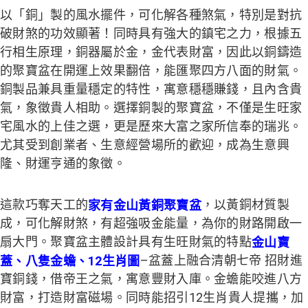
以「銅」製的風水擺件，可化解各種煞氣，特別是對抗
破財煞的功效顯著！同時具有強大的鎮宅之力，根據五
行相生原理，銅器屬於金，金代表財富，因此以銅鑄造
的聚寶盆在開運上效果翻倍，能匯聚四方八面的財氣。
銅製品兼具重量穩定的特性，寓意穩穩賺錢，且內含貴
氣，象徵貴人相助。選擇銅製的聚寶盆，不僅是生旺家
宅風水的上佳之選，更是歷來大富之家所信奉的瑞兆。
尤其受到創業者、生意經營場所的歡迎，成為生意興
隆、財運亨通的象徵。
這款巧奪天工的
家有金山黃銅聚寶盆
，以黃銅材質製
成，可化解財煞，有超強吸金能量，為你的財路開啟一
扇大門。聚寶盆主體設計具有生旺財氣的特點
金山寶
蓋、八隻金蟾、12生肖圖
–盆蓋上融合清朝七帝 招財進
寶銅錢，借帝王之氣，寓意豐財入庫。金蟾能咬進八方
財富，打造財富磁場。同時能招引12生肖貴人提攜，加