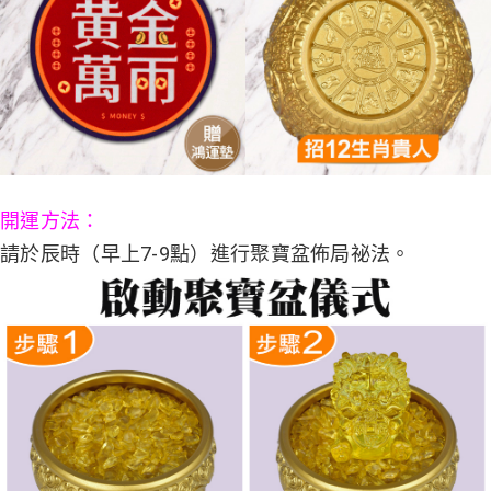
開運方法：
請於辰時（早上7-9點）進行聚寶盆佈局祕法。