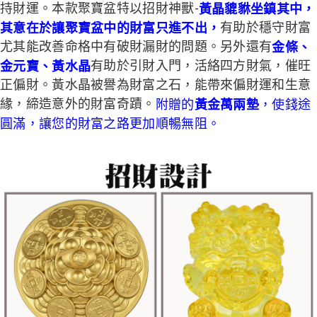
持財運。本款聚寶盆特以招財神獸-
黃晶貔貅坐鎮其中，
其意在於
讓聚寶盆中的財富只進不出，
有助於穩守財富
尤其能改善命格中有破財漏財的問題。另外還有
金條、
金元寶、黃水晶
有助於引財入門，活絡四方財氣，催旺
正偏財。黃水晶被譽為財富之石，能帶來偏財運和生意
緣，締造意外的財富奇蹟。
附贈的
黃金萬兩墊
，使錢途
圓滿，讓您的財富之路更加順暢無阻。