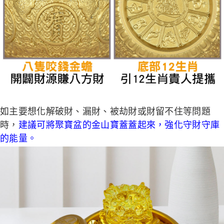
如主要想化解破財、漏財、被劫財或財留不住等問題
時，
建議可將聚寶盆的金山寶蓋蓋起來，強化守財守庫
的能量。