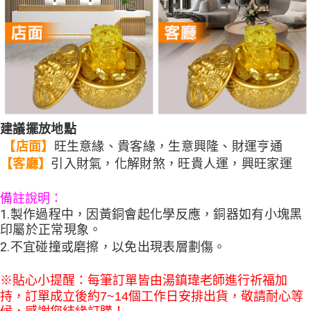
建議擺放地點
【店面】
旺生意緣、貴客緣，生意興隆、財運亨通
引入財氣，化解財煞，旺貴人運，興旺家運
【客廳】
備註說明：
1.製作過程中，因黃銅會起化學反應，銅器如有小塊黑
印屬於正常現象。
2.不宜碰撞或磨擦，以免出現表層劃傷。
※貼心小提醒：每筆訂單皆由湯鎮瑋老師進行祈福加
持，訂單成立後約7~14個工作日安排出貨，敬請耐心等