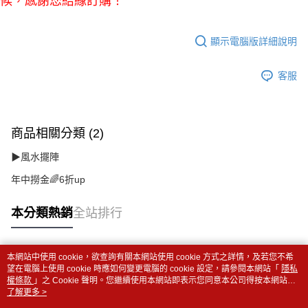
候，感謝您結緣訂購！
顯示電腦版詳細說明
客服
商品相關分類 (2)
▶風水擺陣
年中撈金🌈6折up
本分類熱銷
全站排行
本網站中使用 cookie，欲查詢有關本網站使用 cookie 方式之詳情，及若您不希
熱門標籤
望在電腦上使用 cookie 時應如何變更電腦的 cookie 設定，請參閱本網站「
隱私
權條款
」之 Cookie 聲明。您繼續使用本網站即表示您同意本公司得按本網站使
用條款之 Cookie 聲明使用 cookie。
了解更多 >