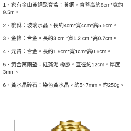
每筆NT$80，滿NT$800(含以上)免運費
【「AFTEE先享後付」結帳流程】
1、家有金山黃銅聚寶盆：黃銅。含蓋高約8cm*寬約
１．於結帳方式選擇「AFTEE先享後付」後，將跳轉至「AFTEE先享後付」
9.5m。
結帳頁面，進行簡訊認證並確認金額後，即可完成結帳。
２．訂單成立數日內，您將收到繳費通知簡訊。
３．收到繳費通知簡訊後14天內，點擊此簡訊中的連結，可透過四大超商／
2、貔貅：玻璃水晶。長約4cm*寬4cm*高5.5cm。
ATM／網路銀行／等多元方式進行付款，方視為交易完成。
※ 請注意：結帳手續完成當下不需立刻繳費，但若您需要取消訂單，請聯絡
3、金條：合金。長約3 cm *寬1.2 cm *高0.7cm。
購買商品的店家。未經商家同意取消之訂單仍視為有效，需透過AFTEE先享
後付繳納相關費用。
※ 交易是否成功請以「AFTEE先享後付 」之結帳頁面顯示為準，若有關於
4、元寶：合金。長約1.9cm*寬1cm*高0.6cm。
是否繳費成功／繳費後需取消欲退款等相關疑問，請聯繫「AFTEE先享後付
客戶支援中心」
https://netprotections.freshdesk.com/support/home
5、黃金萬兩墊：硅藻泥 橡膠。直徑約12cm。厚度
【注意事項】
3mm。
１．透過由恩沛科技股份有限公司提供之「AFTEE先享後付」服務完成之交
易，需依本服務之必要範圍內提供個人資料，並將交易相關給付款項請求債
6、黃水晶碎石：染色黃水晶。約5~7mm。約250g。
權轉讓予恩沛科技股份有限公司。
２．關於個人資料處理事宜，請瀏覽以下網址：
https://aftee.tw/terms/#terms3
３．未成年的使用者請事先徵得法定代理人或監護人之同意方可使用
「AFTEE先享後付」，若未經同意申辦者引起之損失，本公司不負相關責
任。
４．使用「AFTEE先享後付」時，將依據個別帳號之用戶狀況，依本公司即
時審查核予不同之上限額度；若仍有額度不足之情形，本公司將視審查結果
請求用戶進行身份認證。