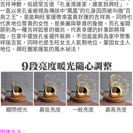
吉祥神獸，俗語常言道「孔雀落誰家，誰家就興旺」，
一直以來孔雀被視為傳說中"鳳凰"的化身因而被叫做“百
鳥之王”，是能夠旺家運帶來富貴好運的吉祥鳥，同時也
代表地位尊貴的女性，是美麗與華貴的象徵。而孔雀開
屏則為一種吉祥如意的徵兆，代表幸運的好事即將降
臨。在家中擺放孔雀擺件裝飾，不但能能夠為家中聚集
祥瑞吉氣，同時也是生旺女主人氣勢地位，鞏固女主人
地位、興旺闔家運氣的風水祕法！
開運方法：