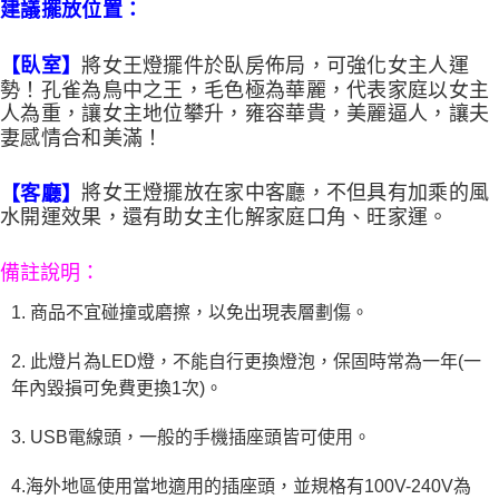
建議擺放位置：
將女王燈擺件於臥房佈局，可強化女主人運
【臥室】
勢！孔雀為鳥中之王，毛色極為華麗，代表家庭以女主
人為重，讓女主地位攀升，雍容華貴，美麗逼人，讓夫
妻感情合和美滿！
將女王燈擺放在家中客廳，不但具有加乘的風
【客廳】
水開運效果，還有助女主化解家庭口角、旺家運。
備註說明：
1. 商品不宜碰撞或磨擦，以免出現表層劃傷。
2. 此燈片為LED燈，不能自行更換燈泡，保固時常為一年(一
年內毀損可免費更換1次)。
3. USB電線頭，一般的手機插座頭皆可使用。
4.海外地區使用當地適用的插座頭，並規格有100V-240V為