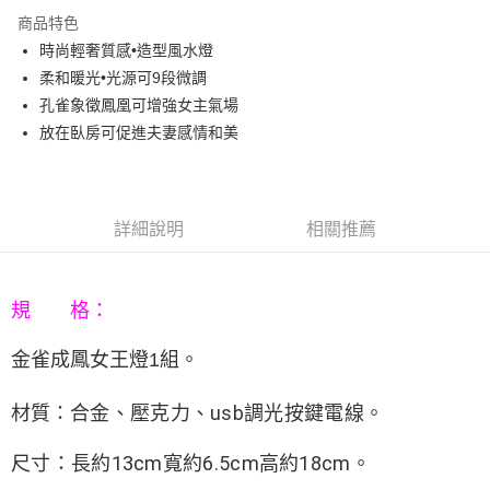
3 期 0 利率 每期
NT$460
21家銀行
商品特色
6 期 0 利率 每期
NT$230
21家銀行
合作金庫商業銀行
第一商業銀行
時尚輕奢質感•造型風水燈
華南商業銀行
彰化商業銀行
12 期 0 利率 每期
NT$115
21家銀行
合作金庫商業銀行
第一商業銀行
柔和暖光•光源可9段微調
上海商業儲蓄銀行
台北富邦商業銀行
華南商業銀行
彰化商業銀行
合作金庫商業銀行
第一商業銀行
LINE Pay
國泰世華商業銀行
兆豐國際商業銀行
孔雀象徵鳳凰可增強女主氣場
上海商業儲蓄銀行
台北富邦商業銀行
華南商業銀行
彰化商業銀行
臺灣中小企業銀行
台中商業銀行
放在臥房可促進夫妻感情和美
國泰世華商業銀行
兆豐國際商業銀行
Apple Pay
上海商業儲蓄銀行
台北富邦商業銀行
匯豐（台灣）商業銀行
華泰商業銀行
臺灣中小企業銀行
台中商業銀行
國泰世華商業銀行
兆豐國際商業銀行
聯邦商業銀行
遠東國際商業銀行
匯豐（台灣）商業銀行
華泰商業銀行
街口支付
臺灣中小企業銀行
台中商業銀行
元大商業銀行
永豐商業銀行
聯邦商業銀行
遠東國際商業銀行
匯豐（台灣）商業銀行
華泰商業銀行
玉山商業銀行
星展（台灣）商業銀行
悠遊付
元大商業銀行
永豐商業銀行
詳細說明
相關推薦
聯邦商業銀行
遠東國際商業銀行
台新國際商業銀行
中國信託商業銀行
玉山商業銀行
星展（台灣）商業銀行
元大商業銀行
永豐商業銀行
台灣樂天信用卡公司
Google Pay
台新國際商業銀行
中國信託商業銀行
玉山商業銀行
星展（台灣）商業銀行
台灣樂天信用卡公司
台新國際商業銀行
中國信託商業銀行
AFTEE先享後付
規 格：
台灣樂天信用卡公司
相關說明
金雀成鳳女王燈
。
1組
【關於「AFTEE先享後付」】
ATM付款
AFTEE先享後付是「在收到商品之後才付款」的支付方式。 讓您購物簡單
便利好安心！
合金、壓克力、usb調光按鍵電線。
材質：
１．簡單：不需註冊會員、不需綁卡、不需儲值。
運送方式
２．便利：只要手機號碼，簡訊認證，即可結帳。
３．安心：先確認商品／服務後，再付款。
尺寸：長約13cm寬約6.5cm高約18cm。
宅配