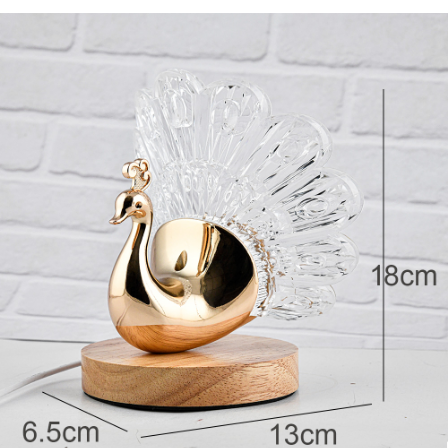
每筆NT$80，滿NT$800(含以上)免運費
【「AFTEE先享後付」結帳流程】
１．於結帳方式選擇「AFTEE先享後付」後，將跳轉至「AFTEE先享後付」
結帳頁面，進行簡訊認證並確認金額後，即可完成結帳。
２．訂單成立數日內，您將收到繳費通知簡訊。
３．收到繳費通知簡訊後14天內，點擊此簡訊中的連結，可透過四大超商／
ATM／網路銀行／等多元方式進行付款，方視為交易完成。
※ 請注意：結帳手續完成當下不需立刻繳費，但若您需要取消訂單，請聯絡
購買商品的店家。未經商家同意取消之訂單仍視為有效，需透過AFTEE先享
後付繳納相關費用。
※ 交易是否成功請以「AFTEE先享後付 」之結帳頁面顯示為準，若有關於
是否繳費成功／繳費後需取消欲退款等相關疑問，請聯繫「AFTEE先享後付
客戶支援中心」
https://netprotections.freshdesk.com/support/home
【注意事項】
１．透過由恩沛科技股份有限公司提供之「AFTEE先享後付」服務完成之交
易，需依本服務之必要範圍內提供個人資料，並將交易相關給付款項請求債
權轉讓予恩沛科技股份有限公司。
２．關於個人資料處理事宜，請瀏覽以下網址：
https://aftee.tw/terms/#terms3
３．未成年的使用者請事先徵得法定代理人或監護人之同意方可使用
「AFTEE先享後付」，若未經同意申辦者引起之損失，本公司不負相關責
任。
４．使用「AFTEE先享後付」時，將依據個別帳號之用戶狀況，依本公司即
時審查核予不同之上限額度；若仍有額度不足之情形，本公司將視審查結果
請求用戶進行身份認證。