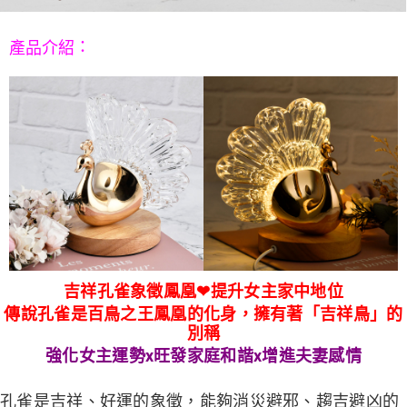
５．嚴禁一人註冊多個帳號或使用他人資訊註冊。若發現惡意使用之情形，
恩沛科技股份有限公司將有權停止該用戶之使用額度並採取法律行動。
：
產品介紹
吉祥孔雀象徵鳳凰❤提升女主家中地位
傳說孔雀是百鳥之王鳳凰的化身，擁有著「吉祥鳥」的
別稱
強化女主運勢x旺發家庭和諧x增進夫妻感情
孔雀是吉祥、好運的象徵，能夠消災避邪、趨吉避凶的