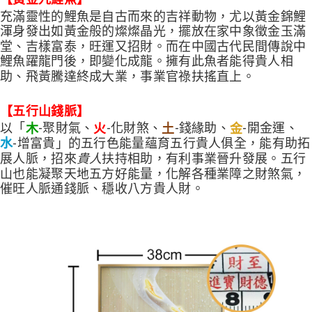
充滿靈性的鯉魚是自古而來的吉祥動物，尤以黃金錦鯉
渾身發出如黃金般的燦燦晶光，擺放在家中象徵金玉滿
堂、吉樣富泰，旺運又招財。而在中國古代民間傳說中
鯉魚躍龍門後，即變化成龍。擁有此魚者能得貴人相
助、飛黃騰達終成大業，事業官祿扶搖直上。
【五行山錢脈】
以「
-聚財氣、
-化財煞、
-錢緣助、
-開金運、
木
火
土
金
-增富貴」的五行色能量蘊育五行貴人俱全，能有助拓
水
展人脈，招來
扶持相助，有利事業晉升發展。五行
貴人
山也能凝聚天地五方好能量，化解各種業障之財煞氣，
催旺人脈通錢脈、穩收八方貴人財。