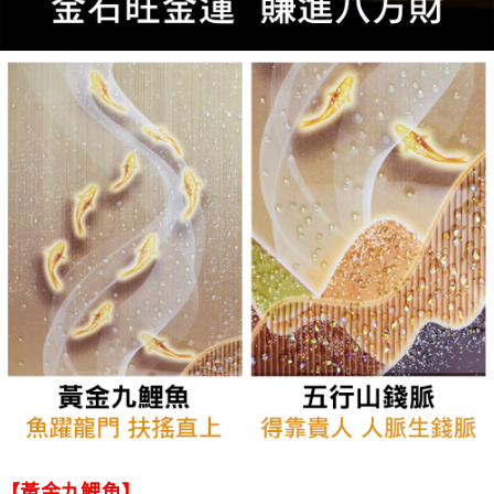
【黃金九鯉魚】