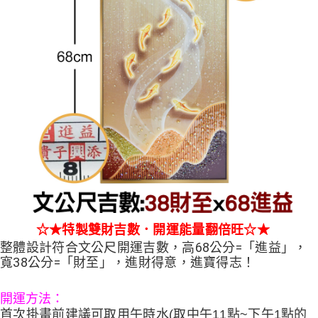
☆★特製雙財吉數．開運能量翻倍旺☆★
整體設計符合文公尺開運吉數，高68公分=「進益」，
寬38公分=「財至」，進財得意，進寶得志！
開運方法：
首次掛畫前建議可取用午時水(取中午11點~下午1點的