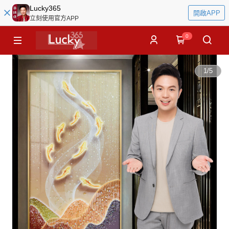
Lucky365
開啟APP
立刻使用官方APP
0
1
/
5