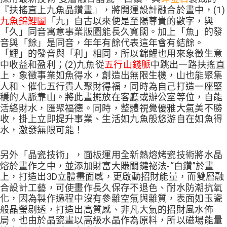
『扶搖直上九魚晶鑽畫』，
將開運設計融合於畫中，(1)
九魚錦鯉圖
「九」自古以來便是至陽尊貴的數字，與
「久」同音寓意事業版圖能長久寬闊。加上「魚」的發
音與「餘」是同音，年年有餘代表這年會有結餘。
「鯉」的發音與「利」相同，所以錦鯉也用來象徵生意
中收益和盈利；(2)九魚從
五行山錢脈
中跳出一路扶搖直
上，象徵事業如魚得水，創造出無限生機，山也能聚集
人和、催化五行貴人聚財得福，同時為自己打造一座堅
穩的人脈靠山。將此畫擺放在客廳或辦公室等位，自能
活絡財水，匯聚福德。同時，整體視覺優雅大氣美不勝
收，掛上立即提升事業、生活如九魚般悠游自在如魚得
水，激發無限可能！
另外「晶瓷技術」，面板運用全新熱熔烤瓷技術將水晶
熔於畫作之中，並添加財富大賺關鍵祕法-“白鑽”於畫
上，打造出3D立體畫面感，更啟動招財能量，而雙層融
合設計工藝，可使畫作長久保存不退色、耐水防潮抗氧
化，因為製作過程中沒有參雜空氣與雜質，表面如玉瓷
般晶瑩剔透，打造出高質感、非凡大氣的招財風水佈
局。也由於晶瓷畫以高級水晶作為原料，所以磁場能量