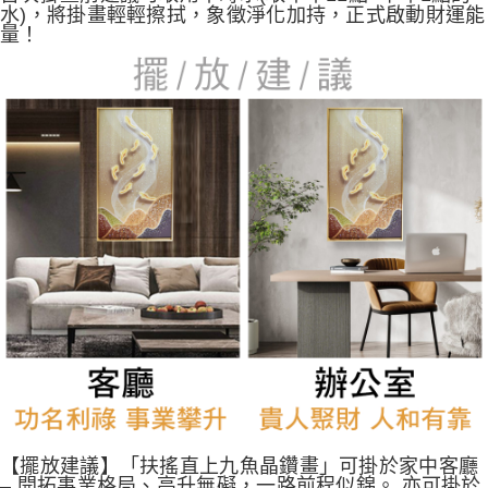
水)，將掛畫輕輕擦拭，象徵淨化加持，正式啟動財運能
量！
【擺放建議】
「扶搖直上九魚晶鑽畫」可掛於家中客廳
– 開拓事業格局、高升無礙，一路前程似錦。 亦可掛於