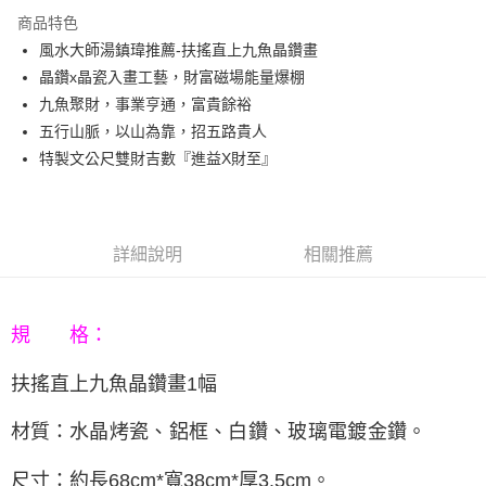
3 期 0 利率 每期
NT$1,326
21家銀行
商品特色
6 期 0 利率 每期
NT$663
21家銀行
合作金庫商業銀行
第一商業銀行
風水大師湯鎮瑋推薦-扶搖直上九魚晶鑽畫
華南商業銀行
彰化商業銀行
12 期 0 利率 每期
NT$331
21家銀行
合作金庫商業銀行
第一商業銀行
晶鑽x晶瓷入畫工藝，財富磁場能量爆棚
上海商業儲蓄銀行
台北富邦商業銀行
華南商業銀行
彰化商業銀行
合作金庫商業銀行
第一商業銀行
LINE Pay
國泰世華商業銀行
兆豐國際商業銀行
九魚聚財，事業亨通，富貴餘裕
上海商業儲蓄銀行
台北富邦商業銀行
華南商業銀行
彰化商業銀行
臺灣中小企業銀行
台中商業銀行
五行山脈，以山為靠，招五路貴人
國泰世華商業銀行
兆豐國際商業銀行
Apple Pay
上海商業儲蓄銀行
台北富邦商業銀行
匯豐（台灣）商業銀行
華泰商業銀行
臺灣中小企業銀行
台中商業銀行
特製文公尺雙財吉數『進益X財至』
國泰世華商業銀行
兆豐國際商業銀行
聯邦商業銀行
遠東國際商業銀行
匯豐（台灣）商業銀行
華泰商業銀行
街口支付
臺灣中小企業銀行
台中商業銀行
元大商業銀行
永豐商業銀行
聯邦商業銀行
遠東國際商業銀行
匯豐（台灣）商業銀行
華泰商業銀行
玉山商業銀行
星展（台灣）商業銀行
悠遊付
元大商業銀行
永豐商業銀行
聯邦商業銀行
遠東國際商業銀行
台新國際商業銀行
中國信託商業銀行
玉山商業銀行
星展（台灣）商業銀行
詳細說明
相關推薦
元大商業銀行
永豐商業銀行
台灣樂天信用卡公司
Google Pay
台新國際商業銀行
中國信託商業銀行
玉山商業銀行
星展（台灣）商業銀行
台灣樂天信用卡公司
台新國際商業銀行
中國信託商業銀行
AFTEE先享後付
台灣樂天信用卡公司
相關說明
規 格：
【關於「AFTEE先享後付」】
ATM付款
AFTEE先享後付是「在收到商品之後才付款」的支付方式。 讓您購物簡單
扶搖直上九魚晶鑽畫
1幅
便利好安心！
１．簡單：不需註冊會員、不需綁卡、不需儲值。
運送方式
水晶烤瓷、鋁框、白鑽、玻璃電鍍金鑽。
材質：
２．便利：只要手機號碼，簡訊認證，即可結帳。
３．安心：先確認商品／服務後，再付款。
宅配
尺寸：
約長68cm*寬38cm*厚3.5cm
。