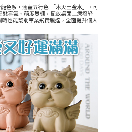
龍色系，涵蓋五行色-「木火土金水」，可
福態喜氣、萌度暴棚，擺放桌面上療癒紓
同時也能幫助事業飛黃騰達，全面提升個人