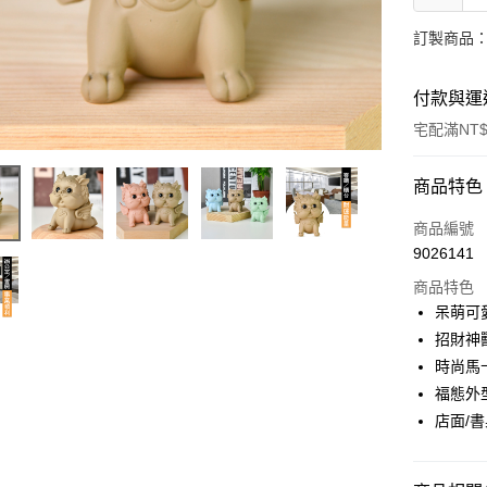
訂製商品：
付款與運
宅配滿NT$
付款方式
商品特色
信用卡一
商品編號
9026141
信用卡分
商品特色
3 期 
呆萌可
6 期 
合作金
招財神
華南商
12 期
時尚馬
合作金
上海商
華南商
福態外
合作金
LINE Pay
國泰世
上海商
店面/
華南商
臺灣中
國泰世
Apple Pay
上海商
匯豐（
臺灣中
國泰世
聯邦商
匯豐（
街口支付