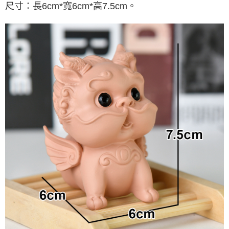
宅配
尺寸：長6cm*寬6cm*高7.5cm。
每筆NT$80，滿NT$800(含以上)免運費
【「AFTEE先享後付」結帳流程】
１．於結帳方式選擇「AFTEE先享後付」後，將跳轉至「AFTEE先享後付」
結帳頁面，進行簡訊認證並確認金額後，即可完成結帳。
２．訂單成立數日內，您將收到繳費通知簡訊。
３．收到繳費通知簡訊後14天內，點擊此簡訊中的連結，可透過四大超商／
ATM／網路銀行／等多元方式進行付款，方視為交易完成。
※ 請注意：結帳手續完成當下不需立刻繳費，但若您需要取消訂單，請聯絡
購買商品的店家。未經商家同意取消之訂單仍視為有效，需透過AFTEE先享
後付繳納相關費用。
※ 交易是否成功請以「AFTEE先享後付 」之結帳頁面顯示為準，若有關於
是否繳費成功／繳費後需取消欲退款等相關疑問，請聯繫「AFTEE先享後付
客戶支援中心」
https://netprotections.freshdesk.com/support/home
【注意事項】
１．透過由恩沛科技股份有限公司提供之「AFTEE先享後付」服務完成之交
易，需依本服務之必要範圍內提供個人資料，並將交易相關給付款項請求債
權轉讓予恩沛科技股份有限公司。
２．關於個人資料處理事宜，請瀏覽以下網址：
https://aftee.tw/terms/#terms3
３．未成年的使用者請事先徵得法定代理人或監護人之同意方可使用
「AFTEE先享後付」，若未經同意申辦者引起之損失，本公司不負相關責
任。
４．使用「AFTEE先享後付」時，將依據個別帳號之用戶狀況，依本公司即
時審查核予不同之上限額度；若仍有額度不足之情形，本公司將視審查結果