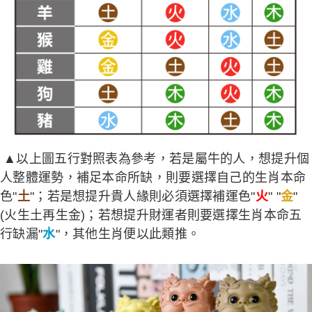
▲以上圖五行對照表為參考，若是屬牛的人，想提升個
人整體運勢，補足本命所缺，則要選擇自己的生肖本命
色"
土
"；若是想提升貴人緣則必須選擇補運色"
火
" "
金
"
(火生土再生金)；若想提升財運者則要選擇生肖本命五
行缺漏"
水
"，其他生肖便以此類推。