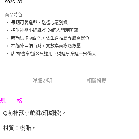
9026139
3 期 0 利率 每期
NT$196
21家銀行
商品特色
6 期 0 利率 每期
NT$98
21家銀行
合作金庫商業銀行
第一商業銀行
呆萌可愛造型，送禮心意別緻
華南商業銀行
彰化商業銀行
12 期 0 利率 每期
NT$49
21家銀行
合作金庫商業銀行
第一商業銀行
招財神獸小貔貅-你的個人開運萌寵
上海商業儲蓄銀行
台北富邦商業銀行
華南商業銀行
彰化商業銀行
合作金庫商業銀行
第一商業銀行
LINE Pay
國泰世華商業銀行
兆豐國際商業銀行
時尚馬卡龍配色，依生肖推薦專屬開運色
上海商業儲蓄銀行
台北富邦商業銀行
華南商業銀行
彰化商業銀行
臺灣中小企業銀行
台中商業銀行
福態外型納百財，擺放桌面療癒紓壓
國泰世華商業銀行
兆豐國際商業銀行
Apple Pay
上海商業儲蓄銀行
台北富邦商業銀行
匯豐（台灣）商業銀行
華泰商業銀行
臺灣中小企業銀行
台中商業銀行
店面/書桌/辦公桌適用，財運事業運一飛衝天
國泰世華商業銀行
兆豐國際商業銀行
聯邦商業銀行
遠東國際商業銀行
匯豐（台灣）商業銀行
華泰商業銀行
街口支付
臺灣中小企業銀行
台中商業銀行
元大商業銀行
永豐商業銀行
聯邦商業銀行
遠東國際商業銀行
匯豐（台灣）商業銀行
華泰商業銀行
玉山商業銀行
星展（台灣）商業銀行
悠遊付
元大商業銀行
永豐商業銀行
聯邦商業銀行
遠東國際商業銀行
台新國際商業銀行
中國信託商業銀行
玉山商業銀行
星展（台灣）商業銀行
詳細說明
相關推薦
元大商業銀行
永豐商業銀行
台灣樂天信用卡公司
Google Pay
台新國際商業銀行
中國信託商業銀行
玉山商業銀行
星展（台灣）商業銀行
台灣樂天信用卡公司
台新國際商業銀行
中國信託商業銀行
AFTEE先享後付
規 格：
台灣樂天信用卡公司
相關說明
【關於「AFTEE先享後付」】
Q萌神獸小貔貅(珊瑚粉)
。
ATM付款
AFTEE先享後付是「在收到商品之後才付款」的支付方式。 讓您購物簡單
便利好安心！
１．簡單：不需註冊會員、不需綁卡、不需儲值。
材質：樹脂。
運送方式
２．便利：只要手機號碼，簡訊認證，即可結帳。
３．安心：先確認商品／服務後，再付款。