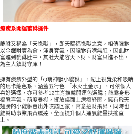
療癒系開運貔貅擺件
貔貅又稱為「天祿獸」，即天賜福祿獸之意，相傳貔貅
以金銀財寶為食，渾身寶氣，因貔貅有嘴無肛，因此財
富進到貔貅肚中，其肚大能容天下財、財富只進不出，
為主人鎮財守庫！
擁有療癒外型的「Q萌神獸小貔貅」，配上視覺柔和吸睛
的馬卡龍色系，涵蓋五行色-「木火土金水」，可依個人
喜好選擇，亦可參考12生肖推薦開運色選購；貔貅身形
福態喜氣、萌度暴棚，擺放桌面上療癒紓壓，擁有飛天
翅膀的小貔貅會出外咬錢回家，寓意招財飛昇，同時也
能幫助事業飛黃騰達，全面提升個人運氣能量扶搖直
上。