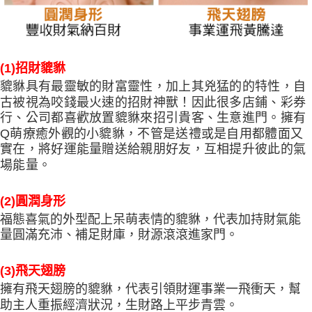
(1)招財貔貅
貔貅具有最靈敏的財富靈性，加上其兇猛的的特性，自
古被視為咬錢最火速的招財神獸！因此很多店鋪、彩券
行、公司都喜歡放置貔貅來招引貴客、生意進門。擁有
Q萌療癒外觀的小貔貅，不管是送禮或是自用都體面又
實在，將好運能量贈送給親朋好友，互相提升彼此的氣
場能量。
(2)圓潤身形
福態喜氣的外型配上呆萌表情的貔貅，代表加持財氣能
量圓滿充沛、補足財庫，財源滾滾進家門。
(3)飛天翅膀
擁有飛天翅膀的貔貅，代表引領財運事業一飛衝天，幫
助主人重振經濟狀況，生財路上平步青雲。