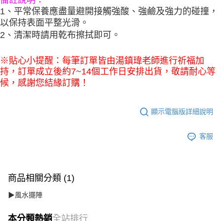
1、平常保養應盡量避開接觸強酸、強鹼及強力的碰撞，
以保持表面平整光滑。
2、清潔時請用乾布擦拭即可。
※貼心小提醒：每筆訂單皆由湯鎮瑋老師進行祈福加
持，訂單成立後約7~14個工作日安排出貨，敬請耐心等
候，感謝您結緣訂購！
顯示電腦版詳細說明
客服
商品相關分類 (1)
▶風水擺陣
本分類熱銷
全站排行