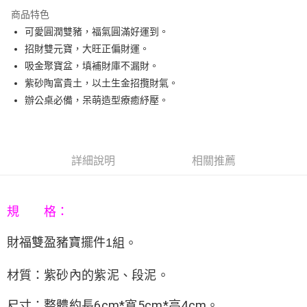
3 期 0 利率 每期
NT$196
21家銀行
商品特色
6 期 0 利率 每期
NT$98
21家銀行
合作金庫商業銀行
第一商業銀行
可愛圓潤雙豬，福氣圓滿好運到。
華南商業銀行
彰化商業銀行
12 期 0 利率 每期
NT$49
21家銀行
合作金庫商業銀行
第一商業銀行
招財雙元寶，大旺正偏財運。
上海商業儲蓄銀行
台北富邦商業銀行
華南商業銀行
彰化商業銀行
合作金庫商業銀行
第一商業銀行
LINE Pay
國泰世華商業銀行
兆豐國際商業銀行
吸金聚寶盆，填補財庫不漏財。
上海商業儲蓄銀行
台北富邦商業銀行
華南商業銀行
彰化商業銀行
臺灣中小企業銀行
台中商業銀行
紫砂陶富貴土，以土生金招攬財氣。
國泰世華商業銀行
兆豐國際商業銀行
Apple Pay
上海商業儲蓄銀行
台北富邦商業銀行
匯豐（台灣）商業銀行
華泰商業銀行
臺灣中小企業銀行
台中商業銀行
辦公桌必備，呆萌造型療癒紓壓。
國泰世華商業銀行
兆豐國際商業銀行
聯邦商業銀行
遠東國際商業銀行
匯豐（台灣）商業銀行
華泰商業銀行
街口支付
臺灣中小企業銀行
台中商業銀行
元大商業銀行
永豐商業銀行
聯邦商業銀行
遠東國際商業銀行
匯豐（台灣）商業銀行
華泰商業銀行
玉山商業銀行
星展（台灣）商業銀行
悠遊付
元大商業銀行
永豐商業銀行
聯邦商業銀行
遠東國際商業銀行
台新國際商業銀行
中國信託商業銀行
玉山商業銀行
星展（台灣）商業銀行
詳細說明
相關推薦
元大商業銀行
永豐商業銀行
台灣樂天信用卡公司
Google Pay
台新國際商業銀行
中國信託商業銀行
玉山商業銀行
星展（台灣）商業銀行
台灣樂天信用卡公司
台新國際商業銀行
中國信託商業銀行
AFTEE先享後付
台灣樂天信用卡公司
相關說明
規 格：
【關於「AFTEE先享後付」】
ATM付款
AFTEE先享後付是「在收到商品之後才付款」的支付方式。 讓您購物簡單
財福雙盈豬寶擺件
。
1
組
便利好安心！
１．簡單：不需註冊會員、不需綁卡、不需儲值。
運送方式
紫砂內的紫泥、段泥
材質：
。
２．便利：只要手機號碼，簡訊認證，即可結帳。
３．安心：先確認商品／服務後，再付款。
宅配
整體約長6cm*寬5cm*高4cm。
尺寸：