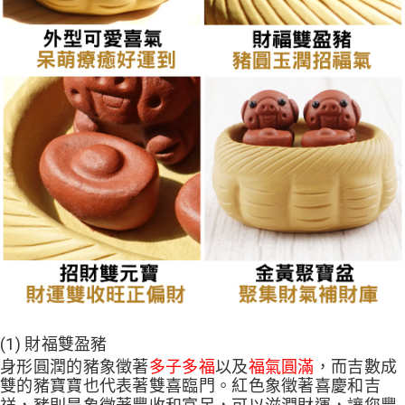
(1) 財福雙盈豬
身形圓潤的豬象徵著
多子多福
以及
福氣圓滿
，而吉數成
雙的豬寶寶也代表著雙喜臨門。紅色象徵著喜慶和吉
祥，豬則是象徵著豐收和富足，可以滋潤財運，讓您豐