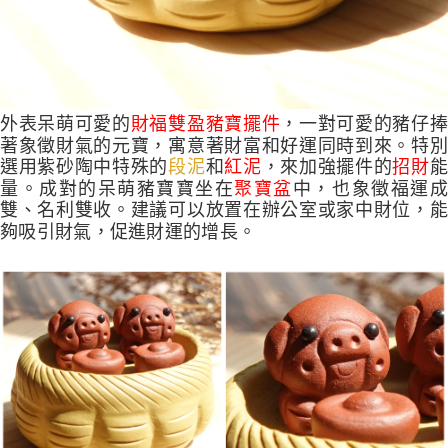
外表呆萌可愛的
財福雙盈豬寶擺件
，一對可愛的豬仔
著象徵財氣的元寶，寓意著財富和好運同時到來。特別
選用紫砂陶中特殊的
段泥
和
紅泥
，來加強擺件的
招財
量。成對的呆萌豬寶寶坐在
聚寶盆
中，也象徵福運成
雙、名利雙收。建議可以放置在辦公室或家中財位，能
夠吸引財氣，促進財運的增長。