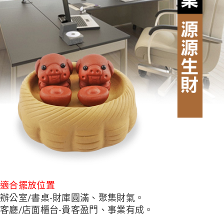
適合擺放位置
辦公室/書桌-財庫圓滿、聚集財氣。
客廳/店面櫃台-貴客盈門、事業有成。