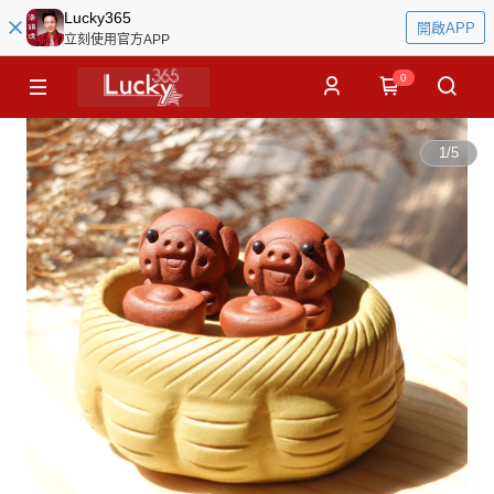
Lucky365
開啟APP
立刻使用官方APP
0
1
/
5