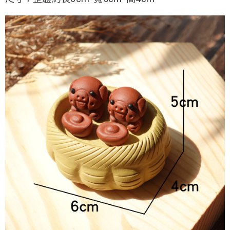
每筆NT$80，滿NT$800(含以上)免運費
【「AFTEE先享後付」結帳流程】
１．於結帳方式選擇「AFTEE先享後付」後，將跳轉至「AFTEE先享後付」
結帳頁面，進行簡訊認證並確認金額後，即可完成結帳。
２．訂單成立數日內，您將收到繳費通知簡訊。
３．收到繳費通知簡訊後14天內，點擊此簡訊中的連結，可透過四大超商／
ATM／網路銀行／等多元方式進行付款，方視為交易完成。
※ 請注意：結帳手續完成當下不需立刻繳費，但若您需要取消訂單，請聯絡
購買商品的店家。未經商家同意取消之訂單仍視為有效，需透過AFTEE先享
後付繳納相關費用。
※ 交易是否成功請以「AFTEE先享後付 」之結帳頁面顯示為準，若有關於
是否繳費成功／繳費後需取消欲退款等相關疑問，請聯繫「AFTEE先享後付
客戶支援中心」
https://netprotections.freshdesk.com/support/home
【注意事項】
１．透過由恩沛科技股份有限公司提供之「AFTEE先享後付」服務完成之交
易，需依本服務之必要範圍內提供個人資料，並將交易相關給付款項請求債
權轉讓予恩沛科技股份有限公司。
２．關於個人資料處理事宜，請瀏覽以下網址：
https://aftee.tw/terms/#terms3
３．未成年的使用者請事先徵得法定代理人或監護人之同意方可使用
「AFTEE先享後付」，若未經同意申辦者引起之損失，本公司不負相關責
任。
４．使用「AFTEE先享後付」時，將依據個別帳號之用戶狀況，依本公司即
時審查核予不同之上限額度；若仍有額度不足之情形，本公司將視審查結果
請求用戶進行身份認證。