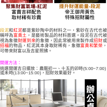
段泥
和
紅泥
都是紫砂陶中的材料之一，紫砂在古代也被
稱呼為
富貴土
，是藝術製品的材料首選。段泥在古代被
視為象徵
財運到來
的象徵，因此常被用來製作成
招財
招福
的物品，紅泥其本身取財稀有，象徵
富貴和繁榮
，
可帶來財富以及吉星照拂。
開運方法：
挑選開運吉日擺放：農曆初一、十五的卯時(5:00~7:00)
或未時(13:00~15:00)，招財效果最好。