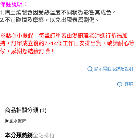
備註說明：
1.陶土燒製會因受熱溫度不同稍微影響其成色
。
2.不宜碰撞及摩擦，以免出現表層劃傷
。
※貼心小提醒：每筆訂單皆由湯鎮瑋老師進行祈福加
持，訂單成立後約7~14個工作日安排出貨，敬請耐心等
候，感謝您結緣訂購！
顯示電腦版詳細說明
客服
商品相關分類 (1)
▶風水擺陣
本分類熱銷
全站排行