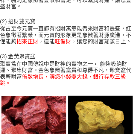
盛財富。
(2) 招財雙元寶
從古至今元寶一直都有招財寓意能帶來財富和豐盛，紅
色象徵著繁榮，而元寶的形象更是象徵著財源廣進，不
僅能夠
招來正財
，還能
旺偏財
，讓您的財富蒸蒸日上。
(3) 金黃聚寶盆
聚寶盆在中國傳說中是財神的寶物之一， 能夠吸納財
運、聚集財富。金色象徵著富貴和尊爵不凡，聚寶盆代
表著財富
倍數增長，讓您小錢變大錢，銀行存款三級
跳。