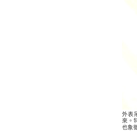
外表
來。
也象