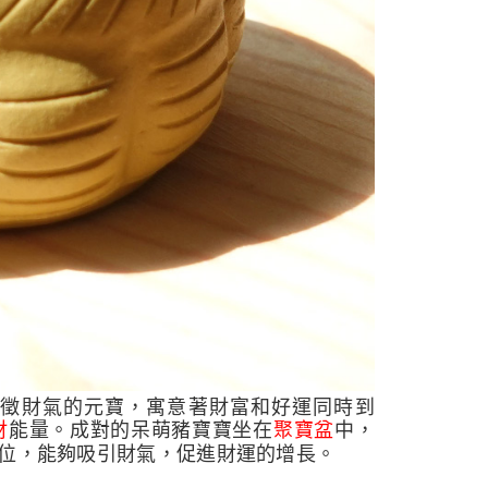
象徵財氣的元寶，寓意著財富和好運同時到
財
能量。成對的呆萌豬寶寶坐在
聚寶盆
中，
位，能夠吸引財氣，促進財運的增長。