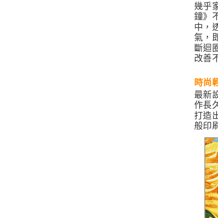
幾乎
鐘》
中，
氣，
斷迴
改善
時尚
最新
作長
打造
般印