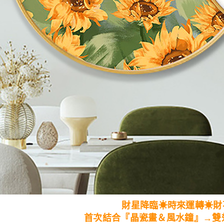
財星降臨☀時來運轉☀財
首次結合『晶瓷畫＆風水鐘』→雙