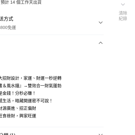
預計 14 個工作天出貨
清除
紀錄
送方式
800免運
次付款
期付款
0 利率 每期
NT$993
21家銀行
大招財設計，家運、財運一秒逆轉
0 利率 每期
NT$496
21家銀行
庫商業銀行
第一商業銀行
畫＆風水鐘』→雙效合一財氣蓬勃
業銀行
彰化商業銀行
 0 利率 每期
NT$248
21家銀行
是金錢！分秒必賺！
庫商業銀行
第一商業銀行
業儲蓄銀行
台北富邦商業銀行
業銀行
彰化商業銀行
感生活，暗藏開運密不可說！
庫商業銀行
第一商業銀行
華商業銀行
兆豐國際商業銀行
業儲蓄銀行
台北富邦商業銀行
財源廣進、招正偏財
業銀行
彰化商業銀行
小企業銀行
台中商業銀行
華商業銀行
兆豐國際商業銀行
業儲蓄銀行
台北富邦商業銀行
旺食祿財，興家旺運
台灣）商業銀行
華泰商業銀行
小企業銀行
台中商業銀行
華商業銀行
兆豐國際商業銀行
業銀行
遠東國際商業銀行
台灣）商業銀行
華泰商業銀行
小企業銀行
台中商業銀行
業銀行
永豐商業銀行
業銀行
遠東國際商業銀行
台灣）商業銀行
華泰商業銀行