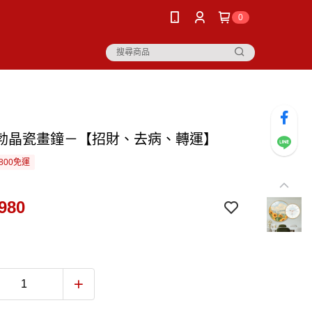
0
勃晶瓷畫鐘－【招財、去病、轉運】
800免運
980