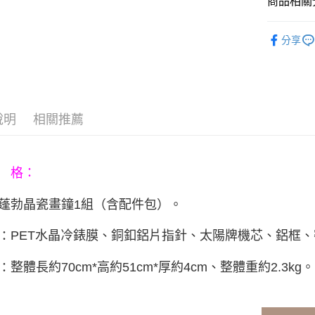
商品相關分
玉山商
悠遊付
元大商
聯邦商
台新國
玉山商
元大商
▶生活用
台灣樂
Google Pa
台新國
分享
玉山商
台灣樂
台新國
AFTEE先
台灣樂
相關說明
【關於「A
ATM付款
AFTEE
便利好安
說明
相關推薦
１．簡單
２．便利
運送方式
３．安心
宅配
 格：
【「AFT
每筆NT$8
１．於結帳
付」結帳
。
蓬勃晶瓷畫鐘
1組（含配件包）
２．訂單
３．收到繳
PET水晶冷錶膜、銅釦鋁片指針、太陽牌機芯、鋁框
：
／ATM／
※ 請注意
絡購買商品
整體長約70cm*高約51cm*厚約4cm、整體重約2.3kg
。
：
先享後付
※ 交易是
是否繳費成