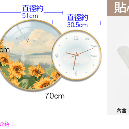
付客戶支
【注意事
１．透過由
交易，需
求債權轉
２．關於
https://aft
３．未成
「AFTE
任。
４．使用「
即時審查
結果請求
５．嚴禁
形，恩沛
動。
：
介紹