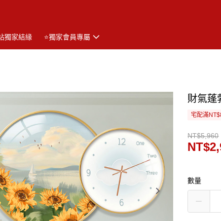
站獨家結緣
⭐獨家會員專屬
財氣蓬
宅配滿NT$
NT$5,960
NT$2,
數量