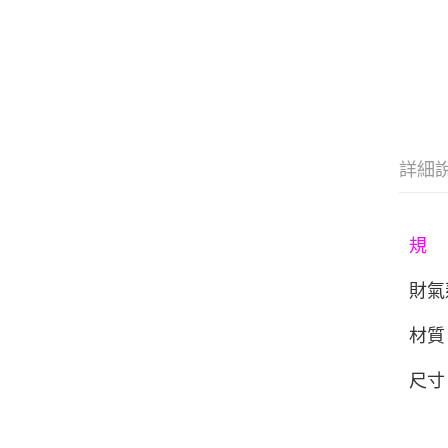
詳細
規
財氣
材質
尺寸