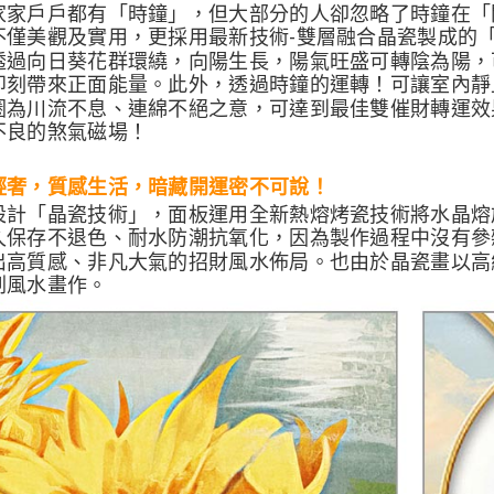
家家戶戶都有「時鐘」，但大部分的人卻忽略了時鐘在「
不僅美觀及實用，更採用最新技術-雙層融合晶瓷製成的
透過向日葵花群環繞，向陽生長，陽氣旺盛可轉陰為陽，
即刻帶來正面能量。此外，透過時鐘的運轉！可讓室內靜
圈為川流不息、連綿不絕之意，可達到最佳雙催財轉運效
不良的煞氣磁場！
輕奢，質感生活，暗藏開運密不可說！
設計「晶瓷技術」，面板運用全新熱熔烤瓷技術將水晶熔
久保存不退色、耐水防潮抗氧化，因為製作過程中沒有參
出高質感、非凡大氣的招財風水佈局。也由於晶瓷畫以高
刷風水畫作。