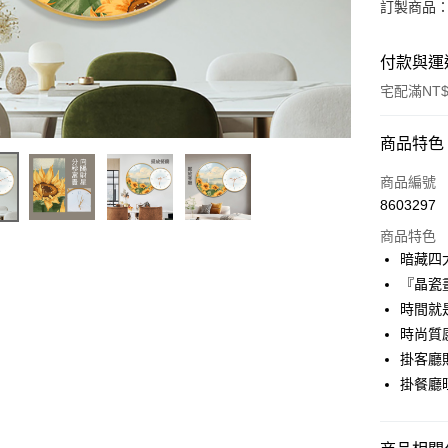
訂製商品：
付款與運
宅配滿NT$
付款方式
商品特色
信用卡一
商品編號
8603297
信用卡分
商品特色
3 期 
暗藏四
6 期 
合作金
『晶瓷
華南商
12 期
時間就
合作金
上海商
華南商
時尚質
合作金
LINE Pay
國泰世
上海商
掛客廳
華南商
臺灣中
國泰世
Apple Pay
上海商
掛餐廳
匯豐（
臺灣中
國泰世
聯邦商
匯豐（
街口支付
臺灣中
元大商
聯邦商
匯豐（