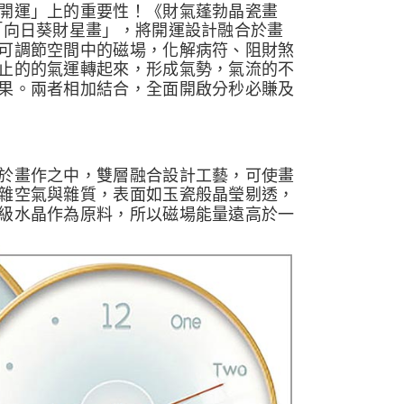
開運」上的重要性！《財氣蓬勃晶瓷畫
「向日葵財星畫」，將開運設計融合於畫
可調節空間中的磁場，化解病符、阻財煞
止的的氣運轉起來，形成氣勢，氣流的不
果。兩者相加結合，全面開啟分秒必賺及
於畫作之中，雙層融合設計工藝，可使畫
雜空氣與雜質，表面如玉瓷般晶瑩剔透，
級水晶作為原料，所以磁場能量遠高於一