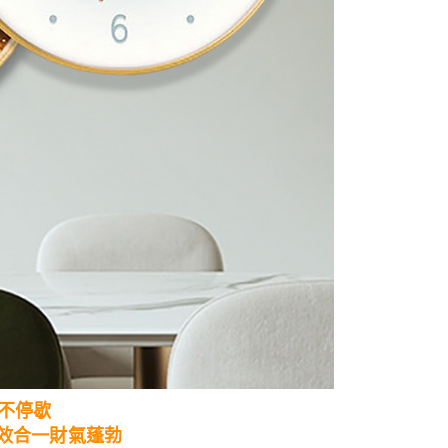
不停歇
效合一財氣蓬勃