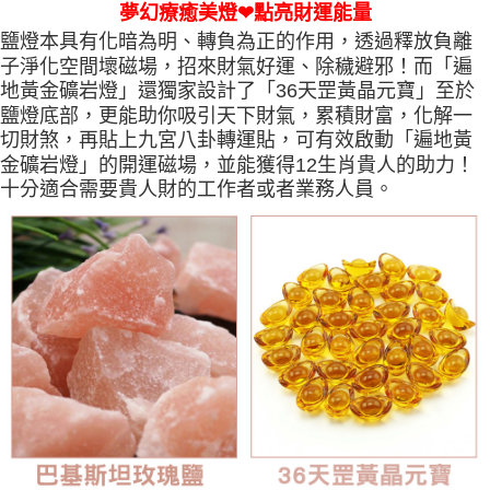
夢幻療癒美燈❤點亮財運能量
鹽燈本具有化暗為明、轉負為正的作用，透過釋放負離
子淨化空間壞磁場，招來財氣好運、除穢避邪！而「遍
地黃金礦岩燈」還獨家設計了「36天罡黃晶元寶」至於
鹽燈底部，更能助你吸引天下財氣，累積財富，化解一
切財煞，再貼上九宮八卦轉運貼，可有效啟動「遍地黃
金礦岩燈」的開運磁場，並能獲得12生肖貴人的助力！
十分適合需要貴人財的工作者或者業務人員。