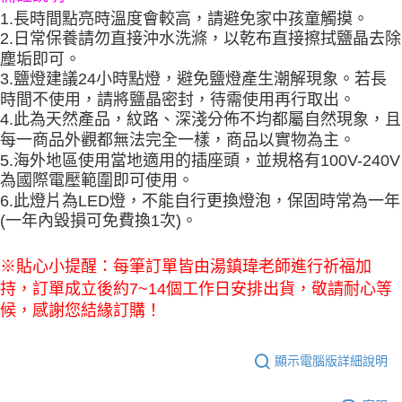
1.長時間點亮時溫度會較高，請避免家中孩童觸摸。
2.日常保養請勿直接沖水洗滌，以乾布直接擦拭鹽晶去除
塵垢即可。
3.鹽燈建議24小時點燈，避免鹽燈產生潮解現象。若長
時間不使用，請將鹽晶密封，待需使用再行取出。
4.此為天然產品，紋路、深淺分佈不均都屬自然現象，且
每一商品外觀都無法完全一樣，商品以實物為主。
5.海外地區使用當地適用的插座頭，並規格有100V-240V
為國際電壓範圍即可使用。
6.此燈片為LED燈，不能自行更換燈泡，保固時常為一年
(一年內毀損可免費換1次)。
※貼心小提醒：每筆訂單皆由湯鎮瑋老師進行祈福加
持，訂單成立後約7~14個工作日安排出貨，敬請耐心等
候，感謝您結緣訂購！
顯示電腦版詳細說明