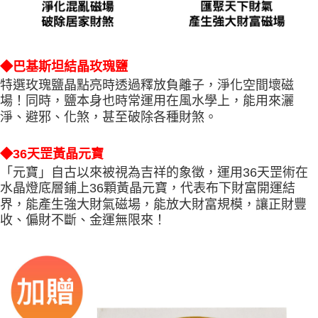
◆巴基斯坦結晶玫瑰鹽
特選玫瑰鹽晶點亮時透過釋放負離子，淨化空間壞磁
場！同時，鹽本身也時常運用在風水學上，能用來灑
淨、避邪、化煞，甚至破除各種財煞。
◆36天罡黃晶元寶
「元寶」自古以來被視為吉祥的象徵，運用36天罡術在
水晶燈底層鋪上36顆黃晶元寶，代表布下財富開運結
界，能產生強大財氣磁場，能放大財富規模，讓正財豐
收、偏財不斷、金運無限來！