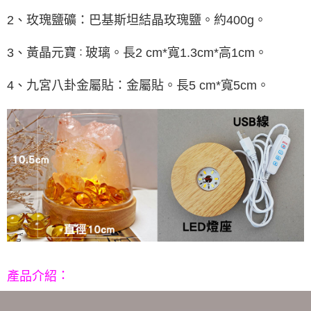
每筆NT$80，滿NT$800(含以上)免運費
【「AFTEE先享後付」結帳流程】
１．於結帳方式選擇「AFTEE先享後付」後，將跳轉至「AFTEE先享後付」
2、玫瑰鹽礦：
巴基斯坦結晶玫瑰鹽。約400g。
結帳頁面，進行簡訊認證並確認金額後，即可完成結帳。
２．訂單成立數日內，您將收到繳費通知簡訊。
3、
黃晶元寶
玻璃。長2 cm*寬1.3cm*高1cm。
：
３．收到繳費通知簡訊後14天內，點擊此簡訊中的連結，可透過四大超商／
ATM／網路銀行／等多元方式進行付款，方視為交易完成。
※ 請注意：結帳手續完成當下不需立刻繳費，但若您需要取消訂單，請聯絡
4、九宮八卦金屬貼：金屬貼。長5 cm*寬5cm。
購買商品的店家。未經商家同意取消之訂單仍視為有效，需透過AFTEE先享
後付繳納相關費用。
※ 交易是否成功請以「AFTEE先享後付 」之結帳頁面顯示為準，若有關於
是否繳費成功／繳費後需取消欲退款等相關疑問，請聯繫「AFTEE先享後付
客戶支援中心」
https://netprotections.freshdesk.com/support/home
【注意事項】
１．透過由恩沛科技股份有限公司提供之「AFTEE先享後付」服務完成之交
易，需依本服務之必要範圍內提供個人資料，並將交易相關給付款項請求債
權轉讓予恩沛科技股份有限公司。
２．關於個人資料處理事宜，請瀏覽以下網址：
https://aftee.tw/terms/#terms3
３．未成年的使用者請事先徵得法定代理人或監護人之同意方可使用
「AFTEE先享後付」，若未經同意申辦者引起之損失，本公司不負相關責
任。
：
產品介紹
４．使用「AFTEE先享後付」時，將依據個別帳號之用戶狀況，依本公司即
時審查核予不同之上限額度；若仍有額度不足之情形，本公司將視審查結果
請求用戶進行身份認證。