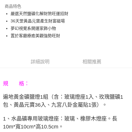
3 期 0 利率 每期
NT$460
21家銀行
商品特色
6 期 0 利率 每期
NT$230
21家銀行
合作金庫商業銀行
第一商業銀行
嚴選天然鹽礦化解財煞旺運招財
華南商業銀行
彰化商業銀行
12 期 0 利率 每期
NT$115
21家銀行
合作金庫商業銀行
第一商業銀行
36天罡黃晶元寶產生財富磁場
上海商業儲蓄銀行
台北富邦商業銀行
華南商業銀行
彰化商業銀行
合作金庫商業銀行
第一商業銀行
LINE Pay
國泰世華商業銀行
兆豐國際商業銀行
夢幻視覺系開運家飾小物
上海商業儲蓄銀行
台北富邦商業銀行
華南商業銀行
彰化商業銀行
臺灣中小企業銀行
台中商業銀行
置於客廳療癒美觀強勢旺財
國泰世華商業銀行
兆豐國際商業銀行
Apple Pay
上海商業儲蓄銀行
台北富邦商業銀行
匯豐（台灣）商業銀行
華泰商業銀行
臺灣中小企業銀行
台中商業銀行
國泰世華商業銀行
兆豐國際商業銀行
聯邦商業銀行
遠東國際商業銀行
匯豐（台灣）商業銀行
華泰商業銀行
街口支付
臺灣中小企業銀行
台中商業銀行
元大商業銀行
永豐商業銀行
聯邦商業銀行
遠東國際商業銀行
匯豐（台灣）商業銀行
華泰商業銀行
玉山商業銀行
星展（台灣）商業銀行
悠遊付
元大商業銀行
永豐商業銀行
詳細說明
相關推薦
聯邦商業銀行
遠東國際商業銀行
台新國際商業銀行
中國信託商業銀行
玉山商業銀行
星展（台灣）商業銀行
元大商業銀行
永豐商業銀行
台灣樂天信用卡公司
Google Pay
台新國際商業銀行
中國信託商業銀行
玉山商業銀行
星展（台灣）商業銀行
台灣樂天信用卡公司
台新國際商業銀行
中國信託商業銀行
AFTEE先享後付
規 格：
台灣樂天信用卡公司
相關說明
遍地黃金礦鹽燈
1組（含：
玻璃燈座1入
、
玫瑰鹽礦1
【關於「AFTEE先享後付」】
ATM付款
AFTEE先享後付是「在收到商品之後才付款」的支付方式。 讓您購物簡單
包
、
黃晶元寶36入
、
九宮八卦金屬貼1張
）
。
便利好安心！
１．簡單：不需註冊會員、不需綁卡、不需儲值。
運送方式
２．便利：只要手機號碼，簡訊認證，即可結帳。
1、水晶礦專用玻璃燈座：玻璃、橡膠木燈座。長
３．安心：先確認商品／服務後，再付款。
宅配
10m*寬10cm*高10.5cm。