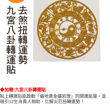
◆加贈:九宮八卦轉運貼
貼上轉運貼能啟動「遍地黃金礦岩燈」的開運能量，並
吸引12生肖貴人相助，化解災厄扭轉運勢！