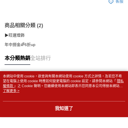
客服
商品相關分類 (2)
▶旺運燈飾
年中撈金🌈6折up
本分類熱銷
全站排行
本網站中使用 cookie，欲查詢有關本網站使用 cookie 方式之詳情，及若您不希
熱門標籤
望在電腦上使用 cookie 時應如何變更電腦的 cookie 設定，請參閱本網站「
隱私
權條款
」之 Cookie 聲明。您繼續使用本網站即表示您同意本公司得按本網站使
用條款之 Cookie 聲明使用 cookie。
了解更多 >
我知道了