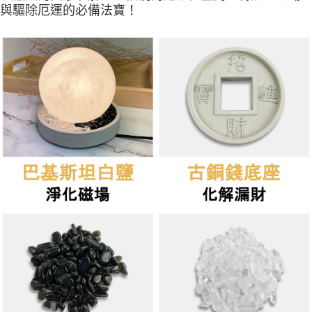
與驅除厄運的必備法寶！