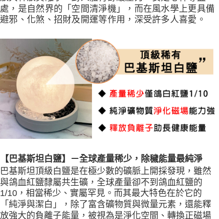
處，是自然界的「空間清淨機」，而在風水學上更具備
避邪、化煞、招財及開運等作用，深受許多人喜愛。
【巴基斯坦白鹽】－全球產量稀少，除穢能量最純淨
巴基斯坦頂級白鹽是在極少數的礦脈上開採發現，雖然
與鴿血紅鹽隸屬共生礦，全球產量卻不到鴿血紅鹽的
1/10，相當稀少、實屬罕見。而其最大特色在於它的
「純淨與潔白」，除了富含礦物質與微量元素，還能釋
放強大的負離子能量，被視為是淨化空間、轉換正磁場