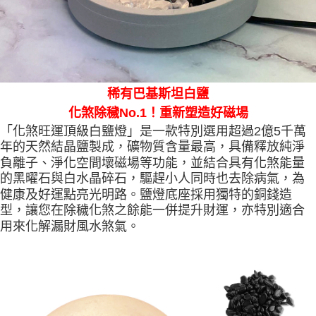
稀有巴基斯坦白鹽
化煞除穢No.1！重新塑造好磁場
「化煞旺運頂級白鹽燈」是一款特別選用超過2億5千萬
年的天然結晶鹽製成，礦物質含量最高，具備釋放純淨
負離子、淨化空間壞磁場等功能，並結合具有化煞能量
的黑曜石與白水晶碎石，驅趕小人同時也去除病氣，為
健康及好運點亮光明路。鹽燈底座採用獨特的銅錢造
型，讓您在除穢化煞之餘能一併提升財運，亦特別適合
用來化解漏財風水煞氣。