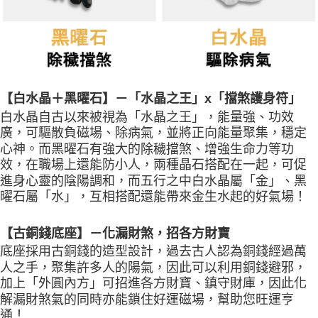
【白水晶＋黑曜石】－「水晶之王」x「擋煞護身符」
白水晶自古以來被視為「水晶之王」，能量強、功效
廣，可驅散負磁場、除病氣，並將正向能量聚集，穩定
心神。而黑曜石有強大的除穢擋煞、增強生命力等功
效，在職場上還能防小人，兩種晶石搭配在一起，可促
進身心靈的陰陽調和，而五行之中白水晶屬「金」、黑
曜石屬「水」，互相搭配還能帶來金生水起的好氣場！
【古銅錢底座】－化漏財煞，招各方財寶
底座採用古銅錢的造型設計，過去古人認為銅錢經過萬
人之手，聚集許多人的陽氣，因此可以利用銅錢避邪，
加上「外圓內方」可招進各方財寶、鎮守財庫，因此化
解漏財煞氣的同時亦能鎖住好運磁場，幫助您旺運亨
通！