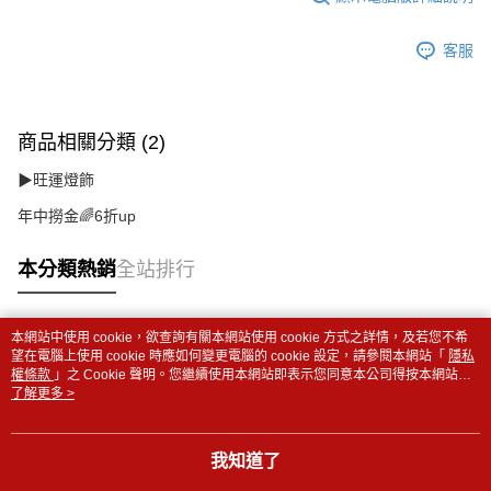
客服
商品相關分類 (2)
▶旺運燈飾
年中撈金🌈6折up
本分類熱銷
全站排行
本網站中使用 cookie，欲查詢有關本網站使用 cookie 方式之詳情，及若您不希
熱門標籤
望在電腦上使用 cookie 時應如何變更電腦的 cookie 設定，請參閱本網站「
隱私
權條款
」之 Cookie 聲明。您繼續使用本網站即表示您同意本公司得按本網站使
用條款之 Cookie 聲明使用 cookie。
了解更多 >
我知道了