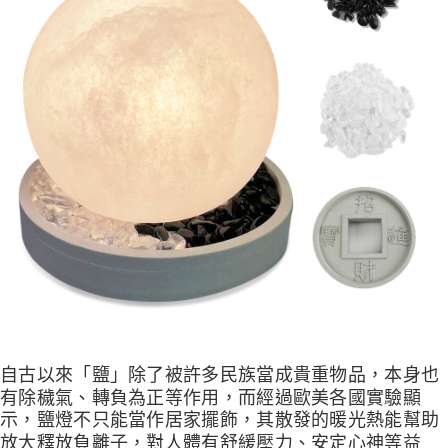
自古以來「鹽」除了被許多民族當成貴重物品，本身也
有除穢氣、轉負為正等作用，而經過歐美各國實驗顯
示，鹽燈不只能當作居家擺飾，其散發的暖光熱能幫助
放大釋放負離子，對人體有舒緩壓力、安定心神等益