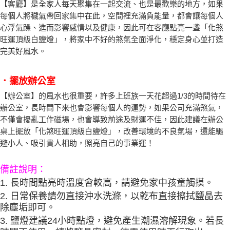
【客廳】
是全家人每天聚集在一起交流、也是最歡樂的地方，如果
每個人將穢氣帶回家集中在此，空間裡充滿負能量，都會讓每個人
心浮氣躁、進而影響感情以及健康，因此可在客廳點亮一盞「化煞
旺運頂級白鹽燈」，將家中不好的煞氣全面淨化，穩定身心並打造
完美好風水。
．擺放辦公室
【辦公室】
的風水也很重要，許多上班族一天花超過1/3的時間待在
辦公室，長時間下來也會影響每個人的運勢，如果公司充滿煞氣，
不僅會擾亂工作磁場，也會導致前途及財運不佳，因此建議在辦公
桌上擺放「化煞旺運頂級白鹽燈」，改善環境的不良氣場，還能驅
避小人、吸引貴人相助，照亮自己的事業運！
備註說明：
1. 長時間點亮時溫度會較高，請避免家中孩童觸摸。
2. 日常保養請勿直接沖水洗滌，以乾布直接擦拭鹽晶去
除塵垢即可。
3. 鹽燈建議24小時點燈，避免產生潮濕溶解現象。若長