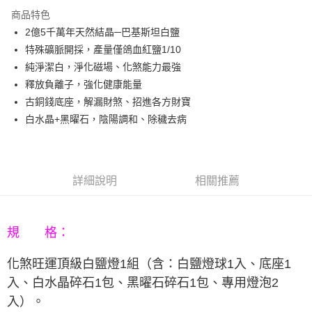
3 期 0 利率 每期
NT$860
21家銀行
商品特色
6 期 0 利率 每期
NT$430
21家銀行
合作金庫商業銀行
第一商業銀行
2億5千萬年天然結晶─巴基斯坦白鹽
華南商業銀行
彰化商業銀行
12 期 0 利率 每期
NT$215
21家銀行
合作金庫商業銀行
第一商業銀行
特殊礦脈開採，產量僅鴿血紅鹽1/10
上海商業儲蓄銀行
台北富邦商業銀行
華南商業銀行
彰化商業銀行
合作金庫商業銀行
第一商業銀行
LINE Pay
國泰世華商業銀行
兆豐國際商業銀行
純淨潔白，淨化磁場、化煞能力最強
上海商業儲蓄銀行
台北富邦商業銀行
華南商業銀行
彰化商業銀行
臺灣中小企業銀行
台中商業銀行
釋放負離子，強化健康能量
國泰世華商業銀行
兆豐國際商業銀行
Apple Pay
上海商業儲蓄銀行
台北富邦商業銀行
匯豐（台灣）商業銀行
華泰商業銀行
臺灣中小企業銀行
台中商業銀行
古銅錢底座，解漏財煞、招進各方財寶
國泰世華商業銀行
兆豐國際商業銀行
聯邦商業銀行
遠東國際商業銀行
匯豐（台灣）商業銀行
華泰商業銀行
街口支付
白水晶+黑曜石，陰陽調和、除穢去病
臺灣中小企業銀行
台中商業銀行
元大商業銀行
永豐商業銀行
聯邦商業銀行
遠東國際商業銀行
匯豐（台灣）商業銀行
華泰商業銀行
玉山商業銀行
星展（台灣）商業銀行
悠遊付
元大商業銀行
永豐商業銀行
聯邦商業銀行
遠東國際商業銀行
台新國際商業銀行
中國信託商業銀行
玉山商業銀行
星展（台灣）商業銀行
元大商業銀行
永豐商業銀行
台灣樂天信用卡公司
Google Pay
台新國際商業銀行
中國信託商業銀行
玉山商業銀行
星展（台灣）商業銀行
詳細說明
相關推薦
台灣樂天信用卡公司
台新國際商業銀行
中國信託商業銀行
AFTEE先享後付
台灣樂天信用卡公司
相關說明
【關於「AFTEE先享後付」】
規 格：
ATM付款
AFTEE先享後付是「在收到商品之後才付款」的支付方式。 讓您購物簡單
便利好安心！
化煞旺運頂級白鹽燈
1組（含：
白鹽燈球
1入
、底座1
１．簡單：不需註冊會員、不需綁卡、不需儲值。
運送方式
２．便利：只要手機號碼，簡訊認證，即可結帳。
入、
白水晶碎石1包、
黑曜石碎石1包、專用燈泡2
３．安心：先確認商品／服務後，再付款。
宅配
入
）
。