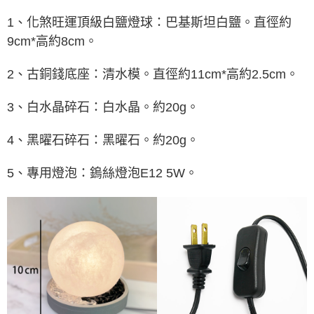
每筆NT$80，滿NT$800(含以上)免運費
【「AFTEE先享後付」結帳流程】
１．於結帳方式選擇「AFTEE先享後付」後，將跳轉至「AFTEE先享後付」
1、化煞旺運頂級白鹽燈球：巴基斯坦白鹽。直徑約
結帳頁面，進行簡訊認證並確認金額後，即可完成結帳。
9cm*高約8cm。
２．訂單成立數日內，您將收到繳費通知簡訊。
３．收到繳費通知簡訊後14天內，點擊此簡訊中的連結，可透過四大超商／
ATM／網路銀行／等多元方式進行付款，方視為交易完成。
2、古銅錢底座：清水模。直徑約11cm*高約2.5cm。
※ 請注意：結帳手續完成當下不需立刻繳費，但若您需要取消訂單，請聯絡
購買商品的店家。未經商家同意取消之訂單仍視為有效，需透過AFTEE先享
後付繳納相關費用。
3、白水晶碎石：白水晶。約20g。
※ 交易是否成功請以「AFTEE先享後付 」之結帳頁面顯示為準，若有關於
是否繳費成功／繳費後需取消欲退款等相關疑問，請聯繫「AFTEE先享後付
4、黑曜石碎石：黑曜石。約20g。
客戶支援中心」
https://netprotections.freshdesk.com/support/home
【注意事項】
5、專用燈泡：
鎢絲燈泡E12 5W。
１．透過由恩沛科技股份有限公司提供之「AFTEE先享後付」服務完成之交
易，需依本服務之必要範圍內提供個人資料，並將交易相關給付款項請求債
權轉讓予恩沛科技股份有限公司。
２．關於個人資料處理事宜，請瀏覽以下網址：
https://aftee.tw/terms/#terms3
３．未成年的使用者請事先徵得法定代理人或監護人之同意方可使用
「AFTEE先享後付」，若未經同意申辦者引起之損失，本公司不負相關責
任。
４．使用「AFTEE先享後付」時，將依據個別帳號之用戶狀況，依本公司即
時審查核予不同之上限額度；若仍有額度不足之情形，本公司將視審查結果
請求用戶進行身份認證。