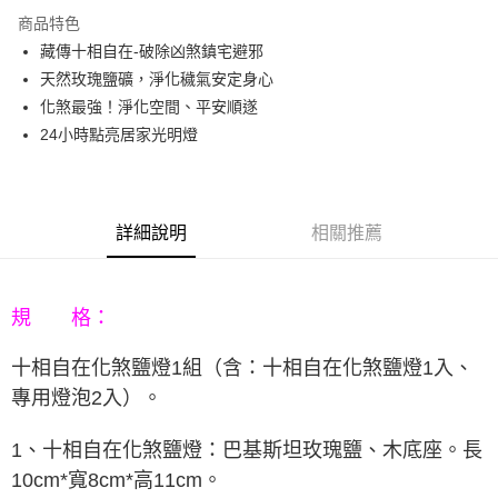
3 期 0 利率 每期
NT$993
21家銀行
商品特色
6 期 0 利率 每期
NT$496
21家銀行
合作金庫商業銀行
第一商業銀行
藏傳十相自在-破除凶煞鎮宅避邪
華南商業銀行
彰化商業銀行
12 期 0 利率 每期
NT$248
21家銀行
合作金庫商業銀行
第一商業銀行
天然玫瑰鹽礦，淨化穢氣安定身心
上海商業儲蓄銀行
台北富邦商業銀行
華南商業銀行
彰化商業銀行
合作金庫商業銀行
第一商業銀行
LINE Pay
國泰世華商業銀行
兆豐國際商業銀行
化煞最強！淨化空間、平安順遂
上海商業儲蓄銀行
台北富邦商業銀行
華南商業銀行
彰化商業銀行
臺灣中小企業銀行
台中商業銀行
24小時點亮居家光明燈
國泰世華商業銀行
兆豐國際商業銀行
Apple Pay
上海商業儲蓄銀行
台北富邦商業銀行
匯豐（台灣）商業銀行
華泰商業銀行
臺灣中小企業銀行
台中商業銀行
國泰世華商業銀行
兆豐國際商業銀行
聯邦商業銀行
遠東國際商業銀行
匯豐（台灣）商業銀行
華泰商業銀行
街口支付
臺灣中小企業銀行
台中商業銀行
元大商業銀行
永豐商業銀行
聯邦商業銀行
遠東國際商業銀行
匯豐（台灣）商業銀行
華泰商業銀行
玉山商業銀行
星展（台灣）商業銀行
悠遊付
元大商業銀行
永豐商業銀行
詳細說明
相關推薦
聯邦商業銀行
遠東國際商業銀行
台新國際商業銀行
中國信託商業銀行
玉山商業銀行
星展（台灣）商業銀行
元大商業銀行
永豐商業銀行
台灣樂天信用卡公司
Google Pay
台新國際商業銀行
中國信託商業銀行
玉山商業銀行
星展（台灣）商業銀行
台灣樂天信用卡公司
台新國際商業銀行
中國信託商業銀行
AFTEE先享後付
規 格：
台灣樂天信用卡公司
相關說明
【關於「AFTEE先享後付」】
十相自在化煞鹽燈
1組（含：
十相自在化煞鹽燈1入
、
ATM付款
AFTEE先享後付是「在收到商品之後才付款」的支付方式。 讓您購物簡單
專用燈泡2入
）
。
便利好安心！
１．簡單：不需註冊會員、不需綁卡、不需儲值。
運送方式
２．便利：只要手機號碼，簡訊認證，即可結帳。
1、十相自在化煞鹽燈：巴基斯坦玫瑰鹽、木底座。長
３．安心：先確認商品／服務後，再付款。
宅配
10cm*寬8cm*高11cm。