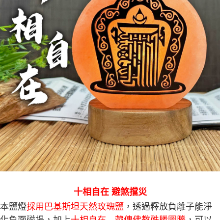
５．嚴禁一人註冊多個帳號或使用他人資訊註冊。若發現惡意使用之情形，
恩沛科技股份有限公司將有權停止該用戶之使用額度並採取法律行動。
十相自在 避煞擋災
本鹽燈
採用巴基斯坦天然玫瑰鹽
，透過釋放負離子能淨
化負面磁場，加上
十相自在—藏傳佛教殊勝圖騰
，可以