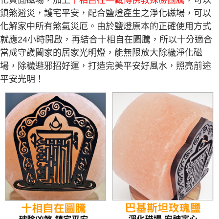
鎮煞避災，護宅平安，配合鹽燈產生之淨化磁場，可以
化解家中所有煞氣災厄。由於鹽燈原本的正確使用方式
就應24小時開啟，再結合十相自在圖騰，所以十分適合
當成守護闔家的居家光明燈，能無限放大除穢淨化磁
場，除穢避邪招好運，打造完美平安好風水，照亮前途
平安光明！