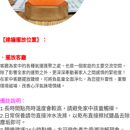
【建議擺放位置】：
．擺放客廳
客廳為家中的各種氣運匯聚之處，也是一個家庭的主要交流空間，
除了影響全家的運勢之外，更深深牽動著家人之間感情的緊密度！
在家中客廳擺放鹽燈，可將負能量全面淨化，為您提升靈性、重整
環境磁場、改善心浮氣躁壞情緒。
備註說明：
1.長時間點亮時溫度會較高，請避免家中孩童觸摸。
2.日常保養請勿直接沖水洗滌，以乾布直接擦拭鹽晶去除
塵垢即可。
3.鹽燈建議24小時點燈，方可避免產生受潮溶解現象。