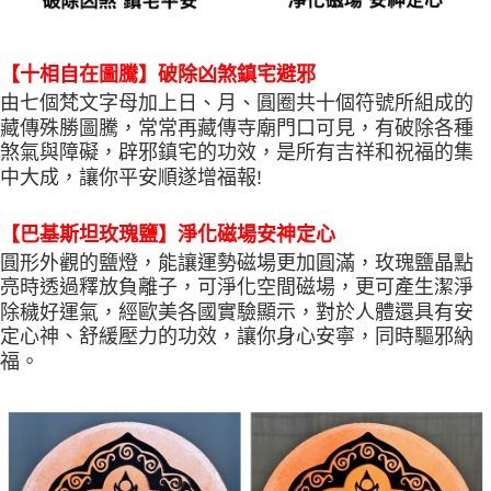
【十相自在圖騰】破除凶煞鎮宅避邪
由七個梵文字母加上日、月、圓圈共十個符號所組成的
藏傳殊勝圖騰，常常再藏傳寺廟門口可見，有破除各種
煞氣與障礙，辟邪鎮宅的功效，是所有吉祥和祝福的集
中大成，讓你平安順遂增福報!
【巴基斯坦玫瑰鹽】淨化磁場安神定心
圓形外觀的鹽燈，能讓運勢磁場更加圓滿，玫瑰鹽晶點
亮時透過釋放負離子，可淨化空間磁場，更可產生潔淨
除穢好運氣，經歐美各國實驗顯示，對於人體還具有安
定心神、舒緩壓力的功效，讓你身心安寧，同時驅邪納
福。