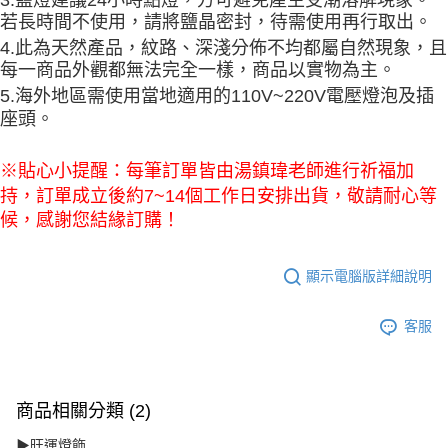
若長時間不使用，請將鹽晶密封，待需使用再行取出。
4.此為天然產品，紋路、深淺分佈不均都屬自然現象，且
每一商品外觀都無法完全一樣，商品以實物為主。
5.海外地區需使用當地適用的110V~220V電壓燈泡及插
座頭。
※貼心小提醒：每筆訂單皆由湯鎮瑋老師進行祈福加
持，訂單成立後約7~14個工作日安排出貨，敬請耐心等
候，感謝您結緣訂購！
顯示電腦版詳細說明
客服
商品相關分類 (2)
▶旺運燈飾