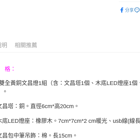
玉山商
悠遊付
元大商
▶旺運燈
聯邦商
台新國
玉山商
分享
元大商
台灣樂
Google Pa
台新國
玉山商
台灣樂
台新國
AFTEE先
台灣樂
相關說明
【關於「A
ATM付款
說明
相關推薦
AFTEE
便利好安
１．簡單
２．便利
運送方式
３．安心
 格：
宅配
【「AFT
雙全黃銅文昌燈
1組（含：
文昌塔1個、
木底LED燈座1個
每筆NT$8
１．於結帳
付」結帳
）
。
２．訂單
３．收到繳
文昌塔：銅。直徑6cm*高20cm。
／ATM／
※ 請注意
絡購買商品
木底LED燈座：橡膠木。7cm*7cm*2 cm暖光、usb線(線長
先享後付
※ 交易是
是否繳費成
文昌包中筆吊飾：棉。長15cm。