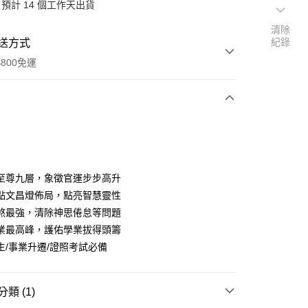
預計 14 個工作天出貨
清除
紀錄
送方式
800免運
次付款
期付款
0 利率 每期
NT$526
21家銀行
至尊九層，象徵官運步步高升
0 利率 每期
NT$263
21家銀行
庫商業銀行
第一商業銀行
點文昌燈佈局，點亮智慧靈性
業銀行
彰化商業銀行
 0 利率 每期
NT$131
21家銀行
煞最強，清除神思倦怠等問題
庫商業銀行
第一商業銀行
業儲蓄銀行
台北富邦商業銀行
業銀行
彰化商業銀行
業最高峰，護佑學業拔得頭籌
庫商業銀行
第一商業銀行
華商業銀行
兆豐國際商業銀行
業儲蓄銀行
台北富邦商業銀行
生/事業升遷/證照考試必備
業銀行
彰化商業銀行
小企業銀行
台中商業銀行
華商業銀行
兆豐國際商業銀行
業儲蓄銀行
台北富邦商業銀行
台灣）商業銀行
華泰商業銀行
小企業銀行
台中商業銀行
華商業銀行
兆豐國際商業銀行
業銀行
遠東國際商業銀行
台灣）商業銀行
華泰商業銀行
小企業銀行
台中商業銀行
類 (1)
業銀行
永豐商業銀行
業銀行
遠東國際商業銀行
台灣）商業銀行
華泰商業銀行