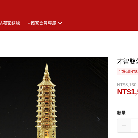
站獨家結緣
⭐獨家會員專屬
才智雙
宅配滿NT$
NT$3,160
NT$1,
數量