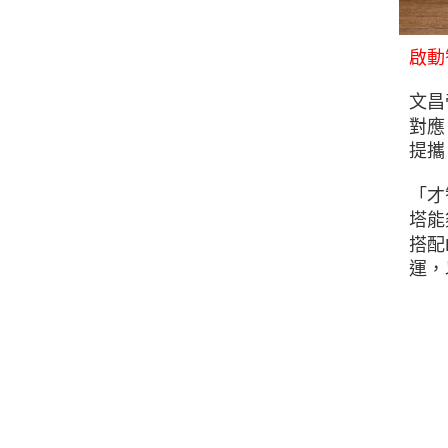
啟動
文昌
對應
提攜
「才
塔能
搭配
運
，