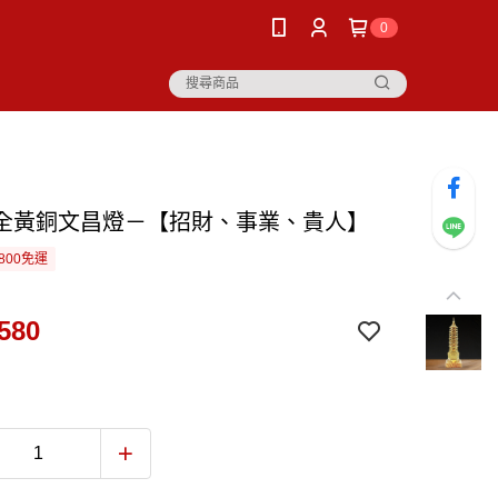
0
全黃銅文昌燈－【招財、事業、貴人】
800免運
580