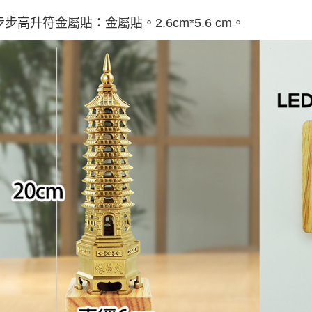
付客戶支
步步高升符金屬貼：金屬貼。2.6cm*5.6 cm。
【注意事
１．透過由
交易，需
求債權轉
２．關於
https://aft
３．未成
「AFTE
任。
４．使用「
即時審查
結果請求
５．嚴禁
形，恩沛
動。