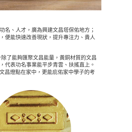
功名、人才，廣為興建文昌塔保佑地方；
，便能快速改善現狀，提升專注力、貴人
計除了能夠匯聚文昌能量，黃銅材質的文昌
，代表功名事業能平步青雲、扶搖直上。
文昌燈點在家中，更能庇佑家中學子的考