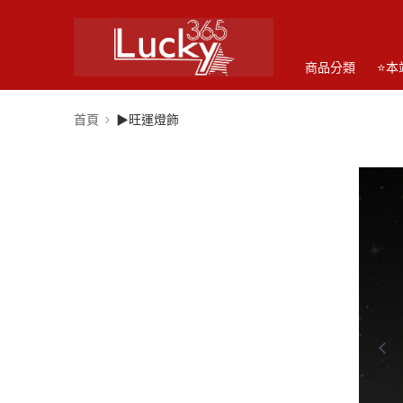
商品分類
⭐本
首頁
▶旺運燈飾