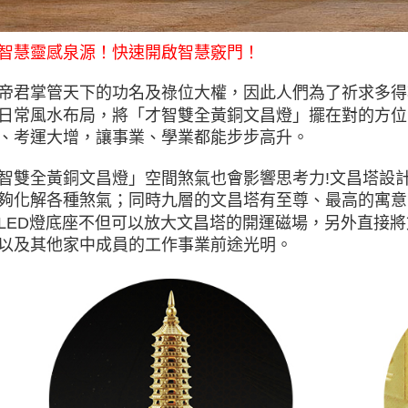
智慧靈感泉源！快速開啟智慧竅門！
帝君掌管天下的功名及祿位大權，因此人們為了祈求多得
日常風水布局，將「才智雙全黃銅文昌燈」擺在對的方位
、考運大增，讓事業、學業都能步步高升。
智雙全黃銅文昌燈」空間煞氣也會影響思考力
!
文昌塔設
夠化解各種煞氣；同時九層的文昌塔有至尊、最高的寓意
LED
燈底座不但可以放大文昌塔的開運磁場，另外直接將
以及其他家中成員的工作事業前途光明。