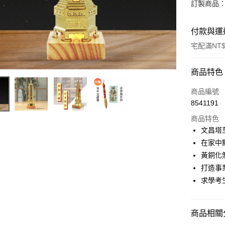
訂製商品：
付款與運
宅配滿NT$
付款方式
商品特色
信用卡一
商品編號
8541191
信用卡分
商品特色
3 期 
文昌塔
6 期 
合作金
在家中
華南商
12 期
黃銅化
合作金
上海商
華南商
打造事
合作金
LINE Pay
國泰世
上海商
求學考
華南商
臺灣中
國泰世
Apple Pay
上海商
匯豐（
臺灣中
國泰世
聯邦商
匯豐（
街口支付
臺灣中
商品相關分
元大商
聯邦商
匯豐（