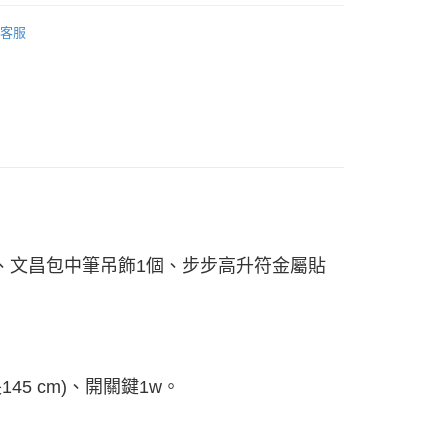
業銀行
星展（台灣）商業銀行
業銀行
永豐商業銀行
飾
業銀行
遠東國際商業銀行
際商業銀行
中國信託商業銀行
業銀行
星展（台灣）商業銀行
客服
業銀行
永豐商業銀行
天信用卡公司
y
際商業銀行
中國信託商業銀行
業銀行
星展（台灣）商業銀行
天信用卡公司
際商業銀行
中國信託商業銀行
享後付
天信用卡公司
FTEE先享後付」】
先享後付是「在收到商品之後才付款」的支付方式。 讓您購物簡單
心！
：不需註冊會員、不需綁卡、不需儲值。
：只要手機號碼，簡訊認證，即可結帳。
：先確認商品／服務後，再付款。
EE先享後付」結帳流程】
、
文昌包中筆吊飾1個、
步步高升符金屬貼
0，滿NT$800(含以上)免運費
方式選擇「AFTEE先享後付」後，將跳轉至「AFTEE先享後
頁面，進行簡訊認證並確認金額後，即可完成結帳。
成立數日內，您將收到繳費通知簡訊。
費通知簡訊後14天內，點擊此簡訊中的連結，可透過四大超商
網路銀行／等多元方式進行付款，方視為交易完成。
：結帳手續完成當下不需立刻繳費，但若您需要取消訂單，請聯
的店家。未經商家同意取消之訂單仍視為有效，需透過AFTEE
145 cm)、開關鍵1w。
繳納相關費用。
否成功請以「AFTEE先享後付 」之結帳頁面顯示為準，若有關於
功／繳費後需取消欲退款等相關疑問，請聯繫「AFTEE先享後