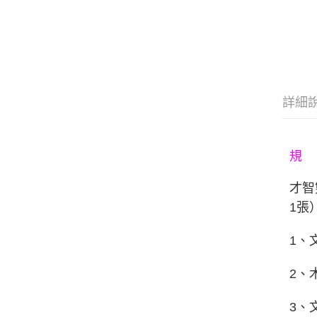
詳細
規
才智
1張
1、
2、
3、