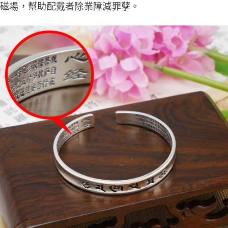
磁場，幫助配戴者除業障減罪孽。