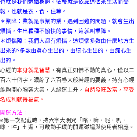
也就是我們這個身體。依報就是依靠這個來生活而受
報，也就是衣、食、住等。
＊業障：業就是事業的業，遇到困難的問題，就會生出
煩惱，生出種種不愉快的事情，這就叫業障。
＊煩惱障：我們人都有煩惱，這煩惱多數由什麼地方生
出來的?多數由貪心生出的，由瞋心生出的，由痴心生
出的。
心經的
本身就是智慧
，有真正如佛不動的真心，僅以二
百六十個字，濃縮了六百卷大般若經的要義，持有心經
能夠開心胸容大業，人緣運上升，
自然發旺致富，享受
名成利就得福氣。
開運方法：
※第一次配戴時，持六字大明咒「嗡．嘛．呢．叭．
咪．吽」七遍，可啟動手環的開運磁場與使用者相應。