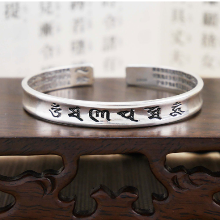
每筆NT$80，滿NT$800(含以上)免運費
【「AFTEE先享後付」結帳流程】
１．於結帳方式選擇「AFTEE先享後付」後，將跳轉至「AFTEE先享後付」
結帳頁面，進行簡訊認證並確認金額後，即可完成結帳。
２．訂單成立數日內，您將收到繳費通知簡訊。
３．收到繳費通知簡訊後14天內，點擊此簡訊中的連結，可透過四大超商／
ATM／網路銀行／等多元方式進行付款，方視為交易完成。
※ 請注意：結帳手續完成當下不需立刻繳費，但若您需要取消訂單，請聯絡
購買商品的店家。未經商家同意取消之訂單仍視為有效，需透過AFTEE先享
後付繳納相關費用。
※ 交易是否成功請以「AFTEE先享後付 」之結帳頁面顯示為準，若有關於
是否繳費成功／繳費後需取消欲退款等相關疑問，請聯繫「AFTEE先享後付
客戶支援中心」
https://netprotections.freshdesk.com/support/home
【注意事項】
１．透過由恩沛科技股份有限公司提供之「AFTEE先享後付」服務完成之交
易，需依本服務之必要範圍內提供個人資料，並將交易相關給付款項請求債
權轉讓予恩沛科技股份有限公司。
２．關於個人資料處理事宜，請瀏覽以下網址：
https://aftee.tw/terms/#terms3
３．未成年的使用者請事先徵得法定代理人或監護人之同意方可使用
「AFTEE先享後付」，若未經同意申辦者引起之損失，本公司不負相關責
任。
４．使用「AFTEE先享後付」時，將依據個別帳號之用戶狀況，依本公司即
時審查核予不同之上限額度；若仍有額度不足之情形，本公司將視審查結果
請求用戶進行身份認證。