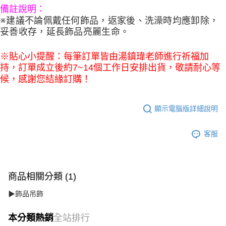
備註說明：
※建議不論佩戴任何飾品，返家後、洗澡時均應卸除，
妥善收存，延長飾品亮麗生命。
※貼心小提醒：每筆訂單皆由湯鎮瑋老師進行祈福加
持，訂單成立後約7~14個工作日安排出貨，敬請耐心等
候，感謝您結緣訂購！
顯示電腦版詳細說明
客服
商品相關分類 (1)
▶飾品吊飾
本分類熱銷
全站排行