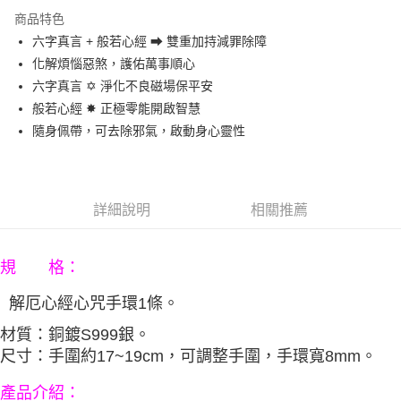
3 期 0 利率 每期
NT$330
21家銀行
商品特色
6 期 0 利率 每期
NT$165
21家銀行
合作金庫商業銀行
第一商業銀行
六字真言 + 般若心經 ➡ 雙重加持減罪除障
華南商業銀行
彰化商業銀行
12 期 0 利率 每期
NT$82
21家銀行
合作金庫商業銀行
第一商業銀行
化解煩惱惡煞，護佑萬事順心
上海商業儲蓄銀行
台北富邦商業銀行
華南商業銀行
彰化商業銀行
合作金庫商業銀行
第一商業銀行
LINE Pay
國泰世華商業銀行
兆豐國際商業銀行
六字真言 ✡ 淨化不良磁場保平安
上海商業儲蓄銀行
台北富邦商業銀行
華南商業銀行
彰化商業銀行
臺灣中小企業銀行
台中商業銀行
般若心經 ✸ 正極零能開啟智慧
國泰世華商業銀行
兆豐國際商業銀行
Apple Pay
上海商業儲蓄銀行
台北富邦商業銀行
匯豐（台灣）商業銀行
華泰商業銀行
臺灣中小企業銀行
台中商業銀行
隨身佩帶，可去除邪氣，啟動身心靈性
國泰世華商業銀行
兆豐國際商業銀行
聯邦商業銀行
遠東國際商業銀行
匯豐（台灣）商業銀行
華泰商業銀行
街口支付
臺灣中小企業銀行
台中商業銀行
元大商業銀行
永豐商業銀行
聯邦商業銀行
遠東國際商業銀行
匯豐（台灣）商業銀行
華泰商業銀行
玉山商業銀行
星展（台灣）商業銀行
悠遊付
元大商業銀行
永豐商業銀行
聯邦商業銀行
遠東國際商業銀行
台新國際商業銀行
中國信託商業銀行
玉山商業銀行
星展（台灣）商業銀行
詳細說明
相關推薦
元大商業銀行
永豐商業銀行
台灣樂天信用卡公司
Google Pay
台新國際商業銀行
中國信託商業銀行
玉山商業銀行
星展（台灣）商業銀行
台灣樂天信用卡公司
台新國際商業銀行
中國信託商業銀行
AFTEE先享後付
規 格：
台灣樂天信用卡公司
相關說明
【關於「AFTEE先享後付」】
解厄心經心咒手環
1條。
ATM付款
AFTEE先享後付是「在收到商品之後才付款」的支付方式。 讓您購物簡單
便利好安心！
材質：銅鍍S999銀。
１．簡單：不需註冊會員、不需綁卡、不需儲值。
運送方式
尺寸：
手圍約17~19cm，可調整手圍，手環寬8mm。
２．便利：只要手機號碼，簡訊認證，即可結帳。
３．安心：先確認商品／服務後，再付款。
宅配
：
產品介紹