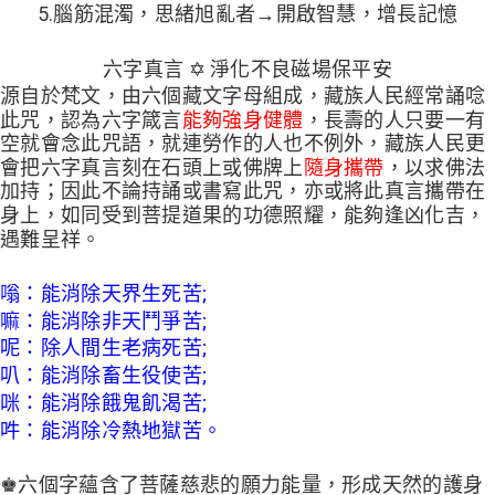
5.腦筋混濁，思緒旭亂者→開啟智慧，增長記憶
六字真言 ✡ 淨化不良磁場保平安
源自於梵文，由六個藏文字母組成，藏族人民經常誦唸
此咒，認為六字箴言
能夠強身健體
，長壽的人只要一有
空就會念此咒語，就連勞作的人也不例外，藏族人民更
會把六字真言刻在石頭上或佛牌上
隨身攜帶
，以求佛法
加持；因此不論持誦或書寫此咒，亦或將此真言攜帶在
身上，如同受到菩提道果的功德照耀，能夠逢凶化吉，
遇難呈祥。
嗡：能消除天界生死苦;
嘛：能消除非天鬥爭苦;
呢：除人間生老病死苦;
叭：能消除畜生役使苦;
咪：能消除餓鬼飢渴苦;
吽：能消除冷熱地獄苦。
♚六個字蘊含了菩薩慈悲的願力能量，形成天然的護身