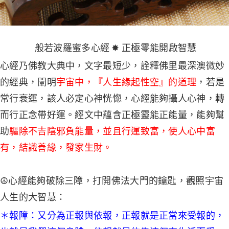
般若波羅蜜多心經 ✸ 正極零能開啟智慧
心經乃佛教大典中，文字最短少，詮釋佛里最深澳微妙
的經典，闡明
宇宙中，『人生緣起性空』的道理
，若是
常行衰運，該人必定心神恍惚，心經能夠攝人心神，轉
而行正念帶好運。經文中蘊含正極靈能正能量，能夠幫
助
驅除不吉陰邪負能量，並且行運致富，使人心中富
有，結識善緣，發家生財。
☮心經能夠破除三障，打開佛法大門的鑰匙，觀照宇宙
人生的大智慧：
＊報障：又分為正報與依報，正報就是正當來受報的，