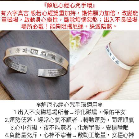
５．嚴禁一人註冊多個帳號或使用他人資訊註冊。若發現惡意使用之情形，
『解厄心經心咒手環』
恩沛科技股份有限公司將有權停止該用戶之使用額度並採取法律行動。
有六字真言 般若心經雙重加持，護佑願力加倍，改變能
量磁場，啟動身心靈性，斷除煩惱惡煞；出入不良磁場
場所必戴！能夠阻擋厄運，誅滅陰煞。
✾解厄心經心咒手環適用✾
1.出入不良磁場場所者→淨化磁場，保佑平安
2.運勢低落，經常心氣不順者→轉動運勢，開運順氣
3.心中有礙，夜不能寐者→化解罣礙，安穩睡眠
4.負能量充斥，心神不寧者→啟動正能量，安穩心神