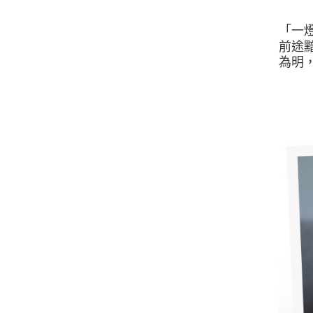
「一
前途
為明