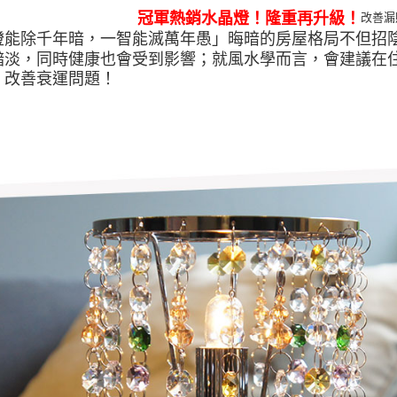
冠軍熱銷水晶燈！隆重再升級！
改善漏
燈能除千年暗，一智能滅萬年愚」晦暗的房屋格局不但招
黯淡，同時健康也會受到影響；就風水學而言，會建議在住
，改善衰運問題！