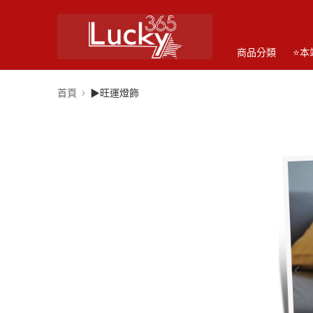
商品分類
⭐本
首頁
▶旺運燈飾