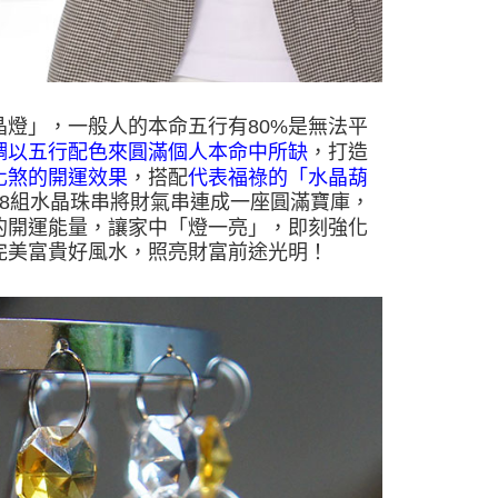
燈」，一般人的本命五行有80%是無法平
調以五行配色來圓滿個人本命中所缺
，打造
化煞的開運效果
，搭配
代表福祿的「水晶葫
18組水晶珠串將財氣串連成一座圓滿寶庫，
的開運能量，讓家中「燈一亮」，即刻強化
完美富貴好風水，照亮財富前途光明！