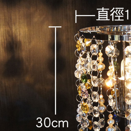
付客戶支
【注意事
１．透過由
交易，需
求債權轉
２．關於
https://aft
３．未成
「AFTE
任。
４．使用「
即時審查
結果請求
５．嚴禁
形，恩沛
動。