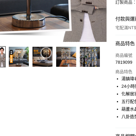
訂製商品：
付款與運
宅配滿NT$
付款方式
商品特色
信用卡一
商品編號
7819099
信用卡分
商品特色
3 期 
湯鎮瑋
6 期 
合作金
24小
華南商
12 期
化解居
合作金
上海商
華南商
五行配
合作金
LINE Pay
國泰世
上海商
葫蘆水
華南商
臺灣中
國泰世
Apple Pay
上海商
八卦造
匯豐（
臺灣中
國泰世
聯邦商
匯豐（
街口支付
臺灣中
元大商
聯邦商
匯豐（