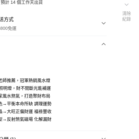
預計 14 個工作天出貨
清除
紀錄
送方式
800免運
次付款
期付款
0 利率 每期
NT$760
21家銀行
老師推薦，冠軍熱銷風水燈
0 利率 每期
NT$380
21家銀行
庫商業銀行
第一商業銀行
時照明燈，財不間斷光能補運
業銀行
彰化商業銀行
 0 利率 每期
NT$190
21家銀行
家風水煞氣，打造聚財布局
庫商業銀行
第一商業銀行
業儲蓄銀行
台北富邦商業銀行
業銀行
彰化商業銀行
色→平衡本命所缺 調理運勢
庫商業銀行
第一商業銀行
華商業銀行
兆豐國際商業銀行
業儲蓄銀行
台北富邦商業銀行
晶→大旺正偏財運 福祿豐收
業銀行
彰化商業銀行
小企業銀行
台中商業銀行
華商業銀行
兆豐國際商業銀行
業儲蓄銀行
台北富邦商業銀行
型→反射煞氣磁場 化解漏財
台灣）商業銀行
華泰商業銀行
小企業銀行
台中商業銀行
華商業銀行
兆豐國際商業銀行
業銀行
遠東國際商業銀行
台灣）商業銀行
華泰商業銀行
小企業銀行
台中商業銀行
業銀行
永豐商業銀行
業銀行
遠東國際商業銀行
台灣）商業銀行
華泰商業銀行