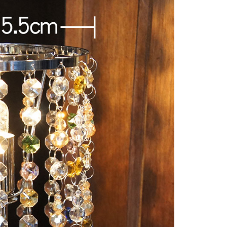
援中心」
https://netprotections.freshdesk.com/support/home
項】
恩沛科技股份有限公司提供之「AFTEE先享後付」服務完成之
依本服務之必要範圍內提供個人資料，並將交易相關給付款項請
讓予恩沛科技股份有限公司。
個人資料處理事宜，請瀏覽以下網址：
ee.tw/terms/#terms3
年的使用者請事先徵得法定代理人或監護人之同意方可使用
E先享後付」，若未經同意申辦者引起之損失，本公司不負相關責
AFTEE先享後付」時，將依據個別帳號之用戶狀況，依本公司
核予不同之上限額度；若仍有額度不足之情形，本公司將視審查
用戶進行身份認證。
一人註冊多個帳號或使用他人資訊註冊。若發現惡意使用之情
科技股份有限公司將有權停止該用戶之使用額度並採取法律行