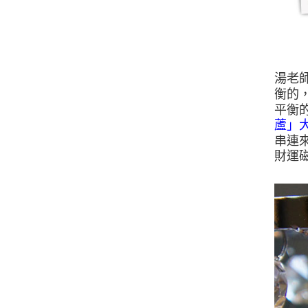
湯老
衡的
平衡
蘆」
串連
財運