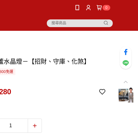
0
蘆水晶燈－【招財、守庫、化煞】
800免運
280