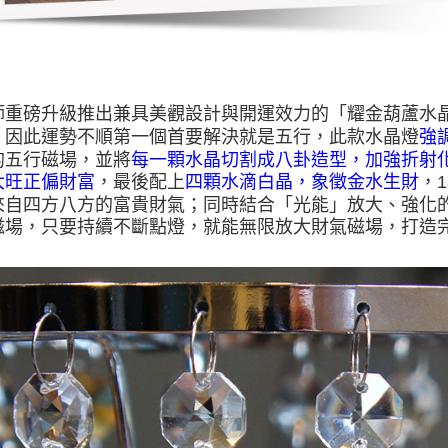
師重磅升級推出兼具美觀設計與開運效力的「耀金葫蘆水晶
，因此運勢不順第一個首要解決就是五行，此款水晶燈
強
的五行磁場，並將
每一顆水晶切割成八卦造型，加強折射
大旺正偏財富
，最後配上
四顆水滴白晶，象徵金水生財
，
來自四方八方的富貴財氣；同時結合「光能」放大、強化
磁場，只要持續不斷點燈，就能無限放大財氣磁場，打造