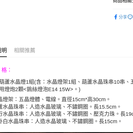
商品相關分
玉山商
悠遊付
元大商
聯邦商
台新國
玉山商
元大商
▶旺運燈
台灣樂
Google Pa
台新國
分享
玉山商
台灣樂
台新國
AFTEE先
台灣樂
相關說明
【關於「A
ATM付款
AFTEE
便利好安
說明
相關推薦
１．簡單
２．便利
運送方式
３．安心
格：
宅配
【「AFT
每筆NT$8
１．於結帳
葫蘆水晶燈
1組(含：
水晶燈架1組、
葫蘆水晶珠串10串、
付」結帳
用燈炮2顆<鎢絲燈泡E14 15W>。)
２．訂單
３．收到繳
水晶燈架：五晶燈體、電線。直徑15cm*高30cm。
／ATM／
葫蘆水晶珠串：人造水晶玻璃、不鏽鋼圈。長15.5cm。
※ 請注意
絡購買商品
五行水晶珠串：人造水晶玻璃、不鏽鋼圈、壓克力珠。長19
先享後付
八卦白水晶珠串：人造水晶玻璃、不鏽鋼圈。長15cm。
※ 交易是
是否繳費成