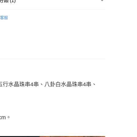
類 (1)
業銀行
星展（台灣）商業銀行
業銀行
永豐商業銀行
業銀行
遠東國際商業銀行
際商業銀行
中國信託商業銀行
業銀行
星展（台灣）商業銀行
業銀行
永豐商業銀行
飾
天信用卡公司
y
際商業銀行
中國信託商業銀行
客服
業銀行
星展（台灣）商業銀行
天信用卡公司
際商業銀行
中國信託商業銀行
享後付
天信用卡公司
FTEE先享後付」】
先享後付是「在收到商品之後才付款」的支付方式。 讓您購物簡單
心！
：不需註冊會員、不需綁卡、不需儲值。
：只要手機號碼，簡訊認證，即可結帳。
：先確認商品／服務後，再付款。
EE先享後付」結帳流程】
0，滿NT$800(含以上)免運費
方式選擇「AFTEE先享後付」後，將跳轉至「AFTEE先享後
五行水晶珠串4串、
八卦白水晶珠串4串、
頁面，進行簡訊認證並確認金額後，即可完成結帳。
成立數日內，您將收到繳費通知簡訊。
費通知簡訊後14天內，點擊此簡訊中的連結，可透過四大超商
網路銀行／等多元方式進行付款，方視為交易完成。
：結帳手續完成當下不需立刻繳費，但若您需要取消訂單，請聯
的店家。未經商家同意取消之訂單仍視為有效，需透過AFTEE
cm。
繳納相關費用。
否成功請以「AFTEE先享後付 」之結帳頁面顯示為準，若有關於
功／繳費後需取消欲退款等相關疑問，請聯繫「AFTEE先享後