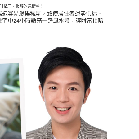
財格局、化解煞氣衝擊！
陰還容易聚集穢氣，致使居住者運勢低迷、
宅中24小時點亮一盞風水燈，讓財富化暗