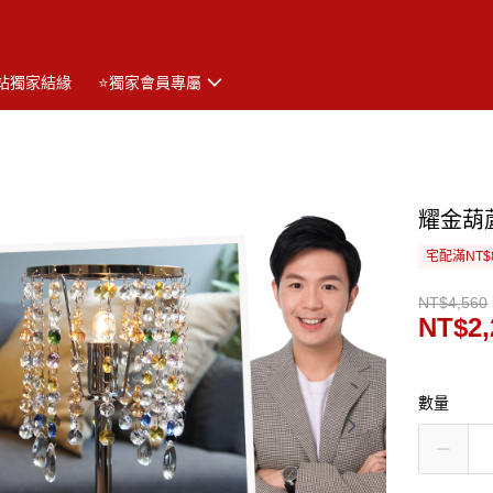
站獨家結緣
⭐獨家會員專屬
耀金葫
宅配滿NT$
NT$4,560
NT$2,
數量