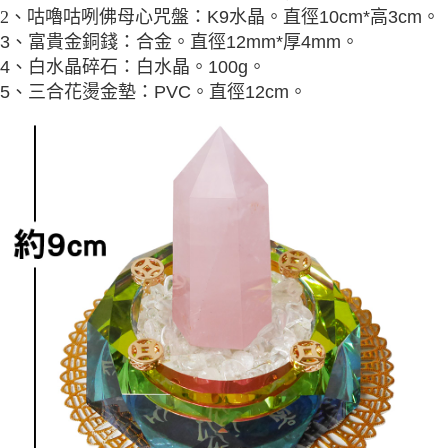
每筆NT$80，滿NT$800(含以上)免運費
【「AFTEE先享後付」結帳流程】
K9水晶。直徑10cm*高3cm。
2、咕嚕咕咧佛母心咒盤
：
１．於結帳方式選擇「AFTEE先享後付」後，將跳轉至「AFTEE先享後付」
合金。直徑12mm*厚4mm。
：
3、富貴金銅錢
結帳頁面，進行簡訊認證並確認金額後，即可完成結帳。
２．訂單成立數日內，您將收到繳費通知簡訊。
4、白水晶碎石：白水晶。100g。
３．收到繳費通知簡訊後14天內，點擊此簡訊中的連結，可透過四大超商／
5、三合花燙金墊：PVC。直徑12cm。
ATM／網路銀行／等多元方式進行付款，方視為交易完成。
※ 請注意：結帳手續完成當下不需立刻繳費，但若您需要取消訂單，請聯絡
購買商品的店家。未經商家同意取消之訂單仍視為有效，需透過AFTEE先享
後付繳納相關費用。
※ 交易是否成功請以「AFTEE先享後付 」之結帳頁面顯示為準，若有關於
是否繳費成功／繳費後需取消欲退款等相關疑問，請聯繫「AFTEE先享後付
客戶支援中心」
https://netprotections.freshdesk.com/support/home
【注意事項】
１．透過由恩沛科技股份有限公司提供之「AFTEE先享後付」服務完成之交
易，需依本服務之必要範圍內提供個人資料，並將交易相關給付款項請求債
權轉讓予恩沛科技股份有限公司。
２．關於個人資料處理事宜，請瀏覽以下網址：
https://aftee.tw/terms/#terms3
３．未成年的使用者請事先徵得法定代理人或監護人之同意方可使用
「AFTEE先享後付」，若未經同意申辦者引起之損失，本公司不負相關責
任。
４．使用「AFTEE先享後付」時，將依據個別帳號之用戶狀況，依本公司即
時審查核予不同之上限額度；若仍有額度不足之情形，本公司將視審查結果
請求用戶進行身份認證。