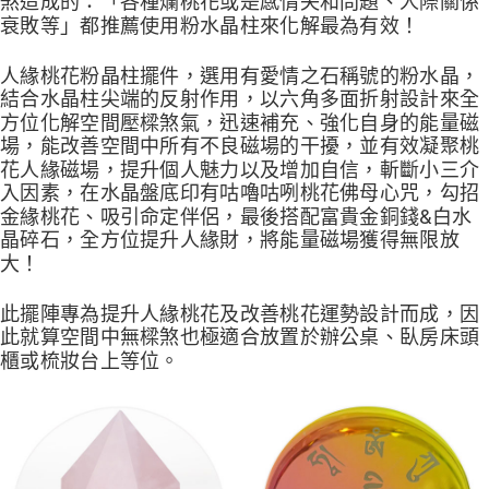
煞造成的：「各種爛桃花或是感情失和問題、人際關係
衰敗等」都推薦使用粉水晶柱來化解最為有效！
人緣桃花粉晶柱擺件，選用有愛情之石稱號的粉水晶，
結合水晶柱尖端的反射作用，以六角多面折射設計來全
方位化解空間壓樑煞氣，迅速補充、強化自身的能量磁
場，能改善空間中所有不良磁場的干擾，並有效凝聚桃
花人緣磁場，提升個人魅力以及增加自信，斬斷小三介
入因素，在水晶盤底印有咕嚕咕咧桃花佛母心咒，勾招
金緣桃花、吸引命定伴侶，最後搭配富貴金銅錢&白水
晶碎石，全方位提升人緣財，將能量磁場獲得無限放
大！
此擺陣專為提升人緣桃花及改善桃花運勢設計而成，因
此就算空間中無樑煞也極適合放置於辦公桌、臥房床頭
櫃或梳妝台上等位。