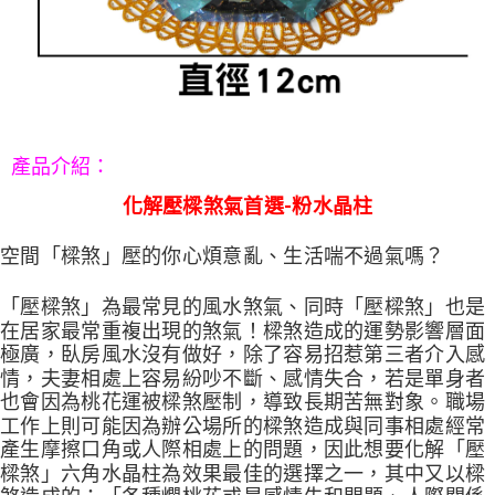
５．嚴禁一人註冊多個帳號或使用他人資訊註冊。若發現惡意使用之情形，
恩沛科技股份有限公司將有權停止該用戶之使用額度並採取法律行動。
：
產品介紹
化解壓樑煞氣首選-粉水晶柱
空間「樑煞」壓的你心煩意亂、生活喘不過氣嗎？
「壓樑煞」為最常見的風水煞氣、同時「壓樑煞」也是
在居家最常重複出現的煞氣！樑煞造成的運勢影響層面
極廣，臥房風水沒有做好，除了容易招惹第三者介入感
情，夫妻相處上容易紛吵不斷、感情失合，若是單身者
也會因為桃花運被樑煞壓制，導致長期苦無對象。職場
工作上則可能因為辦公場所的樑煞造成與同事相處經常
產生摩擦口角或人際相處上的問題，因此想要化解「壓
樑煞」六角水晶柱為效果最佳的選擇之一，其中又以樑