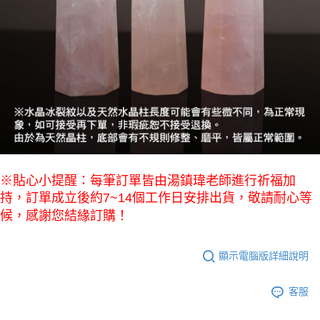
※貼心小提醒：每筆訂單皆由湯鎮瑋老師進行祈福加
持，訂單成立後約7~14個工作日安排出貨，敬請耐心等
候，感謝您結緣訂購！
顯示電腦版詳細說明
客服