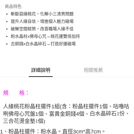
3 期 0 利率 每期
NT$460
21家銀行
商品特色
6 期 0 利率 每期
NT$230
21家銀行
合作金庫商業銀行
第一商業銀行
斬斷惡緣桃花，化解小三渣男問題
華南商業銀行
彰化商業銀行
12 期 0 利率 每期
NT$115
21家銀行
合作金庫商業銀行
第一商業銀行
提升人緣自信，增進個人魅力磁場
上海商業儲蓄銀行
台北富邦商業銀行
華南商業銀行
彰化商業銀行
合作金庫商業銀行
第一商業銀行
LINE Pay
國泰世華商業銀行
兆豐國際商業銀行
破解空間樑煞，改善職場人緣不佳
上海商業儲蓄銀行
台北富邦商業銀行
華南商業銀行
彰化商業銀行
臺灣中小企業銀行
台中商業銀行
粉水晶柱x佛母心咒→桃花運雙倍加持
國泰世華商業銀行
兆豐國際商業銀行
Apple Pay
上海商業儲蓄銀行
台北富邦商業銀行
匯豐（台灣）商業銀行
華泰商業銀行
臺灣中小企業銀行
台中商業銀行
古銅錢x白水晶碎石→打造好運磁場
國泰世華商業銀行
兆豐國際商業銀行
聯邦商業銀行
遠東國際商業銀行
匯豐（台灣）商業銀行
華泰商業銀行
街口支付
臺灣中小企業銀行
台中商業銀行
元大商業銀行
永豐商業銀行
聯邦商業銀行
遠東國際商業銀行
匯豐（台灣）商業銀行
華泰商業銀行
玉山商業銀行
星展（台灣）商業銀行
悠遊付
元大商業銀行
永豐商業銀行
聯邦商業銀行
遠東國際商業銀行
台新國際商業銀行
中國信託商業銀行
玉山商業銀行
星展（台灣）商業銀行
詳細說明
相關推薦
元大商業銀行
永豐商業銀行
台灣樂天信用卡公司
Google Pay
台新國際商業銀行
中國信託商業銀行
玉山商業銀行
星展（台灣）商業銀行
台灣樂天信用卡公司
台新國際商業銀行
中國信託商業銀行
AFTEE先享後付
台灣樂天信用卡公司
相關說明
規 格：
【關於「AFTEE先享後付」】
ATM付款
AFTEE先享後付是「在收到商品之後才付款」的支付方式。 讓您購物簡單
人緣桃花粉晶柱擺件
1組(含：
粉晶柱擺件1個
、咕嚕咕
便利好安心！
白水晶碎石1份、
咧佛母心咒盤1個、富貴金銅錢4個、
１．簡單：不需註冊會員、不需綁卡、不需儲值。
運送方式
２．便利：只要手機號碼，簡訊認證，即可結帳。
三合花燙金墊1個)
３．安心：先確認商品／服務後，再付款。
宅配
1、粉晶柱擺件：粉水晶。直徑3cm*高7cm。