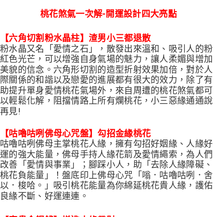
桃花煞氣一次解-開運設計四大亮點
【六角切割粉水晶柱】渣男小三都退散
粉水晶又名「愛情之石」，散發出來溫和、吸引人的粉
紅色光芒，可以增強自身氣場的魅力，讓人柔媚與增加
美貌的信念。六角形切割的造型折射效果加倍，對於人
際關係的和諧以及戀愛的進展都有很大的效力，除了有
助提升單身愛情桃花氣場外，來自周遭的桃花煞氣都可
以輕鬆化解，阻擋情路上所有爛桃花，小三惡緣通通說
再見!
【咕嚕咕咧佛母心咒盤】勾招金緣桃花
咕嚕咕咧佛母主掌桃花人緣，擁有勾招好姻緣、人緣好
運的強大能量，佛母手持人緣花箭及愛情繩索，為人們
改善「愛情與事業」；腳踩小人，助「去除人緣障礙、
桃花負能量」！盤底印上佛母心咒「嗡．咕嚕咕咧．舍
以．梭哈。」吸引桃花能量為你綿延桃花貴人緣，護佑
良緣不斷、好運連連。