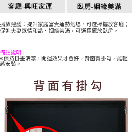
擺放建議：
提升家庭富貴運勢氣場，可選擇擺放客廳；
促進夫妻感情和諧、姻緣美滿，可選擇擺放臥房。
備註說明：
※保持掛畫清潔，開運效果才會好，背面有掛勾，能輕
鬆安裝。