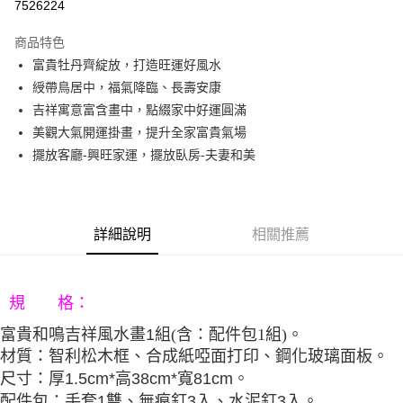
7526224
3 期 0 利率 每期
NT$1,326
21家銀行
商品特色
6 期 0 利率 每期
NT$663
21家銀行
合作金庫商業銀行
第一商業銀行
富貴牡丹齊綻放，打造旺運好風水
華南商業銀行
彰化商業銀行
12 期 0 利率 每期
NT$331
21家銀行
合作金庫商業銀行
第一商業銀行
綬帶鳥居中，福氣降臨、長壽安康
上海商業儲蓄銀行
台北富邦商業銀行
華南商業銀行
彰化商業銀行
合作金庫商業銀行
第一商業銀行
LINE Pay
國泰世華商業銀行
兆豐國際商業銀行
吉祥寓意富含畫中，點綴家中好運圓滿
上海商業儲蓄銀行
台北富邦商業銀行
華南商業銀行
彰化商業銀行
臺灣中小企業銀行
台中商業銀行
美觀大氣開運掛畫，提升全家富貴氣場
國泰世華商業銀行
兆豐國際商業銀行
Apple Pay
上海商業儲蓄銀行
台北富邦商業銀行
匯豐（台灣）商業銀行
華泰商業銀行
臺灣中小企業銀行
台中商業銀行
擺放客廳-興旺家運，擺放臥房-夫妻和美
國泰世華商業銀行
兆豐國際商業銀行
聯邦商業銀行
遠東國際商業銀行
匯豐（台灣）商業銀行
華泰商業銀行
街口支付
臺灣中小企業銀行
台中商業銀行
元大商業銀行
永豐商業銀行
聯邦商業銀行
遠東國際商業銀行
匯豐（台灣）商業銀行
華泰商業銀行
玉山商業銀行
星展（台灣）商業銀行
悠遊付
元大商業銀行
永豐商業銀行
聯邦商業銀行
遠東國際商業銀行
台新國際商業銀行
中國信託商業銀行
玉山商業銀行
星展（台灣）商業銀行
詳細說明
相關推薦
元大商業銀行
永豐商業銀行
台灣樂天信用卡公司
Google Pay
台新國際商業銀行
中國信託商業銀行
玉山商業銀行
星展（台灣）商業銀行
台灣樂天信用卡公司
台新國際商業銀行
中國信託商業銀行
AFTEE先享後付
台灣樂天信用卡公司
相關說明
規 格：
【關於「AFTEE先享後付」】
ATM付款
(
含：配件包1組)
。
富貴和鳴吉祥風水畫
1組
AFTEE先享後付是「在收到商品之後才付款」的支付方式。 讓您購物簡單
便利好安心！
材質：智利松木框、合成紙啞面打印、鋼化玻璃面板。
１．簡單：不需註冊會員、不需綁卡、不需儲值。
運送方式
尺寸：厚1.5cm*高38cm*寬81cm。
２．便利：只要手機號碼，簡訊認證，即可結帳。
配件包：手套1雙、無痕釘3入、水泥釘3入
。
３．安心：先確認商品／服務後，再付款。