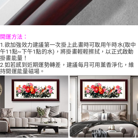
開運方法：
1.欲加強效力建議第一次掛上此畫時可取用午時水(取中
午11點~下午1點的水)，將掛畫輕輕擦拭，以正式啟動
掛畫能量！
2.如若感到近期運勢轉差，建議每月可用薰香淨化，維
持開運能量磁場。