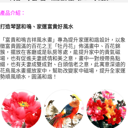
請求用戶進行身份認證。
５．嚴禁一人註冊多個帳號或使用他人資訊註冊。若發現惡意使用之情形，
：
產品介紹
恩沛科技股份有限公司將有權停止該用戶之使用額度並採取法律行動。
打造琴瑟和鳴、家運富貴好風水
「富貴和鳴吉祥風水畫」專為提升家運和諧設計，以象
徵富貴圓滿的百花之王「牡丹花」佈滿畫中、百花錦
簇，擺放在客廳或是臥房等處，能提升家中的貴氣磁
場，也有促進夫妻感情和美之意，畫中一對綬帶鳥點
綴，也有夫妻成雙成對、白頭偕老之意，此寓意深遠的
花鳥風水畫擺放家中，幫助改變家中磁場，提升全家運
勢順風順水，圓滿和諧！