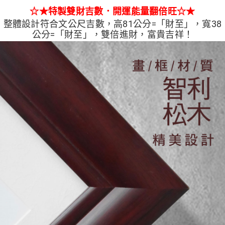
☆★特製雙財吉數．開運能量翻倍旺☆★
整體設計符合文公尺吉數，高81公分=「財至」，寬38
公分=「財至」，雙倍進財，富貴吉祥！