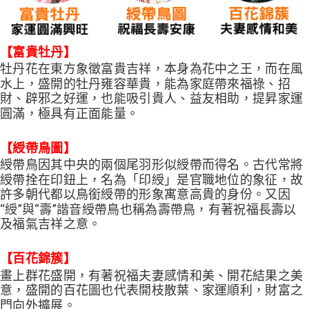
【富貴牡丹】
牡丹花在東方象徵富貴吉祥，本身為花中之王，而在風
水上，盛開的牡丹雍容華貴，能為家庭帶來福祿、招
財、辟邪之好運，也能吸引貴人、益友相助，提昇家運
圓滿，極具有正面能量。
【綬帶鳥圖】
綬帶鳥因其中央的兩個尾羽形似綬帶而得名。古代常將
綬帶拴在印鈕上，名為「印綬」是官職地位的象征，故
許多朝代都以鳥銜綬帶的形象寓意高貴的身份。又因
“綬”與“壽”諧音綬帶鳥也稱為壽帶鳥，有著祝福長壽以
及福氣吉祥之意。
【百花錦簇】
畫上群花盛開，有著祝福夫妻感情和美、開花結果之美
意，盛開的百花圖也代表開枝散葉、家運順利，財富之
門向外擴展。