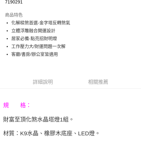
7190291
3 期 0 利率 每期
NT$460
21家銀行
商品特色
6 期 0 利率 每期
NT$230
21家銀行
合作金庫商業銀行
第一商業銀行
化解樑煞首選-金字塔反轉煞氣
華南商業銀行
彰化商業銀行
12 期 0 利率 每期
NT$115
21家銀行
合作金庫商業銀行
第一商業銀行
立體浮雕融合開運設計
上海商業儲蓄銀行
台北富邦商業銀行
華南商業銀行
彰化商業銀行
合作金庫商業銀行
第一商業銀行
LINE Pay
國泰世華商業銀行
兆豐國際商業銀行
居家必備-點亮招財明燈
上海商業儲蓄銀行
台北富邦商業銀行
華南商業銀行
彰化商業銀行
臺灣中小企業銀行
台中商業銀行
工作壓力大/財運問題一次解
國泰世華商業銀行
兆豐國際商業銀行
Apple Pay
上海商業儲蓄銀行
台北富邦商業銀行
匯豐（台灣）商業銀行
華泰商業銀行
臺灣中小企業銀行
台中商業銀行
客廳/書房/辦公室皆適用
國泰世華商業銀行
兆豐國際商業銀行
聯邦商業銀行
遠東國際商業銀行
匯豐（台灣）商業銀行
華泰商業銀行
街口支付
臺灣中小企業銀行
台中商業銀行
元大商業銀行
永豐商業銀行
聯邦商業銀行
遠東國際商業銀行
匯豐（台灣）商業銀行
華泰商業銀行
玉山商業銀行
星展（台灣）商業銀行
悠遊付
元大商業銀行
永豐商業銀行
聯邦商業銀行
遠東國際商業銀行
台新國際商業銀行
中國信託商業銀行
玉山商業銀行
星展（台灣）商業銀行
詳細說明
相關推薦
元大商業銀行
永豐商業銀行
台灣樂天信用卡公司
Google Pay
台新國際商業銀行
中國信託商業銀行
玉山商業銀行
星展（台灣）商業銀行
台灣樂天信用卡公司
台新國際商業銀行
中國信託商業銀行
AFTEE先享後付
台灣樂天信用卡公司
相關說明
規 格：
【關於「AFTEE先享後付」】
ATM付款
AFTEE先享後付是「在收到商品之後才付款」的支付方式。 讓您購物簡單
財富至頂化煞水晶塔燈1組。
便利好安心！
１．簡單：不需註冊會員、不需綁卡、不需儲值。
運送方式
材質：K9水晶、橡膠木底座、LED燈。
２．便利：只要手機號碼，簡訊認證，即可結帳。
３．安心：先確認商品／服務後，再付款。