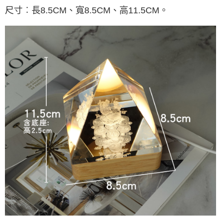
宅配
尺寸︰
長8.5CM、寬8.5CM、高11.5CM。
每筆NT$80，滿NT$800(含以上)免運費
【「AFTEE先享後付」結帳流程】
１．於結帳方式選擇「AFTEE先享後付」後，將跳轉至「AFTEE先享後付」
結帳頁面，進行簡訊認證並確認金額後，即可完成結帳。
２．訂單成立數日內，您將收到繳費通知簡訊。
３．收到繳費通知簡訊後14天內，點擊此簡訊中的連結，可透過四大超商／
ATM／網路銀行／等多元方式進行付款，方視為交易完成。
※ 請注意：結帳手續完成當下不需立刻繳費，但若您需要取消訂單，請聯絡
購買商品的店家。未經商家同意取消之訂單仍視為有效，需透過AFTEE先享
後付繳納相關費用。
※ 交易是否成功請以「AFTEE先享後付 」之結帳頁面顯示為準，若有關於
是否繳費成功／繳費後需取消欲退款等相關疑問，請聯繫「AFTEE先享後付
客戶支援中心」
https://netprotections.freshdesk.com/support/home
【注意事項】
１．透過由恩沛科技股份有限公司提供之「AFTEE先享後付」服務完成之交
易，需依本服務之必要範圍內提供個人資料，並將交易相關給付款項請求債
權轉讓予恩沛科技股份有限公司。
２．關於個人資料處理事宜，請瀏覽以下網址：
https://aftee.tw/terms/#terms3
３．未成年的使用者請事先徵得法定代理人或監護人之同意方可使用
「AFTEE先享後付」，若未經同意申辦者引起之損失，本公司不負相關責
任。
４．使用「AFTEE先享後付」時，將依據個別帳號之用戶狀況，依本公司即
時審查核予不同之上限額度；若仍有額度不足之情形，本公司將視審查結果