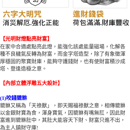
【光明財燈點亮財富】
在家中合適處點亮此燈，能強化該處能量磁場，化解各
種不良穢氣反轉為財富，而金字塔造型，除了有象徵渾
厚穩固的聚寶財庫，能夠守護錢財，也有使財富積沙成
塔、登逢造極之意。
【內部立體浮雕五大設計】
(1)咬錢貔貅
貔貅又稱為「天祿獸」，即天賜福祿獸之意，相傳貔貅
以金銀財寶為食，渾身寶氣，因貔貅有嘴無肛，因此財
富進到貔貅肚中，其肚大能容天下財、財富只進不出，
為主人鎮財守庫!