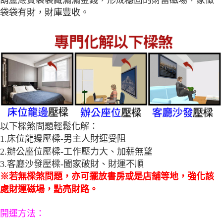
葫蘆底寶袋裝藏滿滿金錢，形成穩固的財富磁場，象徵
袋袋有財，財庫豐收。
以下樑煞問題輕鬆化解：
1.床位龍邊壓樑-男主人財運受阻
2.辦公座位壓樑-工作壓力大、加薪無望
3.客廳沙發壓樑-闔家破財、財運不順
※若無樑煞問題，亦可擺放書房或是店舖等地，強化該
處財運磁場，點亮財路。
開運方法：