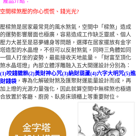
：
產品介紹
空間樑煞壓的你心慌慌、錢光光?
壓樑煞是居家最常見的風水煞氣，空間中「樑煞」造成
的運勢影響層面也極廣，容易造成工作缺乏靈感、個人
壓力大甚至是惡夢纏身等問題，選擇在居家擺放有金字
塔造型的水晶燈，不但可以反射煞氣，同時三角體如同
一個人打坐的姿勢，最能接收天地能量。「財富至頂化
煞水晶塔燈」內部立體浮雕融入五大開運設計分別為：
(1)咬錢貔貅(2)黃財神心咒(3)納財葫蘆(4)六字大明咒(5)進
，專為化解破財煞及匯聚財運能量設計而成，再
財錢袋
加上燈的光源力量強化，因此就算空間中無樑煞也極適
合放置於客廳、廚房、臥房床頭櫃上等重要財位。