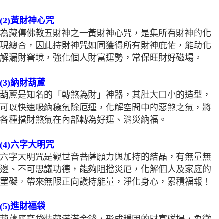
(2)黃財神心咒
為藏傳佛教五財神之一黃財神心咒，是集所有財神的化
現總合，因此持財神咒如同獲得所有財神庇佑，能助化
解漏財窘境，強化個人財富運勢，常保旺財好磁場。
(3)納財葫蘆
葫蘆是知名的「轉煞為財」神器，其肚大口小的造型，
可以快速吸納穢氣除厄運，化解空間中的惡煞之氣，將
各種擋財煞氣在內部轉為好運、消災納福。
(4)六字大明咒
六字大明咒是觀世音菩薩願力與加持的結晶，有無量無
邊、不可思議功德，能夠阻擋災厄，化解個人及家庭的
罣礙，帶來無限正向護持能量，淨化身心，累積福報！
(5)進財福袋