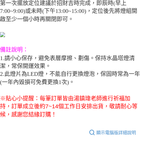
第一次擺放定位建議於招財吉時完成，即辰時(早上
7:00~9:00)或未時(下午13:00~15:00)，定位後先將燈組開
啟至少一個小時再關閉即可。
備註說明：
1.請小心保存，避免表層摩擦、劃傷。保持水晶塔燈清
潔，常保開運效果。
2.此燈片為LED燈，不能自行更換燈泡，保固時常為一年
(一年內毀損可免費更換1次)
。
※貼心小提醒：每筆訂單皆由湯鎮瑋老師進行祈福加
持，訂單成立後約7~14個工作日安排出貨，敬請耐心等
候，感謝您結緣訂購！
顯示電腦版詳細說明