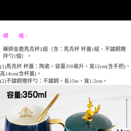
每筆NT$80，滿NT$800(含以上)免運費
【「AFTEE先享後付」結帳流程】
１．於結帳方式選擇「AFTEE先享後付」後，將跳轉至「AFTEE先享後付」
結帳頁面，進行簡訊認證並確認金額後，即可完成結帳。
２．訂單成立數日內，您將收到繳費通知簡訊。
３．收到繳費通知簡訊後14天內，點擊此簡訊中的連結，可透過四大超商／
ATM／網路銀行／等多元方式進行付款，方視為交易完成。
※ 請注意：結帳手續完成當下不需立刻繳費，但若您需要取消訂單，請聯絡
規 格：
購買商品的店家。未經商家同意取消之訂單仍視為有效，需透過AFTEE先享
後付繳納相關費用。
藥師金鹿馬克杯
1組（含：
馬克杯 杯蓋1組、
不鏽鋼攪
※ 交易是否成功請以「AFTEE先享後付 」之結帳頁面顯示為準，若有關於
是否繳費成功／繳費後需取消欲退款等相關疑問，請聯繫「AFTEE先享後付
拌勺1個）
。
客戶支援中心」
https://netprotections.freshdesk.com/support/home
(1)馬克杯 杯蓋：陶瓷。容量350毫升、寬12cm(含手把)、
【注意事項】
高14cm(含杯蓋)。
１．透過由恩沛科技股份有限公司提供之「AFTEE先享後付」服務完成之交
(2)不鏽鋼攪拌勺：不鏽鋼。長15m、寬1.5cm。
易，需依本服務之必要範圍內提供個人資料，並將交易相關給付款項請求債
權轉讓予恩沛科技股份有限公司。
２．關於個人資料處理事宜，請瀏覽以下網址：
https://aftee.tw/terms/#terms3
３．未成年的使用者請事先徵得法定代理人或監護人之同意方可使用
「AFTEE先享後付」，若未經同意申辦者引起之損失，本公司不負相關責
任。
４．使用「AFTEE先享後付」時，將依據個別帳號之用戶狀況，依本公司即
時審查核予不同之上限額度；若仍有額度不足之情形，本公司將視審查結果
請求用戶進行身份認證。