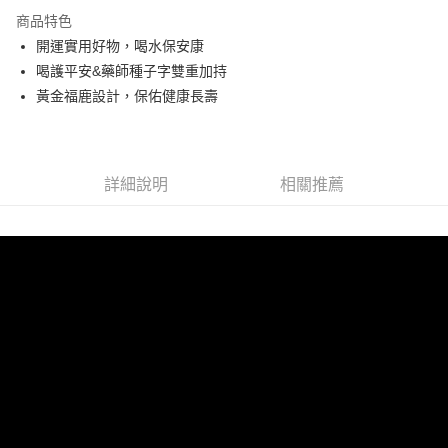
3 期 0 利率 每期
NT$263
21家銀行
商品特色
6 期 0 利率 每期
NT$131
21家銀行
合作金庫商業銀行
第一商業銀行
開運實用好物，喝水保安康
華南商業銀行
彰化商業銀行
12 期 0 利率 每期
NT$65
21家銀行
合作金庫商業銀行
第一商業銀行
喝護平安&藥師種子字雙重加持
上海商業儲蓄銀行
台北富邦商業銀行
華南商業銀行
彰化商業銀行
合作金庫商業銀行
第一商業銀行
LINE Pay
國泰世華商業銀行
兆豐國際商業銀行
黃金福鹿設計，保佑健康長壽
上海商業儲蓄銀行
台北富邦商業銀行
華南商業銀行
彰化商業銀行
臺灣中小企業銀行
台中商業銀行
國泰世華商業銀行
兆豐國際商業銀行
Apple Pay
上海商業儲蓄銀行
台北富邦商業銀行
匯豐（台灣）商業銀行
華泰商業銀行
臺灣中小企業銀行
台中商業銀行
國泰世華商業銀行
兆豐國際商業銀行
聯邦商業銀行
遠東國際商業銀行
匯豐（台灣）商業銀行
華泰商業銀行
街口支付
臺灣中小企業銀行
台中商業銀行
元大商業銀行
永豐商業銀行
詳細說明
相關推薦
聯邦商業銀行
遠東國際商業銀行
匯豐（台灣）商業銀行
華泰商業銀行
玉山商業銀行
星展（台灣）商業銀行
悠遊付
元大商業銀行
永豐商業銀行
聯邦商業銀行
遠東國際商業銀行
台新國際商業銀行
中國信託商業銀行
玉山商業銀行
星展（台灣）商業銀行
元大商業銀行
永豐商業銀行
台灣樂天信用卡公司
Google Pay
台新國際商業銀行
中國信託商業銀行
玉山商業銀行
星展（台灣）商業銀行
台灣樂天信用卡公司
台新國際商業銀行
中國信託商業銀行
AFTEE先享後付
台灣樂天信用卡公司
相關說明
【關於「AFTEE先享後付」】
ATM付款
AFTEE先享後付是「在收到商品之後才付款」的支付方式。 讓您購物簡單
便利好安心！
１．簡單：不需註冊會員、不需綁卡、不需儲值。
運送方式
２．便利：只要手機號碼，簡訊認證，即可結帳。
３．安心：先確認商品／服務後，再付款。
宅配