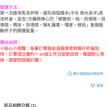
開運方法：
第一次啟用馬克杯時，請先用陰陽水(冷水 熱水各半)清
洗杯身，並念7次藥師佛心咒「嗲雅他‧嗡‧貝堪傑‧貝
堪傑‧瑪哈‧貝堪傑‧喇札薩摩‧嘎爹‧梭哈」象徵啟
動杯子的開運能量。
備註說明：
※貼心小提醒：每筆訂單皆由湯鎮瑋老師進行祈福加
持，訂單成立後約7~14個工作日安排出貨，敬請耐心等
候，感謝您結緣訂購！
顯示電腦版詳細說明
客服
商品相關分類 (2)