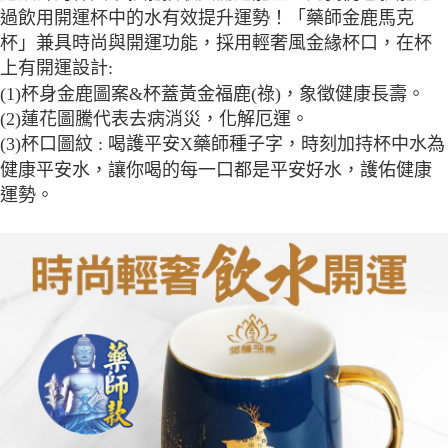
過飲用開運杯中的水有效提升運勢！「藥師金鹿馬克
杯」兼具時尚與開運功能，採用輕奢風金緣杯口，在杯
上有開運設計:
(1)杯身金鹿圖案&杯蓋黃金福鹿(祿)，象徵健康長壽
。
(2)蓮花圖騰代表去病消災，化解厄運
。
(3)杯口圖紋 : 喝護平安X藥師種子字，時刻加持杯中水為
健康平安水，讓你喝的每一口都是平安好水，護佑健康
運勢。