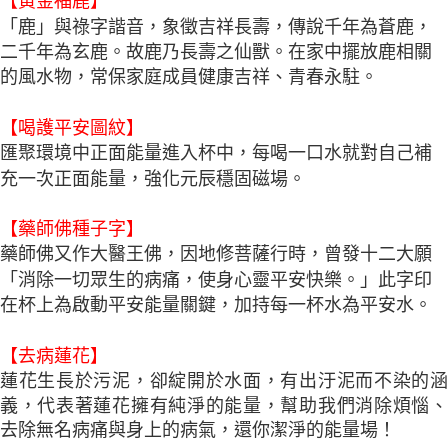
【黃金福鹿】
「鹿」與祿字諧音，象徵吉祥長壽，傳說千年為蒼鹿，
二千年為玄鹿。故鹿乃長壽之仙獸。在家中擺放鹿相關
的風水物，常保家庭成員健康吉祥、青春永駐。
【喝護平安圖紋】
匯聚環境中正面能量進入杯中，每喝一口水就對自己補
充一次正面能量，強化元辰穩固磁場。
【藥師佛種子字】
藥師佛又作大醫王佛，因地修菩薩行時，曾發十二大願
「消除一切眾生的病痛，使身心靈平安快樂。」此字印
在杯上為啟動平安能量關鍵，加持每一杯水為平安水。
【去病蓮花】
蓮花生長於污泥，卻綻開於水面，有出汙泥而不染的涵
義，代表著蓮花擁有純淨的能量，幫助
我們消除煩惱
去除無名病痛與身上的病氣，還你潔淨的能量場！