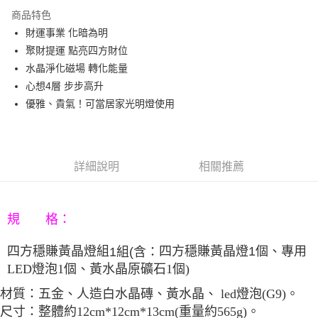
3 期 0 利率 每期
NT$560
21家銀行
商品特色
6 期 0 利率 每期
NT$280
21家銀行
合作金庫商業銀行
第一商業銀行
財運事業 化暗為明
華南商業銀行
彰化商業銀行
12 期 0 利率 每期
NT$140
21家銀行
合作金庫商業銀行
第一商業銀行
聚財提運 點亮四方財位
上海商業儲蓄銀行
台北富邦商業銀行
華南商業銀行
彰化商業銀行
合作金庫商業銀行
第一商業銀行
LINE Pay
國泰世華商業銀行
兆豐國際商業銀行
水晶淨化磁場 轉化能量
上海商業儲蓄銀行
台北富邦商業銀行
華南商業銀行
彰化商業銀行
臺灣中小企業銀行
台中商業銀行
心想4層 步步高升
國泰世華商業銀行
兆豐國際商業銀行
Apple Pay
上海商業儲蓄銀行
台北富邦商業銀行
匯豐（台灣）商業銀行
華泰商業銀行
臺灣中小企業銀行
台中商業銀行
優雅、貴氣！可當居家光明燈使用
國泰世華商業銀行
兆豐國際商業銀行
聯邦商業銀行
遠東國際商業銀行
匯豐（台灣）商業銀行
華泰商業銀行
街口支付
臺灣中小企業銀行
台中商業銀行
元大商業銀行
永豐商業銀行
聯邦商業銀行
遠東國際商業銀行
匯豐（台灣）商業銀行
華泰商業銀行
玉山商業銀行
星展（台灣）商業銀行
悠遊付
元大商業銀行
永豐商業銀行
聯邦商業銀行
遠東國際商業銀行
台新國際商業銀行
中國信託商業銀行
玉山商業銀行
星展（台灣）商業銀行
詳細說明
相關推薦
元大商業銀行
永豐商業銀行
台灣樂天信用卡公司
Google Pay
台新國際商業銀行
中國信託商業銀行
玉山商業銀行
星展（台灣）商業銀行
台灣樂天信用卡公司
台新國際商業銀行
中國信託商業銀行
AFTEE先享後付
台灣樂天信用卡公司
相關說明
規 格：
【關於「AFTEE先享後付」】
ATM付款
AFTEE先享後付是「在收到商品之後才付款」的支付方式。 讓您購物簡單
專用
四方穩賺黃晶燈1個、
四方穩賺黃晶燈組
1組(含：
便利好安心！
LED燈泡
1個、
黃水晶原礦石
1個)
１．簡單：不需註冊會員、不需綁卡、不需儲值。
運送方式
２．便利：只要手機號碼，簡訊認證，即可結帳。
材質：
五金、人造白水晶磚、
黃水晶、
led燈泡(G9)
。
３．安心：先確認商品／服務後，再付款。
宅配
尺寸：
cm*
12
cm*
13cm(
重量約565g)
。
整體約12