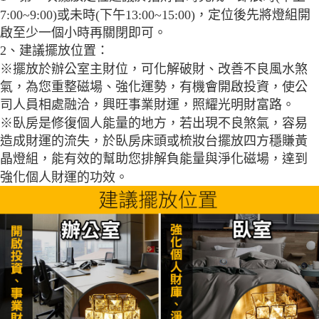
7:00~9:00)或未時(下午13:00~15:00)，定
位後先將燈組開
啟至少一個小時再關閉即可。
2、建議擺放位置：
※擺放於辦公室主財位，可化解破財、改善不良風水煞
氣，為您重整磁場、強化運勢，有機會開啟投資，使公
司人員相處融洽，興旺事業財運，照耀光明財富路。
※
臥房是修復個人能量的地方，若出現不良煞氣，容易
造成財運的流失，於臥房床頭或梳妝台擺放四方穩賺黃
晶燈組，能有效的幫助您排解負能量與淨化磁場，達到
強化個人財運的功效。