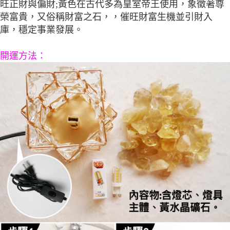
旺正財與偏財;黃色在古代多為皇室帝王使用，象徵著尊
榮富貴，又俗稱財富之石，，催旺財富生機並引財入
庫，穩定事業發展。
開運方法：