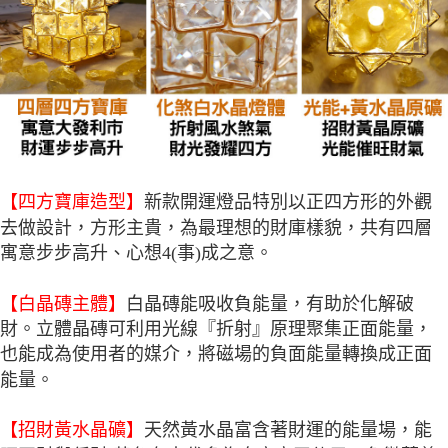
【四方寶庫造型】
新款開運燈品特別以正四方形的外觀
去做設計，方形主貴，為最理想的財庫樣貌，共有四層
寓意步步高升、心想4(事)成之意。
【白晶磚主體】
白晶磚能吸收負能量，有助於化解破
財。立體晶磚可利用光線『折射』原理聚集正面能量，
也能成為使用者的媒介，將磁場的負面能量轉換成正面
能量。
【招財黃水晶礦】
天然黃水晶富含著財運的能量場，能