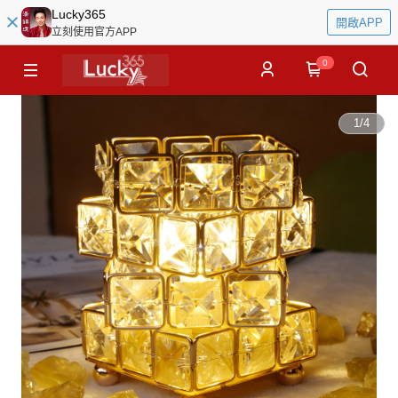
Lucky365
開啟APP
立刻使用官方APP
0
1
/
4