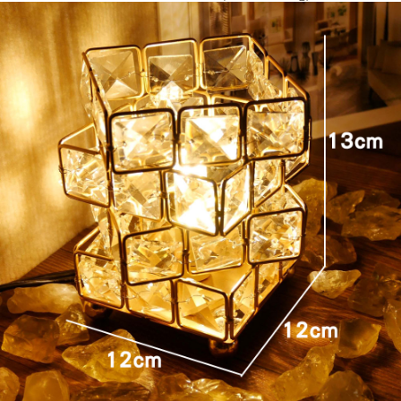
每筆NT$80，滿NT$800(含以上)免運費
【「AFTEE先享後付」結帳流程】
１．於結帳方式選擇「AFTEE先享後付」後，將跳轉至「AFTEE先享後付」
結帳頁面，進行簡訊認證並確認金額後，即可完成結帳。
２．訂單成立數日內，您將收到繳費通知簡訊。
３．收到繳費通知簡訊後14天內，點擊此簡訊中的連結，可透過四大超商／
ATM／網路銀行／等多元方式進行付款，方視為交易完成。
※ 請注意：結帳手續完成當下不需立刻繳費，但若您需要取消訂單，請聯絡
購買商品的店家。未經商家同意取消之訂單仍視為有效，需透過AFTEE先享
後付繳納相關費用。
※ 交易是否成功請以「AFTEE先享後付 」之結帳頁面顯示為準，若有關於
是否繳費成功／繳費後需取消欲退款等相關疑問，請聯繫「AFTEE先享後付
客戶支援中心」
https://netprotections.freshdesk.com/support/home
【注意事項】
１．透過由恩沛科技股份有限公司提供之「AFTEE先享後付」服務完成之交
易，需依本服務之必要範圍內提供個人資料，並將交易相關給付款項請求債
權轉讓予恩沛科技股份有限公司。
２．關於個人資料處理事宜，請瀏覽以下網址：
https://aftee.tw/terms/#terms3
３．未成年的使用者請事先徵得法定代理人或監護人之同意方可使用
「AFTEE先享後付」，若未經同意申辦者引起之損失，本公司不負相關責
任。
４．使用「AFTEE先享後付」時，將依據個別帳號之用戶狀況，依本公司即
時審查核予不同之上限額度；若仍有額度不足之情形，本公司將視審查結果
請求用戶進行身份認證。