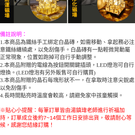
備註說明：
1.本商品為鐵絲手工綁定白晶磚，如需移動、拿起務必注
意鐵絲纏繞處，以免刮傷手。白晶磚有一點輕微晃動屬
正常現象，位置如跑掉可自行手動調整。
2.本商品附贈的電線為按鈕開關鍵插頭，LED燈泡可自行
燈換。(LED燈泡有另外販售可自行購買)
3.本商品附贈的晶石每塊形狀不一，在拿取時注意尖銳處
以免刮傷手。
4.長時間點亮時溫度會較高，請避免家中孩童觸摸。
※貼心小提醒：每筆訂單皆由湯鎮瑋老師進行祈福加
持，訂單成立後約7~14個工作日安排出貨，敬請耐心等
候，感謝您結緣訂購！