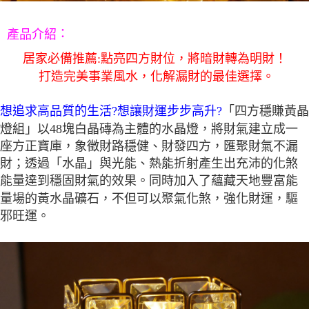
５．嚴禁一人註冊多個帳號或使用他人資訊註冊。若發現惡意使用之情形，
恩沛科技股份有限公司將有權停止該用戶之使用額度並採取法律行動。
：
產品介紹
居家必備推薦:點亮四方財位，將暗財轉為明財！
打造完美事業風水，化解漏財的最佳選擇。
想追求高品質的生活?想讓財運步步高升?
「四方穩賺黃晶
燈組」以48塊白晶磚為主體的水晶燈，將財氣建立成一
座方正寶庫，象徵財路穩健、財發四方，匯聚財氣不漏
財；
透過「水晶」與光能、熱能折射產生出充沛的化煞
能量
達到穩固財氣的效果
。
同時加入了蘊藏天地豐富能
量場的黃水晶礦石，不但可以聚氣化煞，強化財運，驅
邪旺運。