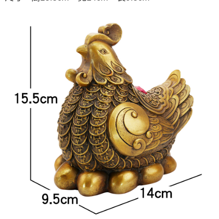
每筆NT$80，滿NT$800(含以上)免運費
【「AFTEE先享後付」結帳流程】
１．於結帳方式選擇「AFTEE先享後付」後，將跳轉至「AFTEE先享後付」
結帳頁面，進行簡訊認證並確認金額後，即可完成結帳。
２．訂單成立數日內，您將收到繳費通知簡訊。
３．收到繳費通知簡訊後14天內，點擊此簡訊中的連結，可透過四大超商／
ATM／網路銀行／等多元方式進行付款，方視為交易完成。
※ 請注意：結帳手續完成當下不需立刻繳費，但若您需要取消訂單，請聯絡
購買商品的店家。未經商家同意取消之訂單仍視為有效，需透過AFTEE先享
後付繳納相關費用。
※ 交易是否成功請以「AFTEE先享後付 」之結帳頁面顯示為準，若有關於
是否繳費成功／繳費後需取消欲退款等相關疑問，請聯繫「AFTEE先享後付
客戶支援中心」
https://netprotections.freshdesk.com/support/home
【注意事項】
１．透過由恩沛科技股份有限公司提供之「AFTEE先享後付」服務完成之交
易，需依本服務之必要範圍內提供個人資料，並將交易相關給付款項請求債
權轉讓予恩沛科技股份有限公司。
２．關於個人資料處理事宜，請瀏覽以下網址：
https://aftee.tw/terms/#terms3
３．未成年的使用者請事先徵得法定代理人或監護人之同意方可使用
「AFTEE先享後付」，若未經同意申辦者引起之損失，本公司不負相關責
任。
４．使用「AFTEE先享後付」時，將依據個別帳號之用戶狀況，依本公司即
時審查核予不同之上限額度；若仍有額度不足之情形，本公司將視審查結果
請求用戶進行身份認證。