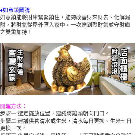
♦如意鎖圖騰
如意鎖能將財庫緊緊鎖住，能夠改善財來財去、化解漏
財，將財氣從屋外匯入家中，一次達到聚財氣並守財庫
之雙重加持！
開運方法：
步驟一:選定擺放位置，建議將雞頭朝向門口。
步驟二:建議供養清水或生米，清水每日更換、生米七日
更換一次。