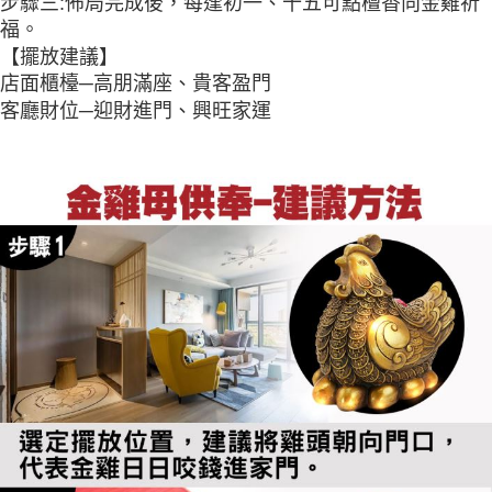
步驟三:佈局完成後，每逢初一、十五可點檀香向金雞祈
福。
【擺放建議】
店面櫃檯─高朋滿座、貴客盈門
客廳財位─迎財進門、興旺家運