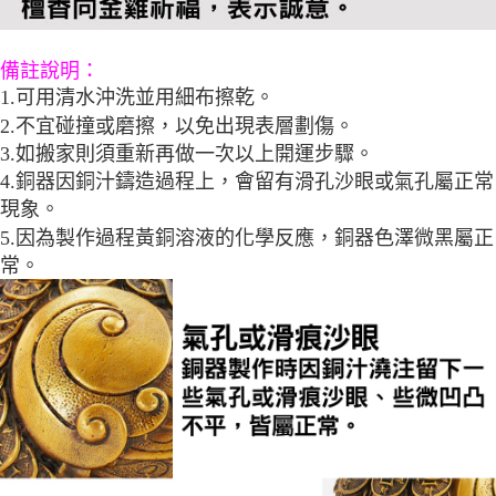
備註說明：
1.可用清水沖洗並用細布擦乾。
2.不宜碰撞或磨擦，以免出現表層劃傷。
3.如搬家則須重新再做一次以上開運步驟。
4.銅器因銅汁鑄造過程上，會留有滑孔沙眼或氣孔屬正常
現象。
5.因為製作過程黃銅溶液的化學反應，銅器色澤微黑屬正
常。