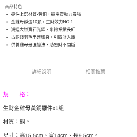
3 期 0 利率 每期
NT$860
21家銀行
商品特色
6 期 0 利率 每期
NT$430
21家銀行
合作金庫商業銀行
第一商業銀行
擺件上選材質-黃銅，磁場靈動力最強
華南商業銀行
彰化商業銀行
12 期 0 利率 每期
NT$215
21家銀行
合作金庫商業銀行
第一商業銀行
金雞母孵蛋10顆，生財效力NO.1
上海商業儲蓄銀行
台北富邦商業銀行
華南商業銀行
彰化商業銀行
合作金庫商業銀行
第一商業銀行
LINE Pay
國泰世華商業銀行
兆豐國際商業銀行
鴻運大賺寶石光耀，象徵業績長紅
上海商業儲蓄銀行
台北富邦商業銀行
華南商業銀行
彰化商業銀行
臺灣中小企業銀行
台中商業銀行
古銅錢羽毛串連雞身，引四財入庫
國泰世華商業銀行
兆豐國際商業銀行
Apple Pay
上海商業儲蓄銀行
台北富邦商業銀行
匯豐（台灣）商業銀行
華泰商業銀行
臺灣中小企業銀行
台中商業銀行
供養雞母最強祕法，助您財不間斷
國泰世華商業銀行
兆豐國際商業銀行
聯邦商業銀行
遠東國際商業銀行
匯豐（台灣）商業銀行
華泰商業銀行
街口支付
臺灣中小企業銀行
台中商業銀行
元大商業銀行
永豐商業銀行
聯邦商業銀行
遠東國際商業銀行
匯豐（台灣）商業銀行
華泰商業銀行
玉山商業銀行
星展（台灣）商業銀行
悠遊付
元大商業銀行
永豐商業銀行
聯邦商業銀行
遠東國際商業銀行
台新國際商業銀行
中國信託商業銀行
玉山商業銀行
星展（台灣）商業銀行
詳細說明
相關推薦
元大商業銀行
永豐商業銀行
台灣樂天信用卡公司
Google Pay
台新國際商業銀行
中國信託商業銀行
玉山商業銀行
星展（台灣）商業銀行
台灣樂天信用卡公司
台新國際商業銀行
中國信託商業銀行
AFTEE先享後付
台灣樂天信用卡公司
相關說明
規 格：
【關於「AFTEE先享後付」】
ATM付款
AFTEE先享後付是「在收到商品之後才付款」的支付方式。 讓您購物簡單
生財金雞母黃銅擺件
x1組
便利好安心！
１．簡單：不需註冊會員、不需綁卡、不需儲值。
運送方式
材質：銅
。
２．便利：只要手機號碼，簡訊認證，即可結帳。
３．安心：先確認商品／服務後，再付款。
宅配
尺寸：高15.5cm、寬14cm、長9.5cm。