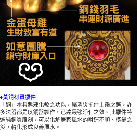
♦黃銅材質擺件
「銅」本具避邪化煞之功能，屬消災擺件上乘之選，許
多法器都是以銅器製作，已達最強淨化之效。此擺件特
選純銅質雕刻，可以化解居家風水的財運不順、橫禍之
災，轉化形成良善風水。