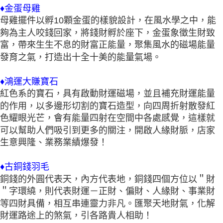
♦金蛋母雞
母雞擺件以孵10顆金蛋的樣貌設計，在風水學之中，能
夠為主人咬錢回家，將錢財孵於座下，金蛋象徵生財致
富，帶來生生不息的財富正能量，聚集風水的磁場能量
發育之氣，打造出十全十美的能量氣場。
♦鴻運大賺寶石
紅色系的寶石，具有啟動財運磁場，並且補充財運能量
的作用，以多邊形切割的寶石造型，向四周折射散發紅
色耀眼光芒，會有能量四射在空間中各處感覺，這樣就
可以幫助人們吸引到更多的關注，開啟人緣財脈，店家
生意興隆、業務業績爆發！
♦古銅錢羽毛
銅錢的外圓代表天，內方代表地，銅錢四個方位以＂財
＂字環繞，則代表財運－正財、偏財、人緣財、事業財
等四財具備，相互串連靈力非凡。匯聚天地財氣，化解
財運路途上的煞氣，引各路貴人相助！