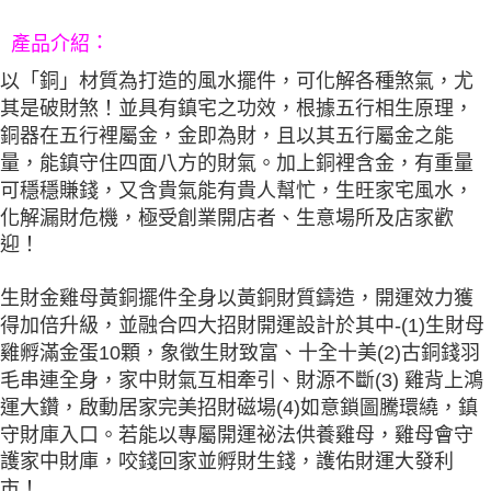
５．嚴禁一人註冊多個帳號或使用他人資訊註冊。若發現惡意使用之情形，
恩沛科技股份有限公司將有權停止該用戶之使用額度並採取法律行動。
：
產品介紹
以「銅」材質為打造的風水擺件，可化解各種煞氣，尤
其是破財煞！並具有鎮宅之功效，根據五行相生原理，
銅器在五行裡屬金，金即為財，且以其五行屬金之能
量，能鎮守住四面八方的財氣。加上銅裡含金，有重量
可穩穩賺錢，又含貴氣能有貴人幫忙，生旺家宅風水，
化解漏財危機，極受創業開店者、生意場所及店家歡
迎！
生財金雞母黃銅擺件全身以黃銅財質鑄造，開運效力獲
得加倍升級，並融合四大招財開運設計於其中-(1)生財母
雞孵滿金蛋10顆，象徵生財致富、十全十美(2)古銅錢羽
毛串連全身，家中財氣互相牽引、財源不斷(3) 雞背上鴻
運大鑽，啟動居家完美招財磁場(4)如意鎖圖騰環繞，鎮
守財庫入口。若能以專屬開運祕法供養雞母，雞母會守
護家中財庫，咬錢回家並孵財生錢，護佑財運大發利
市！