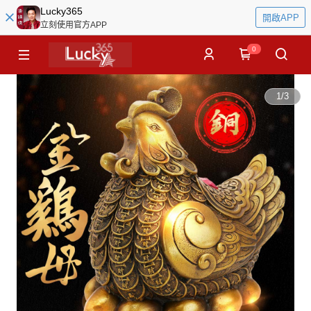
Lucky365
開啟APP
立刻使用官方APP
0
1
/
3