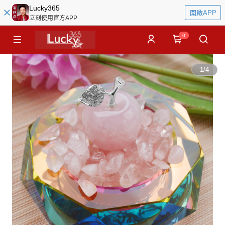
Lucky365
開啟APP
立刻使用官方APP
0
1
/
4