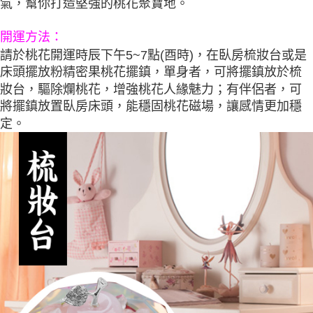
氣，幫你打造堅強的桃花聚寶地。
開運方法
：
請於桃花開運時辰下午5~7點(酉時)，在臥房梳妝台或是
床頭擺放粉精密果桃花擺鎮，單身者，可將擺鎮放於梳
妝台，驅除爛桃花，增強桃花人緣魅力；有伴侶者，可
將擺鎮放置臥房床頭，能穩固桃花磁場，讓感情更加穩
定。