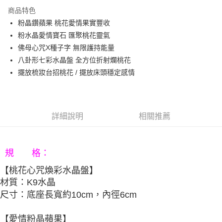
3 期 0 利率 每期
NT$560
21家銀行
商品特色
6 期 0 利率 每期
NT$280
21家銀行
合作金庫商業銀行
第一商業銀行
粉晶鑽蘋果 桃花愛情果實豐收
華南商業銀行
彰化商業銀行
12 期 0 利率 每期
NT$140
21家銀行
合作金庫商業銀行
第一商業銀行
粉水晶愛情寶石 匯聚桃花靈氣
上海商業儲蓄銀行
台北富邦商業銀行
華南商業銀行
彰化商業銀行
合作金庫商業銀行
第一商業銀行
LINE Pay
國泰世華商業銀行
兆豐國際商業銀行
佛母心咒X種子字 無限護持能量
上海商業儲蓄銀行
台北富邦商業銀行
華南商業銀行
彰化商業銀行
臺灣中小企業銀行
台中商業銀行
八卦形七彩水晶盤 全方位折射爛桃花
國泰世華商業銀行
兆豐國際商業銀行
Apple Pay
上海商業儲蓄銀行
台北富邦商業銀行
匯豐（台灣）商業銀行
華泰商業銀行
臺灣中小企業銀行
台中商業銀行
擺放梳妝台招桃花 / 擺放床頭穩定感情
國泰世華商業銀行
兆豐國際商業銀行
聯邦商業銀行
遠東國際商業銀行
匯豐（台灣）商業銀行
華泰商業銀行
街口支付
臺灣中小企業銀行
台中商業銀行
元大商業銀行
永豐商業銀行
聯邦商業銀行
遠東國際商業銀行
匯豐（台灣）商業銀行
華泰商業銀行
玉山商業銀行
星展（台灣）商業銀行
悠遊付
元大商業銀行
永豐商業銀行
聯邦商業銀行
遠東國際商業銀行
台新國際商業銀行
中國信託商業銀行
玉山商業銀行
星展（台灣）商業銀行
詳細說明
相關推薦
元大商業銀行
永豐商業銀行
台灣樂天信用卡公司
Google Pay
台新國際商業銀行
中國信託商業銀行
玉山商業銀行
星展（台灣）商業銀行
台灣樂天信用卡公司
台新國際商業銀行
中國信託商業銀行
AFTEE先享後付
台灣樂天信用卡公司
相關說明
規 格：
【關於「AFTEE先享後付」】
【桃花心咒煥彩水晶盤】
ATM付款
AFTEE先享後付是「在收到商品之後才付款」的支付方式。 讓您購物簡單
便利好安心！
材質：K9水晶
１．簡單：不需註冊會員、不需綁卡、不需儲值。
尺寸：底座長寬約10cm，內徑6cm
運送方式
２．便利：只要手機號碼，簡訊認證，即可結帳。
３．安心：先確認商品／服務後，再付款。
宅配
【愛情粉晶蘋果】