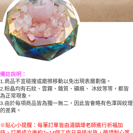
備註說明：
1.商品不宜碰撞或磨擦移動以免出現表層劃傷。
2.粉晶均有石紋、雲霧、雜質、礦痕、 冰紋等等，都皆
為正常現象。
3.由於每項商品皆為獨一無二，因此皆會略有色澤與紋理
的差異。
※貼心小提醒：每筆訂單皆由湯鎮瑋老師進行祈福加
持，訂單成立後約7~14個工作日安排出貨，敬請耐心等