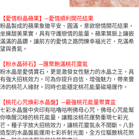
【愛情粉晶蘋果】─愛情順利開花結果
粉晶製成的蘋果象徵平安、圓滿，意欲戀情開花結果，
坐擁甜美果實，具有守護戀情的能量。蘋果葉脈上鑲嵌
滿滿的晶鑽，讓前方的愛情之路閃爍幸福光芒，充滿希
望與勇氣。
【粉水晶碎石】─匯聚飽滿桃花靈氣
粉水晶是愛情寶石，更是激發女性魅力的水晶之王，具
有強大招桃效力，可為你提升自信、增強魅力，帶來豐
沛的桃花人緣財，同時也能穩定桃花能量磁場運作。
【桃花心咒煥彩水晶盤】─最強桃花能量聚寶盆
七彩水晶盤中央印有咕嚕咕咧佛母心咒，佛母心咒能幫
你喚醒沉睡的桃花能量，讓黯淡桃花運勢重現七彩光
芒。種子字放大招桃效力，讓桃花靈氣永不間斷。八卦
造型的水晶盤能運用七彩折射光面，全方位驅散桃花煞