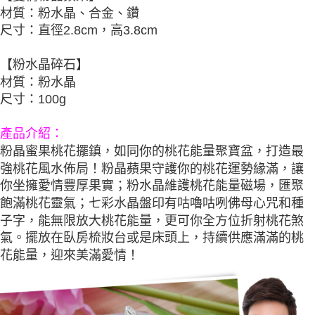
每筆NT$80，滿NT$800(含以上)免運費
【「AFTEE先享後付」結帳流程】
材質：粉水晶、合金、鑽
１．於結帳方式選擇「AFTEE先享後付」後，將跳轉至「AFTEE先享後付」
尺寸：直徑2.8cm，高3.8cm
結帳頁面，進行簡訊認證並確認金額後，即可完成結帳。
２．訂單成立數日內，您將收到繳費通知簡訊。
３．收到繳費通知簡訊後14天內，點擊此簡訊中的連結，可透過四大超商／
【粉水晶碎石】
ATM／網路銀行／等多元方式進行付款，方視為交易完成。
※ 請注意：結帳手續完成當下不需立刻繳費，但若您需要取消訂單，請聯絡
材質：粉水晶
購買商品的店家。未經商家同意取消之訂單仍視為有效，需透過AFTEE先享
尺寸：100g
後付繳納相關費用。
※ 交易是否成功請以「AFTEE先享後付 」之結帳頁面顯示為準，若有關於
是否繳費成功／繳費後需取消欲退款等相關疑問，請聯繫「AFTEE先享後付
產品介紹
：
客戶支援中心」
https://netprotections.freshdesk.com/support/home
粉晶蜜果桃花擺鎮，如同你的桃花能量聚寶盆，打造最
強桃花風水佈局！粉晶蘋果守護你的桃花運勢緣滿，讓
【注意事項】
１．透過由恩沛科技股份有限公司提供之「AFTEE先享後付」服務完成之交
你坐擁愛情豐厚果實；粉水晶維護桃花能量磁場，匯聚
易，需依本服務之必要範圍內提供個人資料，並將交易相關給付款項請求債
飽滿桃花靈氣；七彩水晶盤印有咕嚕咕咧佛母心咒和種
權轉讓予恩沛科技股份有限公司。
子字，能無限放大桃花能量，更可你全方位折射桃花煞
２．關於個人資料處理事宜，請瀏覽以下網址：
https://aftee.tw/terms/#terms3
氣。擺放在臥房梳妝台或是床頭上，持續供應滿滿的桃
３．未成年的使用者請事先徵得法定代理人或監護人之同意方可使用
花能量，迎來美滿愛情！
「AFTEE先享後付」，若未經同意申辦者引起之損失，本公司不負相關責
任。
４．使用「AFTEE先享後付」時，將依據個別帳號之用戶狀況，依本公司即
時審查核予不同之上限額度；若仍有額度不足之情形，本公司將視審查結果
請求用戶進行身份認證。