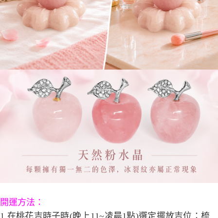
開運方法：
1.在桃花吉時子時(晚上11~凌晨1點)選定擺放吉位：梳