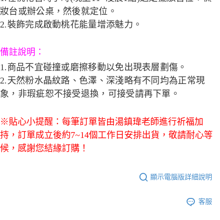
妝台或辦公桌，然後就定位。
2.
裝飾完成啟動桃花能量增添魅力。
備註說明：
1.商品不宜碰撞或磨擦移動以免出現表層劃傷。
2.
天然粉水晶紋路、色澤、深淺略有不同均為正常現
象，非瑕疵恕不接受退換，可接受請再下單。
※貼心小提醒：每筆訂單皆由湯鎮瑋老師進行祈福加
持，訂單成立後約7~14個工作日安排出貨，敬請耐心等
候，感謝您結緣訂購！
顯示電腦版詳細說明
客服