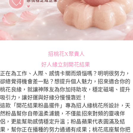
招桃花
X
聚貴人
好人緣立刻開花結果
正在為工作、人際、感情卡關而煩惱嗎？明明很努力，
卻總覺得機會差一點？想提升個人魅力，招來適合你的
桃花良緣，就讓神隊友為你加持助攻，穩定磁場、提升
吸引力，讓好運與好緣分慢慢靠近！
這款「開花結果粉晶擺件」專為招人緣桃花所設計，天
然粉晶幫你自帶溫柔濾鏡，不僅能招來對頻的靈魂伴
侶，更能幫助感情穩定升溫；粉晶蘋果代表圓滿及結
果，幫你正在播種的努力通通有成果；桃花底座幫你把