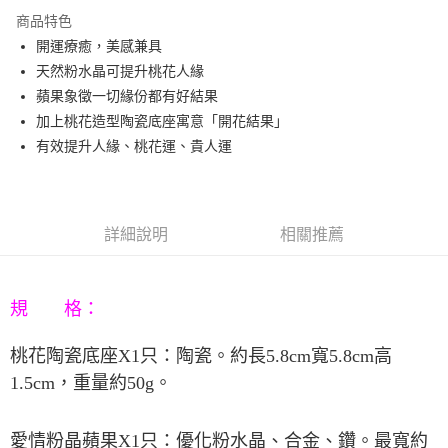
3 期 0 利率 每期
NT$330
21家銀行
商品特色
6 期 0 利率 每期
NT$165
21家銀行
合作金庫商業銀行
第一商業銀行
開運療癒，美感兼具
華南商業銀行
彰化商業銀行
12 期 0 利率 每期
NT$82
21家銀行
合作金庫商業銀行
第一商業銀行
天然粉水晶可提升桃花人緣
上海商業儲蓄銀行
台北富邦商業銀行
華南商業銀行
彰化商業銀行
合作金庫商業銀行
第一商業銀行
LINE Pay
國泰世華商業銀行
兆豐國際商業銀行
蘋果象徵一切緣份都有好結果
上海商業儲蓄銀行
台北富邦商業銀行
華南商業銀行
彰化商業銀行
臺灣中小企業銀行
台中商業銀行
加上桃花造型陶瓷底座寓意「開花結果」
國泰世華商業銀行
兆豐國際商業銀行
Apple Pay
上海商業儲蓄銀行
台北富邦商業銀行
匯豐（台灣）商業銀行
華泰商業銀行
臺灣中小企業銀行
台中商業銀行
有效提升人緣、桃花運、貴人運
國泰世華商業銀行
兆豐國際商業銀行
聯邦商業銀行
遠東國際商業銀行
匯豐（台灣）商業銀行
華泰商業銀行
街口支付
臺灣中小企業銀行
台中商業銀行
元大商業銀行
永豐商業銀行
聯邦商業銀行
遠東國際商業銀行
匯豐（台灣）商業銀行
華泰商業銀行
玉山商業銀行
星展（台灣）商業銀行
悠遊付
元大商業銀行
永豐商業銀行
聯邦商業銀行
遠東國際商業銀行
台新國際商業銀行
中國信託商業銀行
玉山商業銀行
星展（台灣）商業銀行
詳細說明
相關推薦
元大商業銀行
永豐商業銀行
台灣樂天信用卡公司
Google Pay
台新國際商業銀行
中國信託商業銀行
玉山商業銀行
星展（台灣）商業銀行
台灣樂天信用卡公司
台新國際商業銀行
中國信託商業銀行
AFTEE先享後付
台灣樂天信用卡公司
相關說明
規 格：
【關於「AFTEE先享後付」】
ATM付款
AFTEE先享後付是「在收到商品之後才付款」的支付方式。 讓您購物簡單
桃花陶瓷底座
X1
只：陶瓷。約長
5.8cm
寬
5.8cm
高
便利好安心！
1.5cm
，重量約
50g
。
１．簡單：不需註冊會員、不需綁卡、不需儲值。
運送方式
２．便利：只要手機號碼，簡訊認證，即可結帳。
３．安心：先確認商品／服務後，再付款。
宅配
愛情粉晶蘋果
X1
只：優化粉水晶、合金、鑽。最寬約