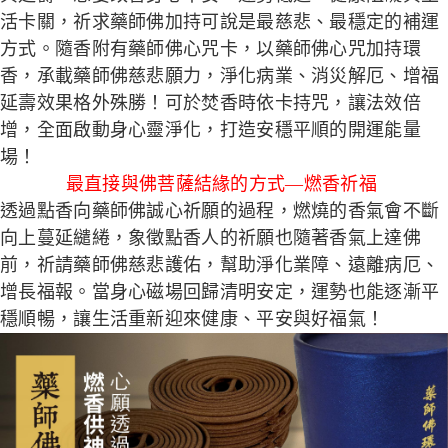
請求用戶進行身份認證。
活卡關，祈求藥師佛加持可說是最慈悲、最穩定的補運
５．嚴禁一人註冊多個帳號或使用他人資訊註冊。若發現惡意使用之情形，
方式。隨香附有藥師佛心咒卡，以藥師佛心咒加持環
恩沛科技股份有限公司將有權停止該用戶之使用額度並採取法律行動。
香，承載藥師佛慈悲願力，淨化病業、消災解厄、增福
延壽效果格外殊勝！可於焚香時依卡持咒，讓法效倍
增，全面啟動身心靈淨化，打造安穩平順的開運能量
場！
最直接與佛菩薩結緣的方式—燃香祈福
透過點香向藥師佛誠心祈願的過程，燃燒的香氣會不斷
向上蔓延繾綣，象徵點香人的祈願也隨著香氣上達佛
前，祈請藥師佛慈悲護佑，幫助淨化業障、遠離病厄、
增長福報。當身心磁場回歸清明安定，運勢也能逐漸平
穩順暢，讓生活重新迎來健康、平安與好福氣！