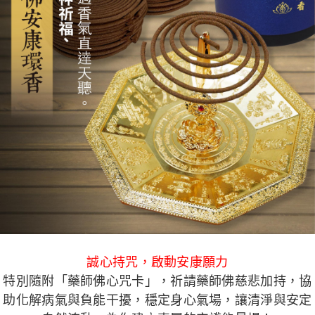
誠心持咒，啟動安康願力
特別隨附「藥師佛心咒卡」，祈請藥師佛慈悲加持，協
助化解病氣與負能干擾，穩定身心氣場，讓清淨與安定