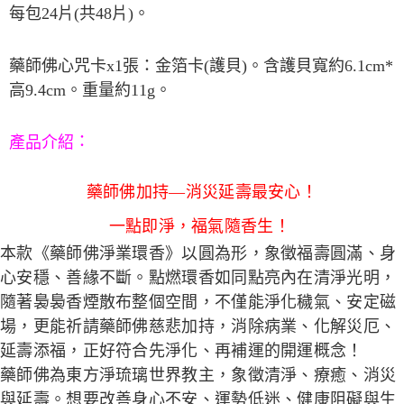
宅配
每包
24
片
(
共
48
片
)
。
每筆NT$80，滿NT$800(含以上)免運費
【「AFTEE先享後付」結帳流程】
１．於結帳方式選擇「AFTEE先享後付」後，將跳轉至「AFTEE先享後付」
結帳頁面，進行簡訊認證並確認金額後，即可完成結帳。
藥師佛心咒卡
x1
張：金箔卡
(
護貝
)
。含護貝寬約
6.1cm*
２．訂單成立數日內，您將收到繳費通知簡訊。
高
9.4cm
。重量約
11g
。
３．收到繳費通知簡訊後14天內，點擊此簡訊中的連結，可透過四大超商／
ATM／網路銀行／等多元方式進行付款，方視為交易完成。
※ 請注意：結帳手續完成當下不需立刻繳費，但若您需要取消訂單，請聯絡
產品介紹
：
購買商品的店家。未經商家同意取消之訂單仍視為有效，需透過AFTEE先享
後付繳納相關費用。
※ 交易是否成功請以「AFTEE先享後付 」之結帳頁面顯示為準，若有關於
藥師佛加持—消災延壽最安心！
是否繳費成功／繳費後需取消欲退款等相關疑問，請聯繫「AFTEE先享後付
客戶支援中心」
https://netprotections.freshdesk.com/support/home
一點即淨，福氣隨香生！
【注意事項】
本款《藥師佛淨業環香》以圓為形，象徵福壽圓滿、身
１．透過由恩沛科技股份有限公司提供之「AFTEE先享後付」服務完成之交
易，需依本服務之必要範圍內提供個人資料，並將交易相關給付款項請求債
心安穩、善緣不斷。點燃環香如同點亮內在清淨光明，
權轉讓予恩沛科技股份有限公司。
隨著裊裊香煙散布整個空間，不僅能淨化穢氣、安定磁
２．關於個人資料處理事宜，請瀏覽以下網址：
https://aftee.tw/terms/#terms3
場，更能祈請藥師佛慈悲加持，消除病業、化解災厄、
３．未成年的使用者請事先徵得法定代理人或監護人之同意方可使用
延壽添福，正好符合先淨化、再補運的開運概念！
「AFTEE先享後付」，若未經同意申辦者引起之損失，本公司不負相關責
任。
藥師佛為東方淨琉璃世界教主，象徵清淨、療癒、消災
４．使用「AFTEE先享後付」時，將依據個別帳號之用戶狀況，依本公司即
與延壽。想要改善身心不安、運勢低迷、健康阻礙與生
時審查核予不同之上限額度；若仍有額度不足之情形，本公司將視審查結果