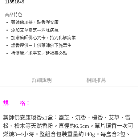
11851849
3 期 0 利率 每期
NT$296
21家銀行
商品特色
6 期 0 利率 每期
NT$148
21家銀行
合作金庫商業銀行
第一商業銀行
藥師佛加持，點香護安康
華南商業銀行
彰化商業銀行
12 期 0 利率 每期
NT$74
21家銀行
合作金庫商業銀行
第一商業銀行
添加艾草靈芝—消除病氣
上海商業儲蓄銀行
台北富邦商業銀行
華南商業銀行
彰化商業銀行
合作金庫商業銀行
第一商業銀行
LINE Pay
國泰世華商業銀行
兆豐國際商業銀行
加贈藥師佛心咒卡，持咒化解病業
上海商業儲蓄銀行
台北富邦商業銀行
華南商業銀行
彰化商業銀行
臺灣中小企業銀行
台中商業銀行
燃香煙供－上供藥師佛下施眾生
國泰世華商業銀行
兆豐國際商業銀行
Apple Pay
上海商業儲蓄銀行
台北富邦商業銀行
匯豐（台灣）商業銀行
華泰商業銀行
臺灣中小企業銀行
台中商業銀行
祈健康／求平安／延福壽必點
國泰世華商業銀行
兆豐國際商業銀行
聯邦商業銀行
遠東國際商業銀行
匯豐（台灣）商業銀行
華泰商業銀行
街口支付
臺灣中小企業銀行
台中商業銀行
元大商業銀行
永豐商業銀行
聯邦商業銀行
遠東國際商業銀行
匯豐（台灣）商業銀行
華泰商業銀行
玉山商業銀行
星展（台灣）商業銀行
悠遊付
元大商業銀行
永豐商業銀行
聯邦商業銀行
遠東國際商業銀行
台新國際商業銀行
中國信託商業銀行
玉山商業銀行
星展（台灣）商業銀行
詳細說明
相關推薦
元大商業銀行
永豐商業銀行
台灣樂天信用卡公司
Google Pay
台新國際商業銀行
中國信託商業銀行
玉山商業銀行
星展（台灣）商業銀行
台灣樂天信用卡公司
台新國際商業銀行
中國信託商業銀行
AFTEE先享後付
台灣樂天信用卡公司
相關說明
規 格：
【關於「AFTEE先享後付」】
ATM付款
AFTEE先享後付是「在收到商品之後才付款」的支付方式。 讓您購物簡單
藥師佛安康環香
x1
盒：靈芝、沉香、檀香、艾草、雪
便利好安心！
松、檜木等天然香粉。直徑約
6.5cm
。單片環香一次可
１．簡單：不需註冊會員、不需綁卡、不需儲值。
運送方式
２．便利：只要手機號碼，簡訊認證，即可結帳。
燃燒
3~4
小時。整組含包裝重量約
140g
。每盒含
2
包、
３．安心：先確認商品／服務後，再付款。