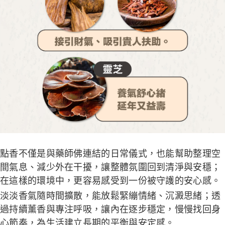
點香不僅是與藥師佛連結的日常儀式，也能幫助整理空
間氣息、減少外在干擾，讓整體氛圍回到清淨與安穩；
在這樣的環境中，更容易感受到一份被守護的安心感。
淡淡香氣隨時間擴散，能放鬆緊繃情緒、沉澱思緒；透
過持續薰香與專注呼吸，讓內在逐步穩定，慢慢找回身
心節奏，為生活建立長期的平衡與安定感。