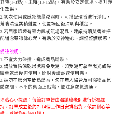
丑時(1-3點)、未時(13-15點)，有助於安定氣場、提升淨
化效果。
2.初次使用或感覺能量減弱時，可搭配環香進行淨化，
幫助清理累積雜氣，使氣場回復清明與穩定。
3.若居家環境有壓力感或氣場混亂，建議持續焚香並搭
配誦念藥師佛心咒，有助於安神穩心、調整整體狀態。
備註說明：
1.
不宜大力碰撞，造成香品斷裂。
2.
請放置陰涼乾燥處避免受潮，如受潮可拿至陽光處曝
曬至乾燥後再使用，開封後請盡速使用完。
3.
請勿在密閉空間點燃香，勿在無人監管及可燃物品氣
體空間、不平的桌面上點燃，並注意空氣流通。
※貼心小提醒：每筆訂單皆由湯鎮瑋老師進行祈福加
持，訂單成立後約7~14個工作日安排出貨，敬請耐心等
候，感謝您結緣訂購！