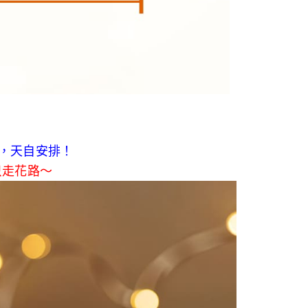
，天自安排！
只走花路～