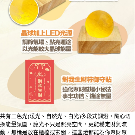
共有三色光
(
暖光、自然光、白光
)
多段式調燈，隨心切
換能量氛圍，讓光不只是照亮空間，更能穩定財氣流
動，無論是放在櫃檯或玄關，這盞燈都能為你聚財聚