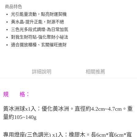
3 期 0 利率 每期
NT$360
21家銀行
商品特色
6 期 0 利率 每期
NT$180
21家銀行
合作金庫商業銀行
第一商業銀行
光引能量流動，點亮財運契機
華南商業銀行
彰化商業銀行
12 期 0 利率 每期
NT$90
21家銀行
合作金庫商業銀行
第一商業銀行
黃水晶-提升正能，財源不絕
上海商業儲蓄銀行
台北富邦商業銀行
華南商業銀行
彰化商業銀行
合作金庫商業銀行
第一商業銀行
LINE Pay
國泰世華商業銀行
兆豐國際商業銀行
三色光多段式調燈-為日常加氛
上海商業儲蓄銀行
台北富邦商業銀行
華南商業銀行
彰化商業銀行
臺灣中小企業銀行
台中商業銀行
對我生財符貼-強化聚財小祕法
國泰世華商業銀行
兆豐國際商業銀行
Apple Pay
上海商業儲蓄銀行
台北富邦商業銀行
匯豐（台灣）商業銀行
華泰商業銀行
臺灣中小企業銀行
台中商業銀行
適合擺放櫃檯、玄關催旺進財
國泰世華商業銀行
兆豐國際商業銀行
聯邦商業銀行
遠東國際商業銀行
匯豐（台灣）商業銀行
華泰商業銀行
街口支付
臺灣中小企業銀行
台中商業銀行
元大商業銀行
永豐商業銀行
聯邦商業銀行
遠東國際商業銀行
匯豐（台灣）商業銀行
華泰商業銀行
玉山商業銀行
星展（台灣）商業銀行
悠遊付
元大商業銀行
永豐商業銀行
聯邦商業銀行
遠東國際商業銀行
台新國際商業銀行
中國信託商業銀行
玉山商業銀行
星展（台灣）商業銀行
詳細說明
相關推薦
元大商業銀行
永豐商業銀行
台灣樂天信用卡公司
Google Pay
台新國際商業銀行
中國信託商業銀行
玉山商業銀行
星展（台灣）商業銀行
台灣樂天信用卡公司
台新國際商業銀行
中國信託商業銀行
AFTEE先享後付
台灣樂天信用卡公司
相關說明
規 格：
【關於「AFTEE先享後付」】
ATM付款
AFTEE先享後付是「在收到商品之後才付款」的支付方式。 讓您購物簡單
黃冰洲球
x1
入：優化黃冰洲。直徑約
4.2cm~4.7cm
。重
便利好安心！
量約
105~140g
１．簡單：不需註冊會員、不需綁卡、不需儲值。
運送方式
２．便利：只要手機號碼，簡訊認證，即可結帳。
３．安心：先確認商品／服務後，再付款。
宅配
專用燈座
(
三色調光
) x1
入：橡膠木。長
6cm*
寬
6cm*
寬