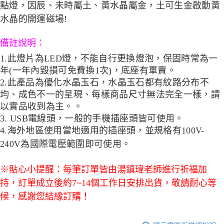
點燈，因辰、未時屬土、黃水晶屬金，土可生金啟動黃
水晶的開運磁場!
備註說明：
1.
此燈片為LED燈，不能自行更換燈泡，保固時常為一
年(一年內毀損可免費換1次)，底座有單賣。
2.
此產品為優化水晶玉石，水晶玉石都有紋路分布不
均、成色不一的呈現、每樣商品尺寸無法完全一樣，請
以實品收到為主。。
3. USB
電線頭，一般的手機插座頭皆可使用。
4.
海外地區使用當地適用的插座頭，並規格有100V-
240V為國際電壓範圍即可使用。
※貼心小提醒：每筆訂單皆由湯鎮瑋老師進行祈福加
持，訂單成立後約7~14個工作日安排出貨，敬請耐心等
候，感謝您結緣訂購！