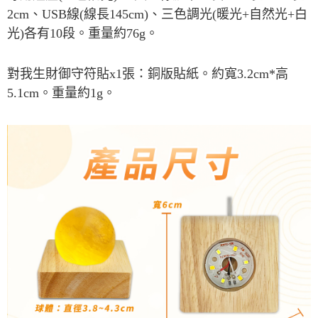
每筆NT$80，滿NT$800(含以上)免運費
【「AFTEE先享後付」結帳流程】
2cm
、
USB
線
(
線長
145cm)
、三色調光
(
暖光
+
自然光
+
白
１．於結帳方式選擇「AFTEE先享後付」後，將跳轉至「AFTEE先享後付」
結帳頁面，進行簡訊認證並確認金額後，即可完成結帳。
光
)
各有
10
段。重量約
76g
。
２．訂單成立數日內，您將收到繳費通知簡訊。
３．收到繳費通知簡訊後14天內，點擊此簡訊中的連結，可透過四大超商／
ATM／網路銀行／等多元方式進行付款，方視為交易完成。
對我生財御守符貼
x1
張：銅版貼紙。約寬
3.2cm*
高
※ 請注意：結帳手續完成當下不需立刻繳費，但若您需要取消訂單，請聯絡
5.1cm
。重量約
1g
。
購買商品的店家。未經商家同意取消之訂單仍視為有效，需透過AFTEE先享
後付繳納相關費用。
※ 交易是否成功請以「AFTEE先享後付 」之結帳頁面顯示為準，若有關於
是否繳費成功／繳費後需取消欲退款等相關疑問，請聯繫「AFTEE先享後付
客戶支援中心」
https://netprotections.freshdesk.com/support/home
【注意事項】
１．透過由恩沛科技股份有限公司提供之「AFTEE先享後付」服務完成之交
易，需依本服務之必要範圍內提供個人資料，並將交易相關給付款項請求債
權轉讓予恩沛科技股份有限公司。
２．關於個人資料處理事宜，請瀏覽以下網址：
https://aftee.tw/terms/#terms3
３．未成年的使用者請事先徵得法定代理人或監護人之同意方可使用
「AFTEE先享後付」，若未經同意申辦者引起之損失，本公司不負相關責
任。
４．使用「AFTEE先享後付」時，將依據個別帳號之用戶狀況，依本公司即
時審查核予不同之上限額度；若仍有額度不足之情形，本公司將視審查結果
請求用戶進行身份認證。