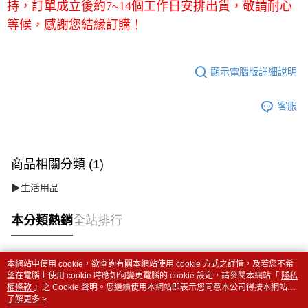
持，訂單成立後約7~14個工作日安排出貨，敬請耐心
等候，感謝您結緣訂購！
顯示電腦版詳細說明
客服
商品相關分類 (1)
▶生活用品
本分類熱銷
全站排行
本網站中使用 cookie，欲查詢有關本網站使用 cookie 方式之詳情，及若您不希
熱門標籤
望在電腦上使用 cookie 時應如何變更電腦的 cookie 設定，請參閱本網站「
隱私
權條款
」之 Cookie 聲明。您繼續使用本網站即表示您同意本公司得按本網站使
用條款之 Cookie 聲明使用 cookie。
了解更多 >