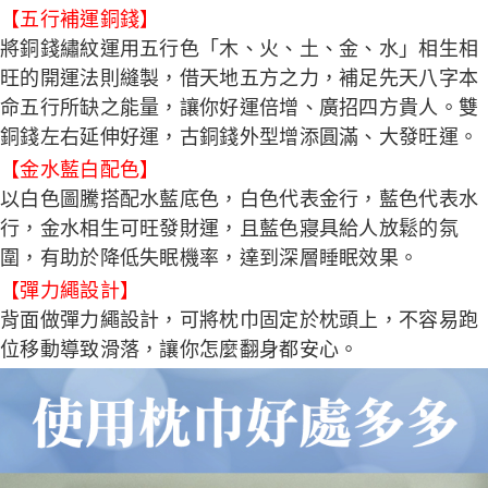
【五行補運銅錢】
將銅錢繡紋運用五行色「木、火、土、金、水」相生相
旺的開運法則縫製，借天地五方之力，補足先天八字本
命五行所缺之能量，讓你好運倍增、廣招四方貴人。雙
銅錢左右延伸好運，古銅錢外型增添圓滿、大發旺運。
【金水藍白配色】
以白色圖騰搭配水藍底色，白色代表金行，藍色代表水
行，金水相生可旺發財運，且藍色寢具給人放鬆的氛
圍，有助於降低失眠機率，達到深層睡眠效果。
【彈力繩設計】
背面做彈力繩設計，可將枕巾固定於枕頭上，不容易跑
位移動導致滑落，讓你怎麼翻身都安心。