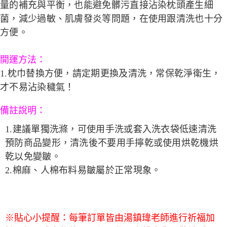
量的補充與平衡，也能避免髒污直接沾染枕頭產生細
菌，減少過敏、肌膚發炎等問題，在使用跟清洗也十分
方便。
開運方法
：
1.枕巾替換方便，請定期更換及清洗，常保乾淨衛生，
才不易沾染穢氣！
備註說明：
1.建議單獨洗滌，可使用手洗或套入洗衣袋低速清洗
預防商品變形，清洗後不要用手擰乾或使用烘乾機烘
乾以免變皺。
2.棉麻、人棉布料易皺屬於正常現象。
※貼心小提醒：每筆訂單皆由湯鎮瑋老師進行祈福加