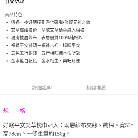
11306746
3 期 0 利率 每期
NT$426
21家銀行
商品特色
6 期 0 利率 每期
NT$213
21家銀行
合作金庫商業銀行
第一商業銀行
透過一夜好眠達到淨化磁場•修復元神之效
華南商業銀行
彰化商業銀行
12 期 0 利率 每期
NT$106
21家銀行
合作金庫商業銀行
第一商業銀行
艾草纖維技術－萃取艾草精華織入棉被
上海商業儲蓄銀行
台北富邦商業銀行
華南商業銀行
彰化商業銀行
合作金庫商業銀行
第一商業銀行
LINE Pay
國泰世華商業銀行
兆豐國際商業銀行
親膚雙層紗布—表層優質100%純棉紗
上海商業儲蓄銀行
台北富邦商業銀行
華南商業銀行
彰化商業銀行
臺灣中小企業銀行
台中商業銀行
福祿平安雙葫－福祿吉祥、睡睡平安
國泰世華商業銀行
兆豐國際商業銀行
Apple Pay
上海商業儲蓄銀行
台北富邦商業銀行
匯豐（台灣）商業銀行
華泰商業銀行
臺灣中小企業銀行
台中商業銀行
五色五行銅錢－五行相旺補本命所缺
國泰世華商業銀行
兆豐國際商業銀行
聯邦商業銀行
遠東國際商業銀行
匯豐（台灣）商業銀行
華泰商業銀行
街口支付
金水藍白配色－金水相生、興旺財運
臺灣中小企業銀行
台中商業銀行
元大商業銀行
永豐商業銀行
聯邦商業銀行
遠東國際商業銀行
匯豐（台灣）商業銀行
華泰商業銀行
玉山商業銀行
星展（台灣）商業銀行
悠遊付
元大商業銀行
永豐商業銀行
聯邦商業銀行
遠東國際商業銀行
台新國際商業銀行
中國信託商業銀行
玉山商業銀行
星展（台灣）商業銀行
元大商業銀行
永豐商業銀行
台灣樂天信用卡公司
Google Pay
台新國際商業銀行
中國信託商業銀行
玉山商業銀行
星展（台灣）商業銀行
詳細說明
相關推薦
台灣樂天信用卡公司
台新國際商業銀行
中國信託商業銀行
AFTEE先享後付
台灣樂天信用卡公司
相關說明
【關於「AFTEE先享後付」】
規 格：
ATM付款
AFTEE先享後付是「在收到商品之後才付款」的支付方式。 讓您購物簡單
便利好安心！
好眠平安艾草枕巾
x4
入：兩層紗布夾絲、純棉。寬
53*
１．簡單：不需註冊會員、不需綁卡、不需儲值。
運送方式
２．便利：只要手機號碼，簡訊認證，即可結帳。
高
78cm
。一條重量約
150g
。
３．安心：先確認商品／服務後，再付款。