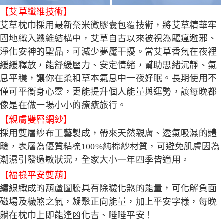
【艾草纖維技術】
艾草枕巾採用最新奈米微膠囊包覆技術，將艾草精華牢
固地織入纖維結構中，艾草自古以來被視為驅瘟避邪、
淨化安神的聖品，可減少夢魘干擾。當艾草香氣在夜裡
緩緩釋放，能舒緩壓力、安定情緒，幫助思緒沉靜、氣
息平穩，讓你在柔和草本氣息中一夜好眠。長期使用不
僅可平衡身心靈，更能提升個人能量與運勢，讓每晚都
像是在做一場小小的療癒旅行。
【親膚雙層網紗】
採用雙層紗布工藝製成，帶來天然親膚、透氣吸濕的體
驗，表層為優質精梳100%純棉紗材質，可避免肌膚因為
潮濕引發過敏狀況，全家大小一年四季皆適用。
【福祿平安雙葫】
繡線織成的葫蘆圖騰具有除穢化煞的能量，可化解負面
磁場及穢煞之氣，凝聚正向能量，加上平安字樣，每晚
躺在枕巾上即能逢凶化吉、睡睡平安！