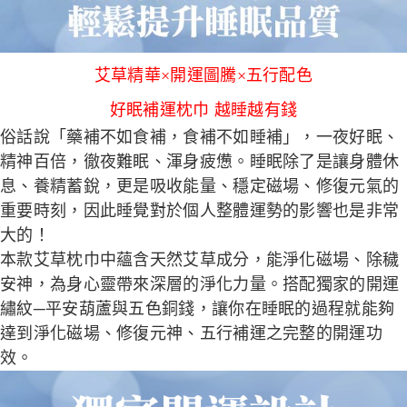
艾草精華×開運圖騰×五行配色
好眠補運枕巾
越睡越有錢
俗話說「藥補不如食補，食補不如睡補」，一夜好眠、
精神百倍，徹夜難眠、渾身疲憊。睡眠除了是讓身體休
息、養精蓄銳，更是吸收能量、穩定磁場、修復元氣的
重要時刻，因此睡覺對於個人整體運勢的影響也是非常
大的！
本款艾草枕巾中蘊含天然艾草成分，能淨化磁場、除穢
安神，為身心靈帶來深層的淨化力量。搭配獨家的開運
繡紋─平安葫蘆與五色銅錢，讓你在睡眠的過程就能夠
達到淨化磁場、修復元神、五行補運之完整的開運功
效。