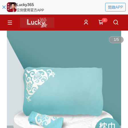
Lucky365
開啟APP
立刻使用官方APP
0
1
/
5