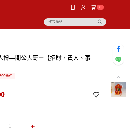
0
人撐—關公大哥－【招財、貴人、事
800免運
90