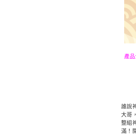
產品
誰說
大哥
整組
滿！