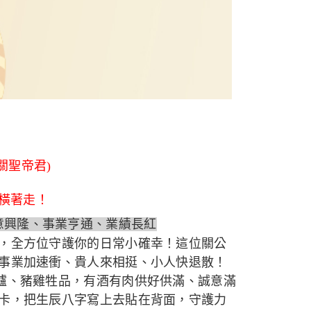
關聖帝君)
橫著走！
生意興隆、事業亨通、業績長紅
，全方位守護你的日常小確幸！這位關公
事業加速衝、貴人來相挺、小人快退散！
爐、豬雞牲品，有酒有肉供好供滿、誠意滿
卡，把生辰八字寫上去貼在背面，守護力