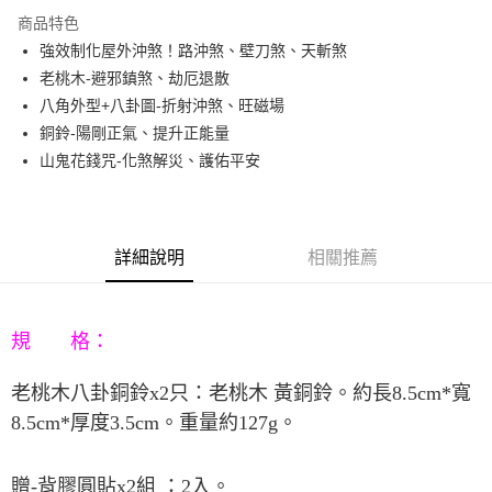
3 期 0 利率 每期
NT$660
21家銀行
商品特色
6 期 0 利率 每期
NT$330
21家銀行
合作金庫商業銀行
第一商業銀行
強效制化屋外沖煞！路沖煞、壁刀煞、天斬煞
華南商業銀行
彰化商業銀行
12 期 0 利率 每期
NT$165
21家銀行
合作金庫商業銀行
第一商業銀行
老桃木-避邪鎮煞、劫厄退散
上海商業儲蓄銀行
台北富邦商業銀行
華南商業銀行
彰化商業銀行
合作金庫商業銀行
第一商業銀行
LINE Pay
國泰世華商業銀行
兆豐國際商業銀行
八角外型+八卦圖-折射沖煞、旺磁場
上海商業儲蓄銀行
台北富邦商業銀行
華南商業銀行
彰化商業銀行
臺灣中小企業銀行
台中商業銀行
銅鈴-陽剛正氣、提升正能量
國泰世華商業銀行
兆豐國際商業銀行
Apple Pay
上海商業儲蓄銀行
台北富邦商業銀行
匯豐（台灣）商業銀行
華泰商業銀行
臺灣中小企業銀行
台中商業銀行
山鬼花錢咒-化煞解災、護佑平安
國泰世華商業銀行
兆豐國際商業銀行
聯邦商業銀行
遠東國際商業銀行
匯豐（台灣）商業銀行
華泰商業銀行
街口支付
臺灣中小企業銀行
台中商業銀行
元大商業銀行
永豐商業銀行
聯邦商業銀行
遠東國際商業銀行
匯豐（台灣）商業銀行
華泰商業銀行
玉山商業銀行
星展（台灣）商業銀行
悠遊付
元大商業銀行
永豐商業銀行
聯邦商業銀行
遠東國際商業銀行
台新國際商業銀行
中國信託商業銀行
玉山商業銀行
星展（台灣）商業銀行
詳細說明
相關推薦
元大商業銀行
永豐商業銀行
台灣樂天信用卡公司
Google Pay
台新國際商業銀行
中國信託商業銀行
玉山商業銀行
星展（台灣）商業銀行
台灣樂天信用卡公司
台新國際商業銀行
中國信託商業銀行
AFTEE先享後付
台灣樂天信用卡公司
相關說明
規 格：
【關於「AFTEE先享後付」】
ATM付款
AFTEE先享後付是「在收到商品之後才付款」的支付方式。 讓您購物簡單
老桃木八卦銅鈴
x2
只：老桃木
黃銅鈴。約長
8.5cm*
寬
便利好安心！
１．簡單：不需註冊會員、不需綁卡、不需儲值。
8.5cm*
厚度
3.5cm
。重量約
127g
。
運送方式
２．便利：只要手機號碼，簡訊認證，即可結帳。
３．安心：先確認商品／服務後，再付款。
宅配
贈
-
背膠圓貼
x2
組
：
2
入。