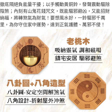
徹底隔絕負能量干擾；以手觸動黃銅鈴，發聲震動驅除
陰煞；內刻有山鬼花錢咒文，既能驅邪避凶，又能招財
納福，將轉煞氣為財氣！要想風水好，一鈴驅邪千萬
里，為你守住家中運勢，達到正氣護體、萬邪不侵！