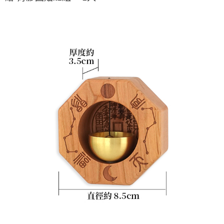
每筆NT$80，滿NT$800(含以上)免運費
【「AFTEE先享後付」結帳流程】
１．於結帳方式選擇「AFTEE先享後付」後，將跳轉至「AFTEE先享後付」
結帳頁面，進行簡訊認證並確認金額後，即可完成結帳。
２．訂單成立數日內，您將收到繳費通知簡訊。
３．收到繳費通知簡訊後14天內，點擊此簡訊中的連結，可透過四大超商／
ATM／網路銀行／等多元方式進行付款，方視為交易完成。
※ 請注意：結帳手續完成當下不需立刻繳費，但若您需要取消訂單，請聯絡
購買商品的店家。未經商家同意取消之訂單仍視為有效，需透過AFTEE先享
後付繳納相關費用。
※ 交易是否成功請以「AFTEE先享後付 」之結帳頁面顯示為準，若有關於
是否繳費成功／繳費後需取消欲退款等相關疑問，請聯繫「AFTEE先享後付
客戶支援中心」
https://netprotections.freshdesk.com/support/home
【注意事項】
１．透過由恩沛科技股份有限公司提供之「AFTEE先享後付」服務完成之交
易，需依本服務之必要範圍內提供個人資料，並將交易相關給付款項請求債
權轉讓予恩沛科技股份有限公司。
２．關於個人資料處理事宜，請瀏覽以下網址：
https://aftee.tw/terms/#terms3
３．未成年的使用者請事先徵得法定代理人或監護人之同意方可使用
「AFTEE先享後付」，若未經同意申辦者引起之損失，本公司不負相關責
任。
４．使用「AFTEE先享後付」時，將依據個別帳號之用戶狀況，依本公司即
時審查核予不同之上限額度；若仍有額度不足之情形，本公司將視審查結果
請求用戶進行身份認證。