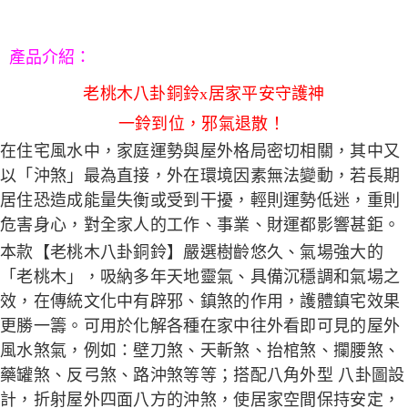
５．嚴禁一人註冊多個帳號或使用他人資訊註冊。若發現惡意使用之情形，
恩沛科技股份有限公司將有權停止該用戶之使用額度並採取法律行動。
產品介紹
：
老桃木八卦銅鈴x居家平安守護神
一鈴到位，邪氣退散！
在住宅風水中，家庭運勢與屋外格局密切相關，其中又
以「沖煞」最為直接，外在環境因素無法變動，若長期
居住恐造成能量失衡或受到干擾，輕則運勢低迷，重則
危害身心，對全家人的工作、事業、財運都影響甚鉅。
本款【老桃木八卦銅鈴】嚴選樹齡悠久、氣場強大的
「老桃木」，吸納多年天地靈氣、具備沉穩調和氣場之
效，在傳統文化中有辟邪、鎮煞的作用，護體鎮宅效果
更勝一籌。可用於化解各種在家中往外看即可見的屋外
風水煞氣，例如：壁刀煞、天斬煞、抬棺煞、攔腰煞、
藥罐煞、反弓煞、路沖煞等等；搭配八角外型 八卦圖設
計，折射屋外四面八方的沖煞，使居家空間保持安定，