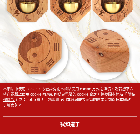
本網站中使用 cookie，欲查詢有關本網站使用 cookie 方式之詳情，及若您不希
望在電腦上使用 cookie 時應如何變更電腦的 cookie 設定，請參閱本網站「
隱私
權條款
」之 Cookie 聲明。您繼續使用本網站即表示您同意本公司得按本網站使
用條款之 Cookie 聲明使用 cookie。
了解更多 >
開運方法：
我知道了
1. 第一次啟用建議取午時水(上午11點~下午13點接的自
來水)擦拭門鈴，能以午時陽氣提升門鈴化煞鈴動力。