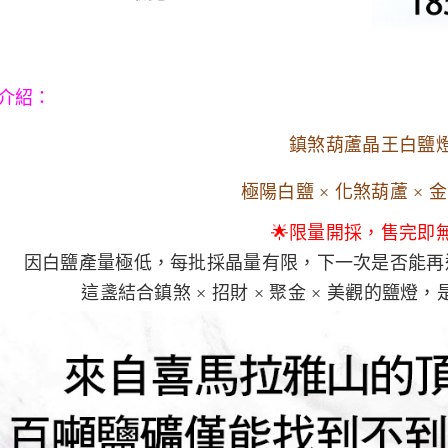
介紹
：
鎮煞葫蘆晶王白鹽
極陽白鹽 × 化煞葫蘆 × 
🌟限量開採，售完即
因白鹽產量極低，每批採晶量有限，下一次是否能再
這盞結合鎮煞 × 招財 × 聚金 × 美觀的鹽