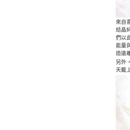
來自
結晶
們以
能量
造遠
另外
天戴