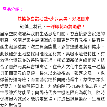
請求用戶進行身份認證。
５．嚴禁一人註冊多個帳號或使用他人資訊註冊。若發現惡意使用之情形，
產品介紹
：
恩沛科技股份有限公司將有權停止該用戶之使用額度並採取法律行動。
扶搖報喜鵲地墊x步步高昇、好運自來
硅藻土材質，
一踩即乾晦氣退散！
居家空間磁場與我們生活息息相關，會直接影響家運的
興衰，浴廁是家中最潮濕的空間更是不容忽視，最容易
產生潮濕穢氣、滋生負面能量，影響整體運勢和健康。
此款硅藻土地墊採用硅藻泥材質，具吸水速乾特性，有
效淨化濕氣並改善陰晦氣場，樣式清新帶有綠植感，結
合了自然元素與吉祥寓意，在華人文化中喜鵲是一種極
具正面寓意的鳥類，長久以來被視為「報喜之鳥」，象
徵著好運降臨；而喜鵲跳躍於向陽花叢中，象徵事業步
步高升，業績蒸蒸日上；九朵向陽花-九為極陽之數，是
惟最強招財能量；向陽花代表生機無限充滿朝氣，隨時
保持屋內乾燥才能穩定氣場，打造出綠意盎然、生氣蓬
勃的財氣屋！