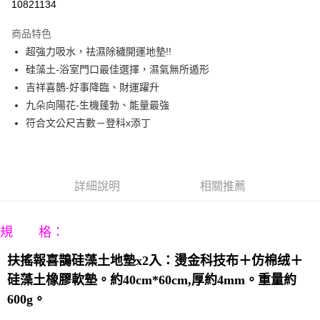
10821134
3 期 0 利率 每期
NT$393
21家銀行
商品特色
6 期 0 利率 每期
NT$196
21家銀行
合作金庫商業銀行
第一商業銀行
超強力吸水，祛濕除穢開運地墊!!
華南商業銀行
彰化商業銀行
12 期 0 利率 每期
NT$98
21家銀行
合作金庫商業銀行
第一商業銀行
硅藻土-浴室門口最佳選擇，濕氣無所遁形
上海商業儲蓄銀行
台北富邦商業銀行
華南商業銀行
彰化商業銀行
合作金庫商業銀行
第一商業銀行
LINE Pay
國泰世華商業銀行
兆豐國際商業銀行
吉祥喜鵲-好事降臨、財運躍升
上海商業儲蓄銀行
台北富邦商業銀行
華南商業銀行
彰化商業銀行
臺灣中小企業銀行
台中商業銀行
九朵向陽花-生機蓬勃、能量最強
國泰世華商業銀行
兆豐國際商業銀行
Apple Pay
上海商業儲蓄銀行
台北富邦商業銀行
匯豐（台灣）商業銀行
華泰商業銀行
臺灣中小企業銀行
台中商業銀行
符合文公尺吉數－登科x添丁
國泰世華商業銀行
兆豐國際商業銀行
聯邦商業銀行
遠東國際商業銀行
匯豐（台灣）商業銀行
華泰商業銀行
街口支付
臺灣中小企業銀行
台中商業銀行
元大商業銀行
永豐商業銀行
聯邦商業銀行
遠東國際商業銀行
匯豐（台灣）商業銀行
華泰商業銀行
玉山商業銀行
星展（台灣）商業銀行
悠遊付
元大商業銀行
永豐商業銀行
聯邦商業銀行
遠東國際商業銀行
台新國際商業銀行
中國信託商業銀行
玉山商業銀行
星展（台灣）商業銀行
詳細說明
相關推薦
元大商業銀行
永豐商業銀行
台灣樂天信用卡公司
Google Pay
台新國際商業銀行
中國信託商業銀行
玉山商業銀行
星展（台灣）商業銀行
台灣樂天信用卡公司
台新國際商業銀行
中國信託商業銀行
AFTEE先享後付
規 格：
台灣樂天信用卡公司
相關說明
【關於「AFTEE先享後付」】
扶搖報喜鵲硅藻土地墊
x2
入
：
燙金科技布＋仿棉绒＋
ATM付款
AFTEE先享後付是「在收到商品之後才付款」的支付方式。 讓您購物簡單
便利好安心！
硅藻土橡膠軟墊。約
40cm*60cm,
厚約
4mm
。重量約
１．簡單：不需註冊會員、不需綁卡、不需儲值。
運送方式
600g
。
２．便利：只要手機號碼，簡訊認證，即可結帳。
３．安心：先確認商品／服務後，再付款。