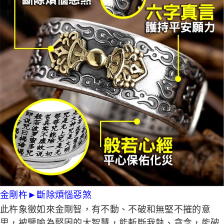
金剛杵
►
斷除煩惱惡煞
此杵象徵如來金剛智，有不動、不破和無堅不摧的意
思，被譬喻為堅固的大智慧，能斬斷我執、貪念，能破