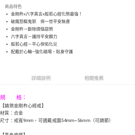
3 期 0 利率 每期
NT$426
21家銀行
商品特色
6 期 0 利率 每期
NT$213
21家銀行
合作金庫商業銀行
第一商業銀行
金剛杵x六字真言x般若心經化煞最強！
華南商業銀行
彰化商業銀行
12 期 0 利率 每期
NT$106
21家銀行
合作金庫商業銀行
第一商業銀行
破魔怨驅鬼邪 保一世平安無慮
上海商業儲蓄銀行
台北富邦商業銀行
華南商業銀行
彰化商業銀行
合作金庫商業銀行
第一商業銀行
LINE Pay
國泰世華商業銀行
兆豐國際商業銀行
金剛杵－斷除煩惱惡煞
上海商業儲蓄銀行
台北富邦商業銀行
華南商業銀行
彰化商業銀行
臺灣中小企業銀行
台中商業銀行
六字真言－護持平安願力
國泰世華商業銀行
兆豐國際商業銀行
Apple Pay
上海商業儲蓄銀行
台北富邦商業銀行
匯豐（台灣）商業銀行
華泰商業銀行
臺灣中小企業銀行
台中商業銀行
般若心經－平心保佑化災
國泰世華商業銀行
兆豐國際商業銀行
聯邦商業銀行
遠東國際商業銀行
匯豐（台灣）商業銀行
華泰商業銀行
街口支付
配戴於心輪─強化磁場，貼身守護
臺灣中小企業銀行
台中商業銀行
元大商業銀行
永豐商業銀行
聯邦商業銀行
遠東國際商業銀行
匯豐（台灣）商業銀行
華泰商業銀行
玉山商業銀行
星展（台灣）商業銀行
悠遊付
元大商業銀行
永豐商業銀行
聯邦商業銀行
遠東國際商業銀行
台新國際商業銀行
中國信託商業銀行
玉山商業銀行
星展（台灣）商業銀行
元大商業銀行
永豐商業銀行
台灣樂天信用卡公司
Google Pay
台新國際商業銀行
中國信託商業銀行
玉山商業銀行
星展（台灣）商業銀行
詳細說明
相關推薦
台灣樂天信用卡公司
台新國際商業銀行
中國信託商業銀行
AFTEE先享後付
台灣樂天信用卡公司
相關說明
規 格：
【關於「AFTEE先享後付」】
ATM付款
AFTEE先享後付是「在收到商品之後才付款」的支付方式。 讓您購物簡單
【鎮煞金剛杵心經戒】
便利好安心！
材質：合金
１．簡單：不需註冊會員、不需綁卡、不需儲值。
運送方式
尺寸：戒寬9mm、可適戴戒圍54mm~56mm（可調節）
２．便利：只要手機號碼，簡訊認證，即可結帳。
３．安心：先確認商品／服務後，再付款。
宅配
【黑色皮繩】