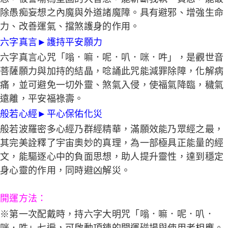
除愚痴妄想之內魔與外道諸魔障。具有避邪、增強生命
力、改善運氣、擋煞護身的作用。
六字真言
►
護持平安願力
六字真言心咒「嗡．嘛．呢．叭．咪．吽」，是觀世音
菩薩願力與加持的結晶，唸誦此咒能減罪除障，化解病
痛，並可避免一切外靈、煞氣入侵，使福氣降臨，穢氣
遠離，平安福祿壽。
般若心經
►
平心保佑化災
般若波羅密多心經乃群經精華，滿願效能乃眾經之最，
其完美詮釋了宇宙奧妙的真理，為一部極具正能量的經
文，能驅逐心中的負面思想，助人提升靈性，達到穩定
身心靈的作用，同時避凶解災。
開運方法：
※第一次配戴時，持六字大明咒「嗡．嘛．呢．叭．
咪．吽」七遍，可啟動項鍊的開運磁場與使用者相應。