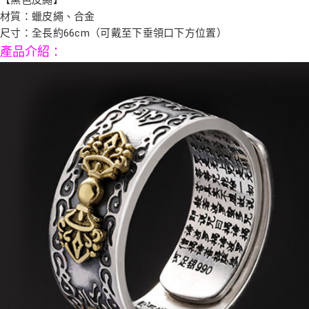
每筆NT$80，滿NT$800(含以上)免運費
【「AFTEE先享後付」結帳流程】
材質：蠟皮繩、合金
１．於結帳方式選擇「AFTEE先享後付」後，將跳轉至「AFTEE先享後付」
結帳頁面，進行簡訊認證並確認金額後，即可完成結帳。
尺寸：全長約66cm（可戴至下垂領口下方位置）
２．訂單成立數日內，您將收到繳費通知簡訊。
產品介紹
：
３．收到繳費通知簡訊後14天內，點擊此簡訊中的連結，可透過四大超商／
ATM／網路銀行／等多元方式進行付款，方視為交易完成。
※ 請注意：結帳手續完成當下不需立刻繳費，但若您需要取消訂單，請聯絡
購買商品的店家。未經商家同意取消之訂單仍視為有效，需透過AFTEE先享
後付繳納相關費用。
※ 交易是否成功請以「AFTEE先享後付 」之結帳頁面顯示為準，若有關於
是否繳費成功／繳費後需取消欲退款等相關疑問，請聯繫「AFTEE先享後付
客戶支援中心」
https://netprotections.freshdesk.com/support/home
【注意事項】
１．透過由恩沛科技股份有限公司提供之「AFTEE先享後付」服務完成之交
易，需依本服務之必要範圍內提供個人資料，並將交易相關給付款項請求債
權轉讓予恩沛科技股份有限公司。
２．關於個人資料處理事宜，請瀏覽以下網址：
https://aftee.tw/terms/#terms3
３．未成年的使用者請事先徵得法定代理人或監護人之同意方可使用
「AFTEE先享後付」，若未經同意申辦者引起之損失，本公司不負相關責
任。
４．使用「AFTEE先享後付」時，將依據個別帳號之用戶狀況，依本公司即
時審查核予不同之上限額度；若仍有額度不足之情形，本公司將視審查結果
請求用戶進行身份認證。