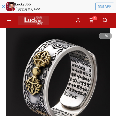
Lucky365
開啟APP
立刻使用官方APP
0
1
/
4