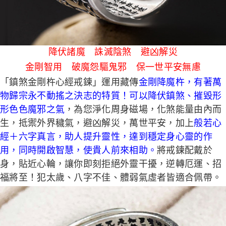
５．嚴禁一人註冊多個帳號或使用他人資訊註冊。若發現惡意使用之情形，
恩沛科技股份有限公司將有權停止該用戶之使用額度並採取法律行動。
降伏諸魔 誅滅陰煞 避凶解災
金剛智用 破魔怨驅鬼邪 保一世平安無慮
「鎮煞金剛杵心經戒鍊」運用藏傳
金剛降魔杵，有著萬
物歸宗永不動搖之決志的特質！可以降伏鎮煞、摧毀形
形色色魔邪之氣
，為您淨化周身磁場，化煞能量由內而
生，抵禦外界穢氣，避凶解災，萬世平安，加上
般若心
經＋六字真言，助人提升靈性，達到穩定身心靈的作
用，同時開啟智慧，使貴人前來相助。
將戒鍊配戴於
身，貼近心輪，讓你即刻拒絕外靈干擾，逆轉厄運、招
福將至！犯太歲、八字不佳、體弱氣虛者皆適合佩帶。