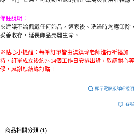
備註說明：
※建議不論佩戴任何飾品，返家後、洗澡時均應卸除，
妥善收存，延長飾品亮麗生命。
※貼心小提醒：每筆訂單皆由湯鎮瑋老師進行祈福加
持，訂單成立後約7~14個工作日安排出貨，敬請耐心等
候，感謝您結緣訂購！
顯示電腦版詳細說明
客服
商品相關分類 (1)