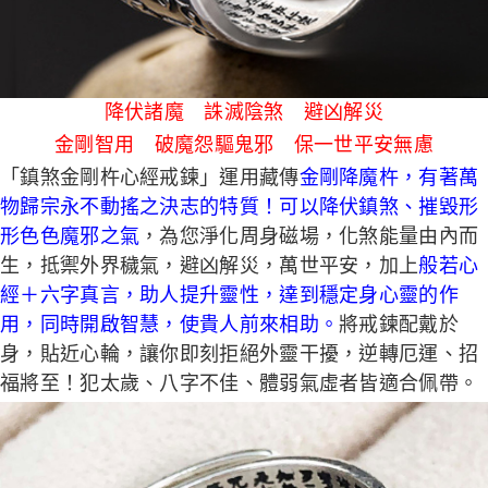
５．嚴禁一人註冊多個帳號或使用他人資訊註冊。若發現惡意使用之情形，
恩沛科技股份有限公司將有權停止該用戶之使用額度並採取法律行動。
降伏諸魔 誅滅陰煞 避凶解災
金剛智用 破魔怨驅鬼邪 保一世平安無慮
「鎮煞金剛杵心經戒鍊」運用藏傳
金剛降魔杵，有著萬
物歸宗永不動搖之決志的特質！可以降伏鎮煞、摧毀形
形色色魔邪之氣
，為您淨化周身磁場，化煞能量由內而
生，抵禦外界穢氣，避凶解災，萬世平安，加上
般若心
經＋六字真言，助人提升靈性，達到穩定身心靈的作
用，同時開啟智慧，使貴人前來相助。
將戒鍊配戴於
身，貼近心輪，讓你即刻拒絕外靈干擾，逆轉厄運、招
福將至！犯太歲、八字不佳、體弱氣虛者皆適合佩帶。