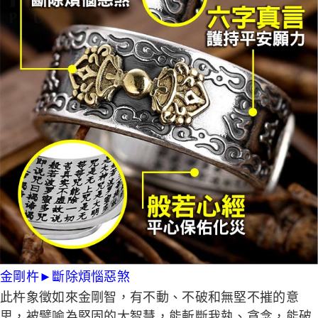
金剛杵
►
斷除煩惱惡煞
此杵象徵如來金剛智，有不動、不破和無堅不摧的意
思，被譬喻為堅固的大智慧，能斬斷我執、貪念，能破