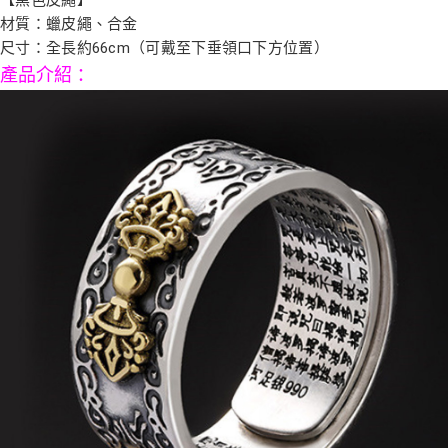
每筆NT$80，滿NT$800(含以上)免運費
【「AFTEE先享後付」結帳流程】
材質：蠟皮繩、合金
１．於結帳方式選擇「AFTEE先享後付」後，將跳轉至「AFTEE先享後付」
結帳頁面，進行簡訊認證並確認金額後，即可完成結帳。
尺寸：全長約66cm（可戴至下垂領口下方位置）
２．訂單成立數日內，您將收到繳費通知簡訊。
產品介紹
：
３．收到繳費通知簡訊後14天內，點擊此簡訊中的連結，可透過四大超商／
ATM／網路銀行／等多元方式進行付款，方視為交易完成。
※ 請注意：結帳手續完成當下不需立刻繳費，但若您需要取消訂單，請聯絡
購買商品的店家。未經商家同意取消之訂單仍視為有效，需透過AFTEE先享
後付繳納相關費用。
※ 交易是否成功請以「AFTEE先享後付 」之結帳頁面顯示為準，若有關於
是否繳費成功／繳費後需取消欲退款等相關疑問，請聯繫「AFTEE先享後付
客戶支援中心」
https://netprotections.freshdesk.com/support/home
【注意事項】
１．透過由恩沛科技股份有限公司提供之「AFTEE先享後付」服務完成之交
易，需依本服務之必要範圍內提供個人資料，並將交易相關給付款項請求債
權轉讓予恩沛科技股份有限公司。
２．關於個人資料處理事宜，請瀏覽以下網址：
https://aftee.tw/terms/#terms3
３．未成年的使用者請事先徵得法定代理人或監護人之同意方可使用
「AFTEE先享後付」，若未經同意申辦者引起之損失，本公司不負相關責
任。
４．使用「AFTEE先享後付」時，將依據個別帳號之用戶狀況，依本公司即
時審查核予不同之上限額度；若仍有額度不足之情形，本公司將視審查結果
請求用戶進行身份認證。