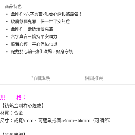
3 期 0 利率 每期
NT$426
21家銀行
商品特色
6 期 0 利率 每期
NT$213
21家銀行
合作金庫商業銀行
第一商業銀行
金剛杵x六字真言x般若心經化煞最強！
華南商業銀行
彰化商業銀行
12 期 0 利率 每期
NT$106
21家銀行
合作金庫商業銀行
第一商業銀行
破魔怨驅鬼邪 保一世平安無慮
上海商業儲蓄銀行
台北富邦商業銀行
華南商業銀行
彰化商業銀行
合作金庫商業銀行
第一商業銀行
LINE Pay
國泰世華商業銀行
兆豐國際商業銀行
金剛杵－斷除煩惱惡煞
上海商業儲蓄銀行
台北富邦商業銀行
華南商業銀行
彰化商業銀行
臺灣中小企業銀行
台中商業銀行
六字真言－護持平安願力
國泰世華商業銀行
兆豐國際商業銀行
Apple Pay
上海商業儲蓄銀行
台北富邦商業銀行
匯豐（台灣）商業銀行
華泰商業銀行
臺灣中小企業銀行
台中商業銀行
般若心經－平心保佑化災
國泰世華商業銀行
兆豐國際商業銀行
聯邦商業銀行
遠東國際商業銀行
匯豐（台灣）商業銀行
華泰商業銀行
街口支付
配戴於心輪─強化磁場，貼身守護
臺灣中小企業銀行
台中商業銀行
元大商業銀行
永豐商業銀行
聯邦商業銀行
遠東國際商業銀行
匯豐（台灣）商業銀行
華泰商業銀行
玉山商業銀行
星展（台灣）商業銀行
悠遊付
元大商業銀行
永豐商業銀行
聯邦商業銀行
遠東國際商業銀行
台新國際商業銀行
中國信託商業銀行
玉山商業銀行
星展（台灣）商業銀行
元大商業銀行
永豐商業銀行
台灣樂天信用卡公司
Google Pay
台新國際商業銀行
中國信託商業銀行
玉山商業銀行
星展（台灣）商業銀行
詳細說明
相關推薦
台灣樂天信用卡公司
台新國際商業銀行
中國信託商業銀行
AFTEE先享後付
台灣樂天信用卡公司
相關說明
規 格：
【關於「AFTEE先享後付」】
ATM付款
AFTEE先享後付是「在收到商品之後才付款」的支付方式。 讓您購物簡單
【鎮煞金剛杵心經戒】
便利好安心！
材質：合金
１．簡單：不需註冊會員、不需綁卡、不需儲值。
運送方式
尺寸：戒寬9mm、可適戴戒圍54mm~56mm（可調節）
２．便利：只要手機號碼，簡訊認證，即可結帳。
３．安心：先確認商品／服務後，再付款。
宅配
【黑色皮繩】