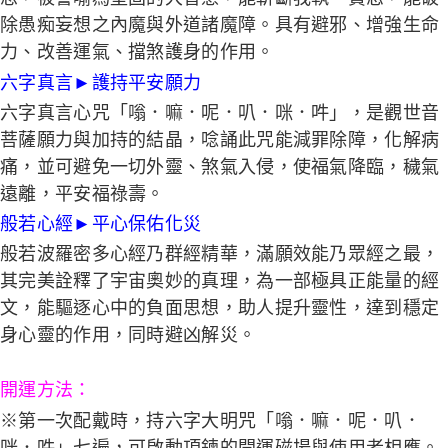
除愚痴妄想之內魔與外道諸魔障。具有避邪、增強生命
力、改善運氣、擋煞護身的作用。
六字真言
►
護持平安願力
六字真言心咒「嗡．嘛．呢．叭．咪．吽」，是觀世音
菩薩願力與加持的結晶，唸誦此咒能減罪除障，化解病
痛，並可避免一切外靈、煞氣入侵，使福氣降臨，穢氣
遠離，平安福祿壽。
般若心經
►
平心保佑化災
般若波羅密多心經乃群經精華，滿願效能乃眾經之最，
其完美詮釋了宇宙奧妙的真理，為一部極具正能量的經
文，能驅逐心中的負面思想，助人提升靈性，達到穩定
身心靈的作用，同時避凶解災。
開運方法：
※第一次配戴時，持六字大明咒「嗡．嘛．呢．叭．
咪．吽」七遍，可啟動項鍊的開運磁場與使用者相應。