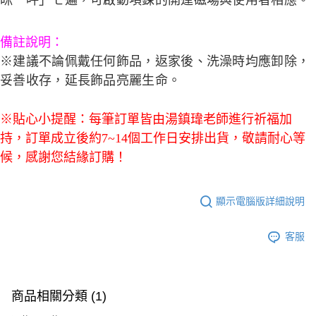
備註說明：
※建議不論佩戴任何飾品，返家後、洗澡時均應卸除，
妥善收存，延長飾品亮麗生命。
※貼心小提醒：每筆訂單皆由湯鎮瑋老師進行祈福加
持，訂單成立後約7~14個工作日安排出貨，敬請耐心等
候，感謝您結緣訂購！
顯示電腦版詳細說明
客服
商品相關分類 (1)