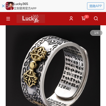
Lucky365
開啟APP
立刻使用官方APP
0
1
/
4