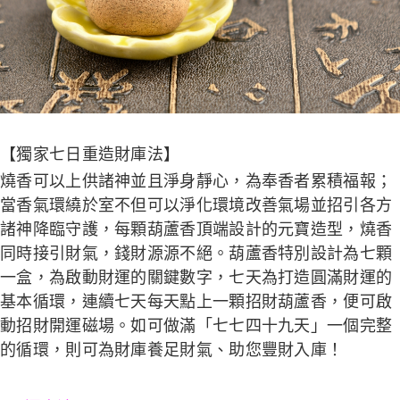
【獨家七日重造財庫法
】
燒香可以上供諸神並且淨身靜心，為奉香者累積福報；
當香氣環繞於室不但可以淨化環境改善氣場並招引各方
諸神降臨守護，每顆葫蘆香頂端設計的元寶造型，燒香
同時接引財氣，錢財源源不絕。葫蘆香特別設計為七顆
一盒，為啟動財運的關鍵數字，七天為打造圓滿財運的
基本循環，連續七天每天點上一顆招財葫蘆香，便可啟
動招財開運磁場。如可做滿「七七四十九天」一個完整
的循環，則可為財庫養足財氣、助您豐財入庫！