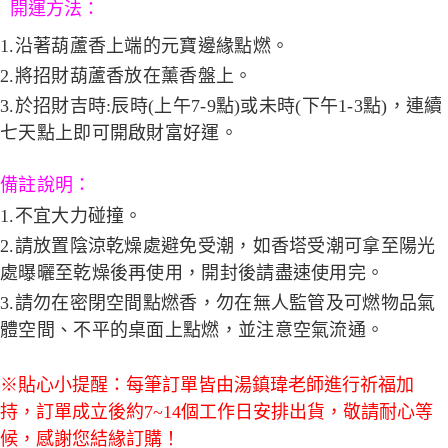
開運方法：
1.沿著葫蘆香上端的元寶邊緣點燃。
2.將招財葫蘆香放在薰香盤上。
3.於招財吉時:辰時(上午7-9點)或未時(下午1-3點)，連續
七天點上即可開啟財富好運。
備註說明：
1.不宜大力碰撞。
2.請放置陰涼乾燥處避免受潮，如香塔受潮可拿至陽光
處曝曬至乾燥後再使用，開封後請盡速使用完。
3.請勿在密閉空間點燃香，勿在無人監管及可燃物品氣
體空間、不平的桌面上點燃，並注意空氣流通。
※貼心小提醒：每筆訂單皆由湯鎮瑋老師進行祈福加
持，訂單成立後約7~14個工作日安排出貨，敬請耐心等
候，感謝您結緣訂購！