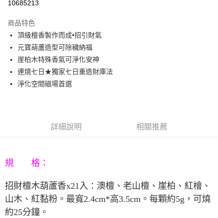
10685213
3 期 0 利率 每期
NT$333
21家銀行
商品特色
6 期 0 利率 每期
NT$166
21家銀行
合作金庫商業銀行
第一商業銀行
頂級檀香製作而成•招引財氣
華南商業銀行
彰化商業銀行
12 期 0 利率 每期
NT$83
21家銀行
合作金庫商業銀行
第一商業銀行
元寶葫蘆造型可除穢納福
上海商業儲蓄銀行
台北富邦商業銀行
華南商業銀行
彰化商業銀行
合作金庫商業銀行
第一商業銀行
LINE Pay
國泰世華商業銀行
兆豐國際商業銀行
崖柏木特殊香氣可淨化安神
上海商業儲蓄銀行
台北富邦商業銀行
華南商業銀行
彰化商業銀行
臺灣中小企業銀行
台中商業銀行
連燒七日★獨家七日重造財庫法
國泰世華商業銀行
兆豐國際商業銀行
Apple Pay
上海商業儲蓄銀行
台北富邦商業銀行
匯豐（台灣）商業銀行
華泰商業銀行
臺灣中小企業銀行
台中商業銀行
淨化空間磁場首選
國泰世華商業銀行
兆豐國際商業銀行
聯邦商業銀行
遠東國際商業銀行
匯豐（台灣）商業銀行
華泰商業銀行
街口支付
臺灣中小企業銀行
台中商業銀行
元大商業銀行
永豐商業銀行
聯邦商業銀行
遠東國際商業銀行
匯豐（台灣）商業銀行
華泰商業銀行
玉山商業銀行
星展（台灣）商業銀行
悠遊付
元大商業銀行
永豐商業銀行
聯邦商業銀行
遠東國際商業銀行
台新國際商業銀行
中國信託商業銀行
玉山商業銀行
星展（台灣）商業銀行
詳細說明
相關推薦
元大商業銀行
永豐商業銀行
台灣樂天信用卡公司
Google Pay
台新國際商業銀行
中國信託商業銀行
玉山商業銀行
星展（台灣）商業銀行
台灣樂天信用卡公司
台新國際商業銀行
中國信託商業銀行
AFTEE先享後付
台灣樂天信用卡公司
相關說明
規 格：
【關於「AFTEE先享後付」】
ATM付款
AFTEE先享後付是「在收到商品之後才付款」的支付方式。 讓您購物簡單
招財檀木葫蘆香
x21
入
澳檀、老山檀、崖柏、紅檜、
：
便利好安心！
山木、紅黏粉。最寬
2.4cm*
高
3.5cm
。每顆約
5g
，可燒
１．簡單：不需註冊會員、不需綁卡、不需儲值。
運送方式
２．便利：只要手機號碼，簡訊認證，即可結帳。
約
25
分鐘。
３．安心：先確認商品／服務後，再付款。