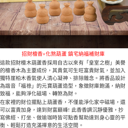
招財檀香×化煞葫蘆 鎮宅納福補財庫
這款招財檀木葫蘆香採用自古以來有「皇室之樹」美譽
的檀香木為主要成份，其貴氣可生旺富貴財氣，並加入
獨特崖柏木香氣使人清心凝神、排除雜念。將香品設計
為諧音「福祿」的元寶葫蘆造型，象徵財庫飽滿，納財
致福，能夠淨化磁場、轉煞為財。
在家裡的財位擺點上葫蘆香，不僅能淨化家中磁場，還
可以富貴加身，達到財富巔峰! 此香香調沉靜優雅，抄
寫佛經、打坐、做瑜珈時皆可點香幫助達到身心靈的平
衡、輕鬆打造充滿禪意的生活空間。