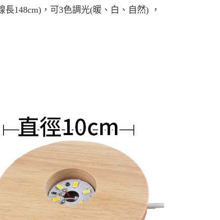
援中心」
https://netprotections.freshdesk.com/support/home
線長
148cm)
，可
3
色調光
(
暖、白、自然
)
，
項】
恩沛科技股份有限公司提供之「AFTEE先享後付」服務完成之
依本服務之必要範圍內提供個人資料，並將交易相關給付款項請
讓予恩沛科技股份有限公司。
個人資料處理事宜，請瀏覽以下網址：
ee.tw/terms/#terms3
年的使用者請事先徵得法定代理人或監護人之同意方可使用
E先享後付」，若未經同意申辦者引起之損失，本公司不負相關責
AFTEE先享後付」時，將依據個別帳號之用戶狀況，依本公司
核予不同之上限額度；若仍有額度不足之情形，本公司將視審查
用戶進行身份認證。
一人註冊多個帳號或使用他人資訊註冊。若發現惡意使用之情
科技股份有限公司將有權停止該用戶之使用額度並採取法律行