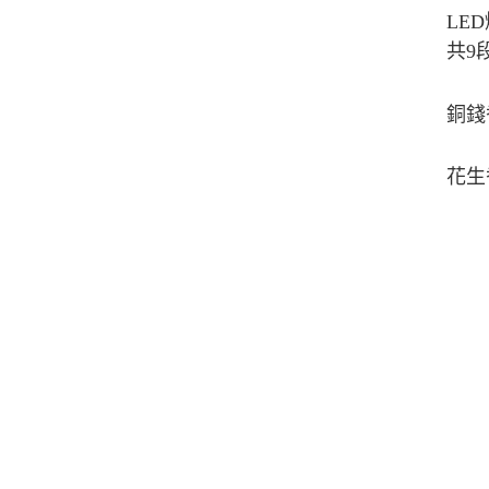
LED
共
9
銅錢
花生