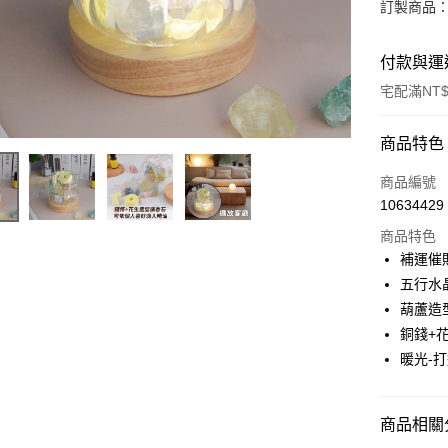
訂製商品：
付款與運
宅配滿NT$
付款方式
商品特色
信用卡一
商品編號
10634429
信用卡分
商品特色
3 期 
補運催
6 期 
合作金
五行水
華南商
12 期
葫蘆造
合作金
上海商
華南商
銅錢+
合作金
LINE Pay
國泰世
上海商
暖光-
華南商
臺灣中
國泰世
Apple Pay
上海商
匯豐（
臺灣中
國泰世
聯邦商
匯豐（
街口支付
臺灣中
商品相關分
元大商
聯邦商
匯豐（