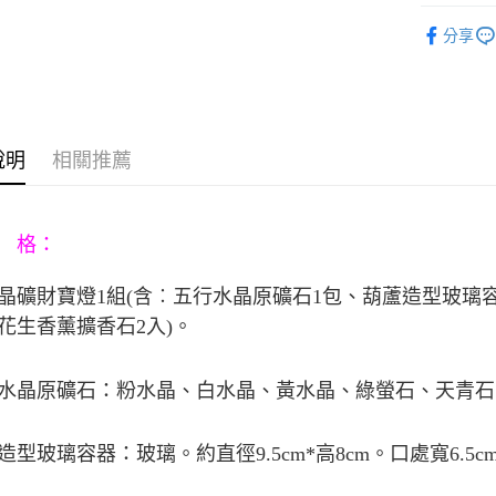
玉山商
悠遊付
元大商
▶旺運燈
聯邦商
台新國
玉山商
分享
元大商
台灣樂
Google Pa
台新國
玉山商
台灣樂
台新國
AFTEE先
台灣樂
相關說明
【關於「A
ATM付款
說明
相關推薦
AFTEE
便利好安
１．簡單
２．便利
運送方式
３．安心
 格：
宅配
【「AFT
晶礦財寶燈
1
組
(
含︰五行水晶原礦石
1
包、葫蘆造型玻璃
每筆NT$8
１．於結帳
付」結帳
花生香薰擴香石
2
入
)
。
２．訂單
３．收到繳
／ATM／
水晶原礦石：粉水晶、白水晶、黃水晶、綠螢石、天青石
※ 請注意
絡購買商品
先享後付
造型玻璃容器：玻璃。約直徑
9.5cm*
高
8cm
。口處寬
6.5c
※ 交易是
是否繳費成