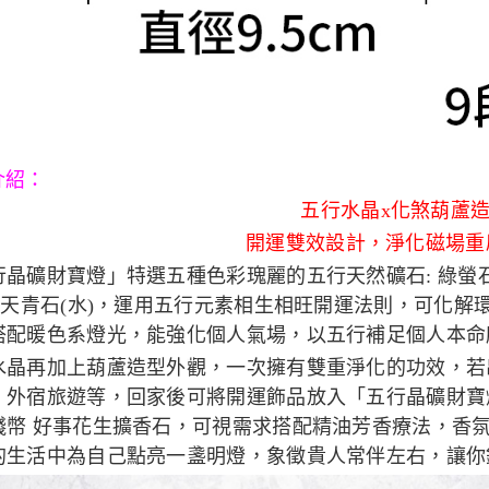
介紹
：
五行水晶x化煞葫蘆
開運雙效設計，淨化磁場重
晶礦財寶燈」特選五種色彩瑰麗的五行天然礦石: 綠螢石(
)→天青石(水)，運用五行元素相生相旺開運法則，可化
搭配暖色系燈光，能強化個人氣場，以五行補足個人本命
水晶再加上葫蘆造型外觀，一次擁有雙重淨化的功效，若
、外宿旅遊等，回家後可將開運飾品放入「五行晶礦財寶
錢幣 好事花生擴香石，可視需求搭配精油芳香療法，香
的生活中為自己點亮一盞明燈，象徵貴人常伴左右，讓你