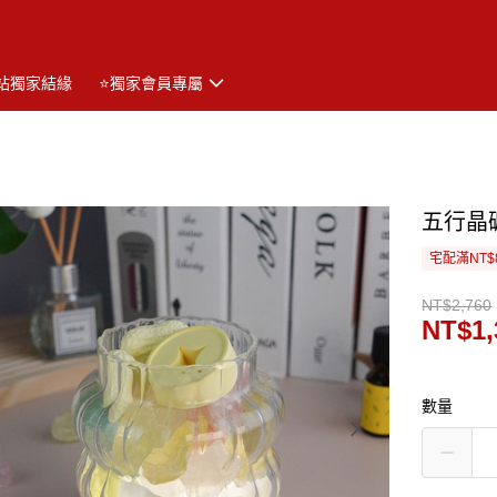
站獨家結緣
⭐獨家會員專屬
五行晶
宅配滿NT$
NT$2,760
NT$1,
數量