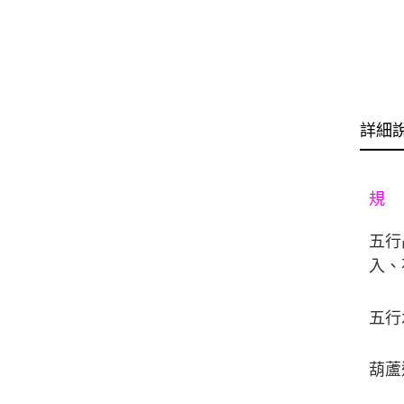
詳細
規
五行
入、
五行
葫蘆