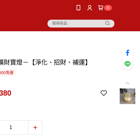
0
礦財寶燈－【淨化、招財、補運】
800免運
380