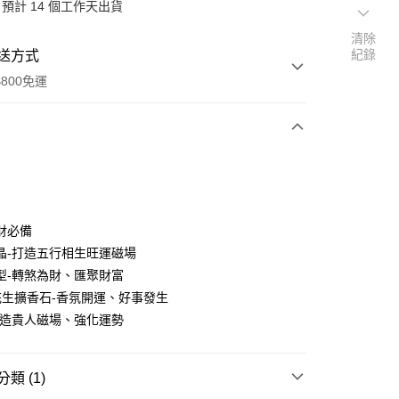
預計 14 個工作天出貨
清除
紀錄
送方式
800免運
次付款
期付款
0 利率 每期
NT$460
21家銀行
財必備
0 利率 每期
NT$230
21家銀行
庫商業銀行
第一商業銀行
晶-打造五行相生旺運磁場
業銀行
彰化商業銀行
 0 利率 每期
NT$115
21家銀行
型-轉煞為財、匯聚財富
庫商業銀行
第一商業銀行
業儲蓄銀行
台北富邦商業銀行
業銀行
彰化商業銀行
花生擴香石-香氛開運、好事發生
庫商業銀行
第一商業銀行
華商業銀行
兆豐國際商業銀行
業儲蓄銀行
台北富邦商業銀行
打造貴人磁場、強化運勢
業銀行
彰化商業銀行
小企業銀行
台中商業銀行
華商業銀行
兆豐國際商業銀行
業儲蓄銀行
台北富邦商業銀行
台灣）商業銀行
華泰商業銀行
小企業銀行
台中商業銀行
華商業銀行
兆豐國際商業銀行
業銀行
遠東國際商業銀行
台灣）商業銀行
華泰商業銀行
小企業銀行
台中商業銀行
類 (1)
業銀行
永豐商業銀行
業銀行
遠東國際商業銀行
台灣）商業銀行
華泰商業銀行