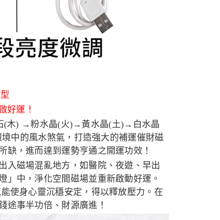
造型
啟好運！
木) →粉水晶(火)→黃水晶(土)→白水晶
解環境中的風水煞氣，打造強大的補運催財磁
所缺，進而達到運勢亨通之開運功效！
出入磁場混亂地方，如醫院、夜遊、早出
燈」中，淨化空間磁場並重新啟動好運。
氛能使身心靈沉穩安定，得以釋放壓力。在
錢途事半功倍、財源廣進！