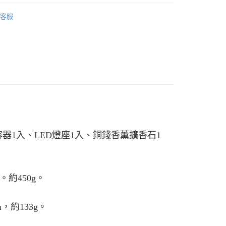
業銀行
星展（台灣）商業銀行
業銀行
永豐商業銀行
飾
業銀行
遠東國際商業銀行
際商業銀行
中國信託商業銀行
業銀行
星展（台灣）商業銀行
客服
業銀行
永豐商業銀行
天信用卡公司
y
際商業銀行
中國信託商業銀行
業銀行
星展（台灣）商業銀行
天信用卡公司
際商業銀行
中國信託商業銀行
享後付
天信用卡公司
FTEE先享後付」】
先享後付是「在收到商品之後才付款」的支付方式。 讓您購物簡單
心！
：不需註冊會員、不需綁卡、不需儲值。
：只要手機號碼，簡訊認證，即可結帳。
：先確認商品／服務後，再付款。
EE先享後付」結帳流程】
容器
1
入、
LED
燈座
1
入、銅錢香薰擴香石
1
0，滿NT$800(含以上)免運費
方式選擇「AFTEE先享後付」後，將跳轉至「AFTEE先享後
頁面，進行簡訊認證並確認金額後，即可完成結帳。
成立數日內，您將收到繳費通知簡訊。
費通知簡訊後14天內，點擊此簡訊中的連結，可透過四大超商
網路銀行／等多元方式進行付款，方視為交易完成。
。約
450g
。
：結帳手續完成當下不需立刻繳費，但若您需要取消訂單，請聯
的店家。未經商家同意取消之訂單仍視為有效，需透過AFTEE
繳納相關費用。
m
，約
133g
。
否成功請以「AFTEE先享後付 」之結帳頁面顯示為準，若有關於
功／繳費後需取消欲退款等相關疑問，請聯繫「AFTEE先享後