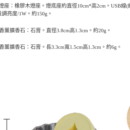
付客戶支
燈座：橡膠木燈座。燈底座約直徑
10cm*
高
2cm
。
USB
線
(
【注意事
段調亮度
/1W
。約
150g
。
１．透過由
交易，需
求債權轉
香薰擴香石：石膏。直徑
3.8cm
高
1.3cm
。約
20g
。
２．關於
https://aft
３．未成
香薰擴香石：石膏。長
3.3cm
寬
1.5cm
高
1.3cm
。約
6g
。
「AFTE
任。
４．使用「
即時審查
結果請求
５．嚴禁
形，恩沛
動。