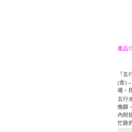
產品
「五行
(金
場，
五行
晚歸
內附
忙碌