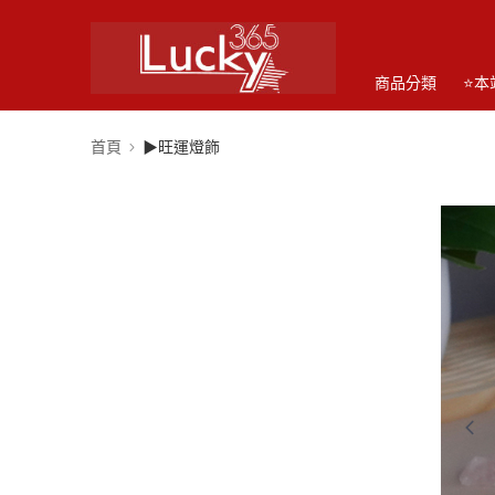
商品分類
⭐本
首頁
▶旺運燈飾