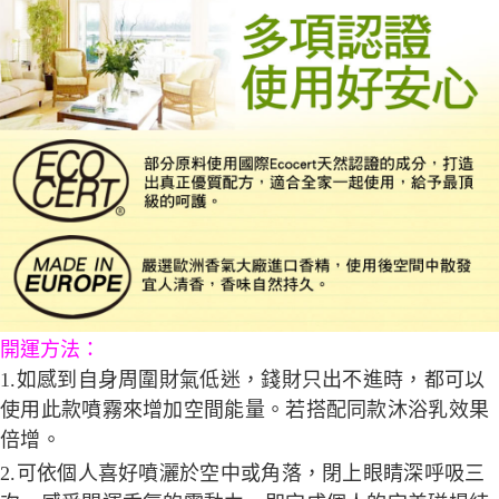
開運方法：
1.如感到自身周圍財氣低迷，錢財只出不進時，都可以
使用此款噴霧來增加空間能量。若搭配同款沐浴乳效果
倍增。
2.可依個人喜好噴灑於空中或角落，閉上眼睛深呼吸三