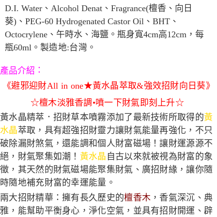
宅配
D.I. Water
、
Alcohol Denat
、
Fragrance(
檀香、向日
每筆NT$80，滿NT$800(含以上)免運費
【「AFTEE先享後付」結帳流程】
葵
)
、
PEG-60 Hydrogenated Castor Oil
、
BHT
、
１．於結帳方式選擇「AFTEE先享後付」後，將跳轉至「AFTEE先享後付」
結帳頁面，進行簡訊認證並確認金額後，即可完成結帳。
Octocrylene
、午時水、海鹽。瓶身寬
4cm
高
12cm
，每
２．訂單成立數日內，您將收到繳費通知簡訊。
瓶
60ml
。
製造地:台灣。
３．收到繳費通知簡訊後14天內，點擊此簡訊中的連結，可透過四大超商／
ATM／網路銀行／等多元方式進行付款，方視為交易完成。
※ 請注意：結帳手續完成當下不需立刻繳費，但若您需要取消訂單，請聯絡
產品介紹
：
購買商品的店家。未經商家同意取消之訂單仍視為有效，需透過AFTEE先享
《避邪迎財All in one★黃水晶萃取&強效招財向日葵》
後付繳納相關費用。
※ 交易是否成功請以「AFTEE先享後付 」之結帳頁面顯示為準，若有關於
☆檀木淡雅香調•噴一下財氣即刻上升☆
是否繳費成功／繳費後需取消欲退款等相關疑問，請聯繫「AFTEE先享後付
客戶支援中心」
https://netprotections.freshdesk.com/support/home
黃水晶精萃．招財草本噴霧
添加了最新技術所取得的
黃
【注意事項】
水晶
萃取，具有
超強招財靈力
讓財氣能量再強化，不只
１．透過由恩沛科技股份有限公司提供之「AFTEE先享後付」服務完成之交
破除漏財煞氣，還能
調和個人財富磁場！
讓財運源源不
易，需依本服務之必要範圍內提供個人資料，並將交易相關給付款項請求債
權轉讓予恩沛科技股份有限公司。
絕，財氣聚集如潮！
黃水晶
自古以來就被視為財富的象
２．關於個人資料處理事宜，請瀏覽以下網址：
徵，其天然的財氣磁場能聚集財氣、廣招財緣，讓你隨
https://aftee.tw/terms/#terms3
３．未成年的使用者請事先徵得法定代理人或監護人之同意方可使用
時隨地補充財富的幸運能量。
「AFTEE先享後付」，若未經同意申辦者引起之損失，本公司不負相關責
兩大招財精華
：擁有長久歷史的
檀香木
，香氣深沉、典
任。
４．使用「AFTEE先享後付」時，將依據個別帳號之用戶狀況，依本公司即
雅，能幫助平衡身心，淨化空氣，並具有招財開運、辟
時審查核予不同之上限額度；若仍有額度不足之情形，本公司將視審查結果