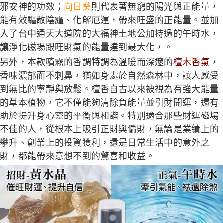
邪安神的功效；
向日葵
則代表著無窮的陽光與正能量，
請求用戶進行身份認證。
５．嚴禁一人註冊多個帳號或使用他人資訊註冊。若發現惡意使用之情形，
能有效驅散陰霾、化解厄運，帶來旺盛的正能量。並加
恩沛科技股份有限公司將有權停止該用戶之使用額度並採取法律行動。
入了台中通天大道院的大福神土地公加持過的午時水，
讓淨化磁場跟旺財氣的能量達到最大化，。
另外，本款噴霧的香調特調為溫暖而深邃的
檀木香氣
，
香味濃郁而不刺鼻，猶如身處於自然森林中，讓人感受
到無比的寧靜與放鬆。檀香自古以來被視為有強大能量
的草本植物，它不僅能夠清除負能量並引財開運，還有
助於提升身心靈的平衡與和諧。特別適合那些財運磁場
不佳的人，從根本上吸引正財與偏財，無論是業績上的
攀升、創業上的投資獲利，還是日常生活中的意外之
財，都能帶來意想不到的驚喜和收益。