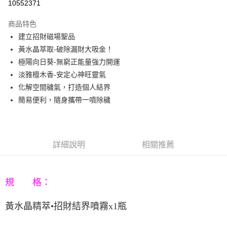
10552371
3 期 0 利率 每期
NT$133
21家銀行
商品特色
6 期 0 利率 每期
NT$66
21家銀行
合作金庫商業銀行
第一商業銀行
建立招財磁場聖品
華南商業銀行
彰化商業銀行
12 期 0 利率 每期
NT$33
21家銀行
合作金庫商業銀行
第一商業銀行
黃水晶萃取-破除漏財大吸金！
上海商業儲蓄銀行
台北富邦商業銀行
華南商業銀行
彰化商業銀行
合作金庫商業銀行
第一商業銀行
LINE Pay
國泰世華商業銀行
兆豐國際商業銀行
極陽向日葵-無窮正能量強力開運
上海商業儲蓄銀行
台北富邦商業銀行
華南商業銀行
彰化商業銀行
臺灣中小企業銀行
台中商業銀行
淡雅檀木香-安定心神旺靈氣
國泰世華商業銀行
兆豐國際商業銀行
Apple Pay
上海商業儲蓄銀行
台北富邦商業銀行
匯豐（台灣）商業銀行
華泰商業銀行
臺灣中小企業銀行
台中商業銀行
化解空間穢氣，打造個人結界
國泰世華商業銀行
兆豐國際商業銀行
聯邦商業銀行
遠東國際商業銀行
匯豐（台灣）商業銀行
華泰商業銀行
街口支付
簡易便利，隨身攜帶一噴除穢
臺灣中小企業銀行
台中商業銀行
元大商業銀行
永豐商業銀行
聯邦商業銀行
遠東國際商業銀行
匯豐（台灣）商業銀行
華泰商業銀行
玉山商業銀行
星展（台灣）商業銀行
悠遊付
元大商業銀行
永豐商業銀行
聯邦商業銀行
遠東國際商業銀行
台新國際商業銀行
中國信託商業銀行
玉山商業銀行
星展（台灣）商業銀行
元大商業銀行
永豐商業銀行
台灣樂天信用卡公司
Google Pay
台新國際商業銀行
中國信託商業銀行
玉山商業銀行
星展（台灣）商業銀行
詳細說明
相關推薦
台灣樂天信用卡公司
台新國際商業銀行
中國信託商業銀行
AFTEE先享後付
台灣樂天信用卡公司
相關說明
【關於「AFTEE先享後付」】
規 格：
ATM付款
AFTEE先享後付是「在收到商品之後才付款」的支付方式。 讓您購物簡單
便利好安心！
黃水晶精萃•招財結界噴霧
x1
瓶
１．簡單：不需註冊會員、不需綁卡、不需儲值。
運送方式
２．便利：只要手機號碼，簡訊認證，即可結帳。
３．安心：先確認商品／服務後，再付款。