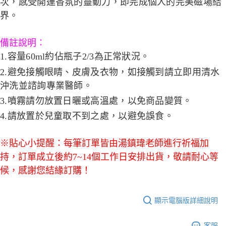
次，感受開運香氛的靈動力，即完成個人的完美磁場結
界。
備註說明：
1.容量60ml約佔瓶子2/3為正常狀況。
2.避免接觸眼睛、皮膚及衣物，如接觸到請立即用清水
沖洗並諮詢專業醫師。
3.噴霧請勿放置日曬或高溫處，以免商品變質。
4.請放置於兒童取不到之處，以避免誤食。
※貼心小提醒：每筆訂單皆由湯鎮瑋老師進行祈福加
持，訂單成立後約7~14個工作日安排出貨，敬請耐心等
候，感謝您結緣訂購！
顯示電腦版詳細說明
客服