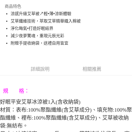
3 期 0 利率 每期
NT$360
21家銀行
商品特色
6 期 0 利率 每期
NT$180
21家銀行
合作金庫商業銀行
第一商業銀行
涼感升級艾草被↗輕•薄•涼新體驗
華南商業銀行
彰化商業銀行
12 期 0 利率 每期
NT$90
21家銀行
合作金庫商業銀行
第一商業銀行
艾草纖維技術，萃取艾草精華織入棉被
上海商業儲蓄銀行
台北富邦商業銀行
華南商業銀行
彰化商業銀行
合作金庫商業銀行
第一商業銀行
LINE Pay
國泰世華商業銀行
兆豐國際商業銀行
淨化晦氣•打造好眠結界
上海商業儲蓄銀行
台北富邦商業銀行
華南商業銀行
彰化商業銀行
臺灣中小企業銀行
台中商業銀行
減少夜夢驚魂，重現元辰光彩
國泰世華商業銀行
兆豐國際商業銀行
Apple Pay
上海商業儲蓄銀行
台北富邦商業銀行
匯豐（台灣）商業銀行
華泰商業銀行
臺灣中小企業銀行
台中商業銀行
附贈手提收納袋，送禮自用皆宜
國泰世華商業銀行
兆豐國際商業銀行
聯邦商業銀行
遠東國際商業銀行
匯豐（台灣）商業銀行
華泰商業銀行
街口支付
臺灣中小企業銀行
台中商業銀行
元大商業銀行
永豐商業銀行
聯邦商業銀行
遠東國際商業銀行
匯豐（台灣）商業銀行
華泰商業銀行
玉山商業銀行
星展（台灣）商業銀行
悠遊付
元大商業銀行
永豐商業銀行
聯邦商業銀行
遠東國際商業銀行
台新國際商業銀行
中國信託商業銀行
玉山商業銀行
星展（台灣）商業銀行
詳細說明
相關推薦
元大商業銀行
永豐商業銀行
台灣樂天信用卡公司
Google Pay
台新國際商業銀行
中國信託商業銀行
玉山商業銀行
星展（台灣）商業銀行
台灣樂天信用卡公司
台新國際商業銀行
中國信託商業銀行
AFTEE先享後付
台灣樂天信用卡公司
相關說明
規 格：
【關於「AFTEE先享後付」】
ATM付款
好眠平安艾草冰涼被
1
入(含收納袋)
AFTEE先享後付是「在收到商品之後才付款」的支付方式。 讓您購物簡單
便利好安心！
材質：
表布
:100%
聚酯纖維
(
含艾草成分
)
、
填充物
:100%
聚
１．簡單：不需註冊會員、不需綁卡、不需儲值。
運送方式
酯纖維
、
裡布
:100%
聚酯纖維
(
含艾草成分
)
、
艾草被收納
２．便利：只要手機號碼，簡訊認證，即可結帳。
３．安心：先確認商品／服務後，再付款。
宅配
袋
:
無紡布
。