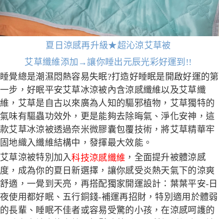
夏日涼感再升級★超沁涼艾草被
艾草纖維添加→讓你睡出元辰光彩好運到!!
睡覺總是潮濕悶熱容易失眠?打造好睡眠是開啟好運的第
一步，好眠平安艾草冰涼被內含涼感纖維以及艾草纖
維，艾草是自古以來廣為人知的驅邪植物，艾草獨特的
氣味有驅蟲功效外，更是能夠去除晦氣、淨化安神，這
款艾草冰涼被透過奈米微膠囊包覆技術，將艾草精華牢
固地織入纖維結構中，發揮最大效能。
艾草涼被特別加入
科技涼感纖維
，全面提升被體涼感
度，成為你的夏日新選擇，讓你感受炎熱天氣下的涼爽
舒適，一覺到天亮，再搭配獨家開運設計：葉葉平安-日
夜使用都好眠、五行銅錢-補運再招財，特別適用於體弱
的長輩、睡眠不佳者或容易受驚的小孩，在涼感呵護的