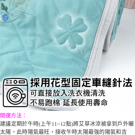
開運方法
：
建議定期於午時(上午11~12點)將艾草冰涼被拿到戶外曬
太陽，此時陽氣最旺，接收午時太陽最強的陽氣和吉