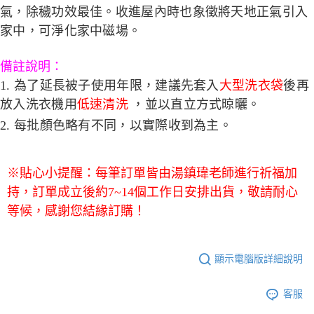
氣，除穢功效最佳。收進屋內時也象徵將天地正氣引入
家中，可淨化家中磁場。
備註說明：
1. 為了延長被子使用年限，建議先套入
大型洗衣袋
後再
放入洗衣機用
低速清洗
，並以直立方式晾曬。
2. 每批顏色略有不同，以實際收到為主。
※貼心小提醒：每筆訂單皆由湯鎮瑋老師進行祈福加
持，訂單成立後約7~14個工作日安排出貨，敬請耐心
等候，感謝您結緣訂購！
顯示電腦版詳細說明
客服