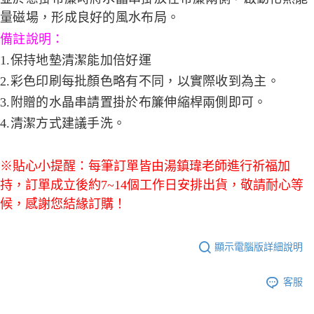
量磁場，形成良好的風水布局。
備註說明：
1.保持地墊清潔能加倍好運
2.彩色印刷每批顏色略有不同，以實際收到為主。
3.附贈的水晶串請置掛於布簾伸縮桿兩側即可。
4.清潔方式建議手洗。
※貼心小提醒：每筆訂單皆由湯鎮瑋老師進行祈福加
持，訂單成立後約7~14個工作日安排出貨，敬請耐心等
候，感謝您結緣訂購！
顯示電腦版詳細說明
客服