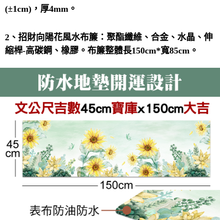
宅配
(
±
1cm)
，厚
4mm
。
每筆NT$80，滿NT$800(含以上)免運費
【「AFTEE先享後付」結帳流程】
１．於結帳方式選擇「AFTEE先享後付」後，將跳轉至「AFTEE先享後付」
結帳頁面，進行簡訊認證並確認金額後，即可完成結帳。
2
、招財向陽花風水布簾：聚酯纖維、合金、水晶、伸
２．訂單成立數日內，您將收到繳費通知簡訊。
縮桿
-
高碳鋼、橡膠。布簾整體長
150cm*
寬
85cm
。
３．收到繳費通知簡訊後14天內，點擊此簡訊中的連結，可透過四大超商／
ATM／網路銀行／等多元方式進行付款，方視為交易完成。
※ 請注意：結帳手續完成當下不需立刻繳費，但若您需要取消訂單，請聯絡
購買商品的店家。未經商家同意取消之訂單仍視為有效，需透過AFTEE先享
後付繳納相關費用。
※ 交易是否成功請以「AFTEE先享後付 」之結帳頁面顯示為準，若有關於
是否繳費成功／繳費後需取消欲退款等相關疑問，請聯繫「AFTEE先享後付
客戶支援中心」
https://netprotections.freshdesk.com/support/home
【注意事項】
１．透過由恩沛科技股份有限公司提供之「AFTEE先享後付」服務完成之交
易，需依本服務之必要範圍內提供個人資料，並將交易相關給付款項請求債
權轉讓予恩沛科技股份有限公司。
２．關於個人資料處理事宜，請瀏覽以下網址：
https://aftee.tw/terms/#terms3
３．未成年的使用者請事先徵得法定代理人或監護人之同意方可使用
「AFTEE先享後付」，若未經同意申辦者引起之損失，本公司不負相關責
任。
４．使用「AFTEE先享後付」時，將依據個別帳號之用戶狀況，依本公司即
時審查核予不同之上限額度；若仍有額度不足之情形，本公司將視審查結果