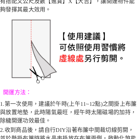
有搭配文公尺及數【進寶】X【大吉】，讓開運物件能
夠發揮其最大效用。
開運方法：
1.第一次使用，建議於午時(上午11~12點)之間掛上布簾
與放置地墊，此時陽氣最旺，經午時太陽磁場的加持，
除穢開運功效最佳。
2.收到商品後，請自行DIY沿著布簾中間裁切線剪開，
並於懸掛布簾時將水晶串掛放在布簾兩側，啟動化煞能