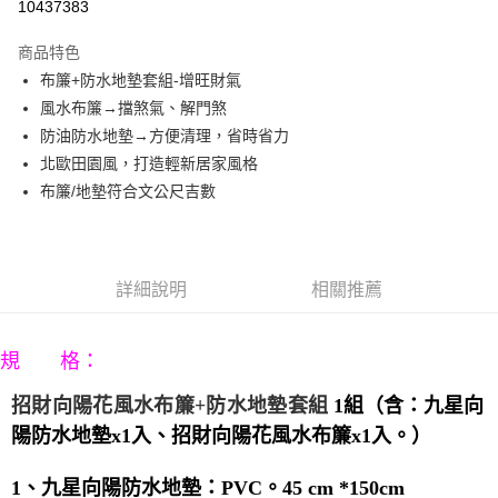
10437383
3 期 0 利率 每期
NT$660
21家銀行
商品特色
6 期 0 利率 每期
NT$330
21家銀行
合作金庫商業銀行
第一商業銀行
布簾+防水地墊套組-增旺財氣
華南商業銀行
彰化商業銀行
12 期 0 利率 每期
NT$165
21家銀行
合作金庫商業銀行
第一商業銀行
風水布簾→擋煞氣、解門煞
上海商業儲蓄銀行
台北富邦商業銀行
華南商業銀行
彰化商業銀行
合作金庫商業銀行
第一商業銀行
LINE Pay
國泰世華商業銀行
兆豐國際商業銀行
防油防水地墊→方便清理，省時省力
上海商業儲蓄銀行
台北富邦商業銀行
華南商業銀行
彰化商業銀行
臺灣中小企業銀行
台中商業銀行
北歐田園風，打造輕新居家風格
國泰世華商業銀行
兆豐國際商業銀行
Apple Pay
上海商業儲蓄銀行
台北富邦商業銀行
匯豐（台灣）商業銀行
華泰商業銀行
臺灣中小企業銀行
台中商業銀行
布簾/地墊符合文公尺吉數
國泰世華商業銀行
兆豐國際商業銀行
聯邦商業銀行
遠東國際商業銀行
匯豐（台灣）商業銀行
華泰商業銀行
街口支付
臺灣中小企業銀行
台中商業銀行
元大商業銀行
永豐商業銀行
聯邦商業銀行
遠東國際商業銀行
匯豐（台灣）商業銀行
華泰商業銀行
玉山商業銀行
星展（台灣）商業銀行
悠遊付
元大商業銀行
永豐商業銀行
聯邦商業銀行
遠東國際商業銀行
台新國際商業銀行
中國信託商業銀行
玉山商業銀行
星展（台灣）商業銀行
詳細說明
相關推薦
元大商業銀行
永豐商業銀行
台灣樂天信用卡公司
Google Pay
台新國際商業銀行
中國信託商業銀行
玉山商業銀行
星展（台灣）商業銀行
台灣樂天信用卡公司
台新國際商業銀行
中國信託商業銀行
AFTEE先享後付
規 格：
台灣樂天信用卡公司
相關說明
【關於「AFTEE先享後付」】
招財向陽花風水布簾
+
防水地墊套組
1
組（含：九星向
ATM付款
AFTEE先享後付是「在收到商品之後才付款」的支付方式。 讓您購物簡單
便利好安心！
陽防水地墊
x1
入、招財向陽花風水布簾
x1
入。）
１．簡單：不需註冊會員、不需綁卡、不需儲值。
運送方式
２．便利：只要手機號碼，簡訊認證，即可結帳。
1
、九星向陽防水地墊：
PVC
。
45 cm *150cm
３．安心：先確認商品／服務後，再付款。