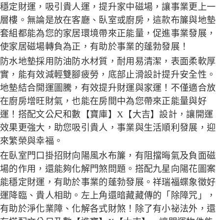
穩定財運，吸引貴人運，提升家中磁場，讓事業更上一
層樓。無論是放在客廳、臥室或廚房，這款布簾與地墊
套組都能為您的家居環境帶來正能量，促進事業發展，
使家居磁場轉負為正，有助於事業的蓬勃發展！
防水地墊採用防油防水材質，耐用易清潔，表面柔軟厚
實，能有效減輕雙腳疲勞，底部止滑設計提升安全性。
地墊結合開運圖騰，有效提升財運與家運！不僅適合放
在廚房增旺財氣，也能在房間中為您帶來正能量與好
運！搭配文公尺和數【寶庫】X【大吉】設計，讓開運
效果更強大，助您吸引貴人，事業與生活順利發展，迎
來繁榮與幸福。
在臥室門口掛招財向陽風水布簾，有阻擋晦氣及負面磁
場的作用，還能夠化解門煞問題。搭配九星向陽花圖案
能穩定財運，有助於事業的蓬勃發展。祥瑞福蝶象徵好
運降臨、貴人相助。左上角還暗藏藏傳的「除障咒」，
有助於淨化業障、化解各式財煞！除了有小祕法外，還