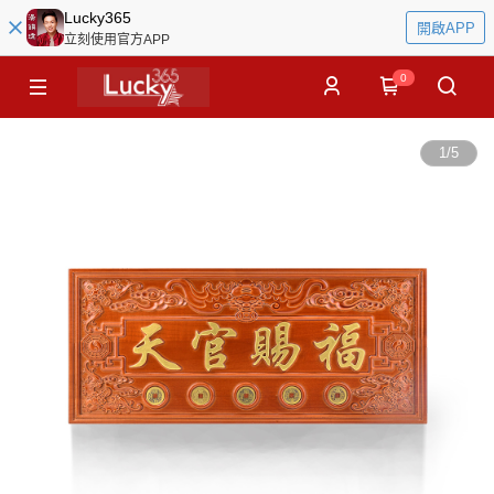
Lucky365
開啟APP
立刻使用官方APP
0
1
/
5