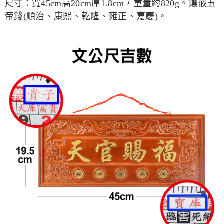
每筆NT$80，滿NT$800(含以上)免運費
尺寸：
寬
45cm
高
20cm
厚
1.8cm
，重量約
820g
。鑲嵌五
【「AFTEE先享後付」結帳流程】
１．於結帳方式選擇「AFTEE先享後付」後，將跳轉至「AFTEE先享後付」
帝錢
(
順治、康熙、乾隆、雍正、嘉慶
)
。
結帳頁面，進行簡訊認證並確認金額後，即可完成結帳。
２．訂單成立數日內，您將收到繳費通知簡訊。
３．收到繳費通知簡訊後14天內，點擊此簡訊中的連結，可透過四大超商／
ATM／網路銀行／等多元方式進行付款，方視為交易完成。
※ 請注意：結帳手續完成當下不需立刻繳費，但若您需要取消訂單，請聯絡
購買商品的店家。未經商家同意取消之訂單仍視為有效，需透過AFTEE先享
後付繳納相關費用。
※ 交易是否成功請以「AFTEE先享後付 」之結帳頁面顯示為準，若有關於
是否繳費成功／繳費後需取消欲退款等相關疑問，請聯繫「AFTEE先享後付
客戶支援中心」
https://netprotections.freshdesk.com/support/home
【注意事項】
１．透過由恩沛科技股份有限公司提供之「AFTEE先享後付」服務完成之交
易，需依本服務之必要範圍內提供個人資料，並將交易相關給付款項請求債
權轉讓予恩沛科技股份有限公司。
２．關於個人資料處理事宜，請瀏覽以下網址：
https://aftee.tw/terms/#terms3
３．未成年的使用者請事先徵得法定代理人或監護人之同意方可使用
「AFTEE先享後付」，若未經同意申辦者引起之損失，本公司不負相關責
任。
４．使用「AFTEE先享後付」時，將依據個別帳號之用戶狀況，依本公司即
時審查核予不同之上限額度；若仍有額度不足之情形，本公司將視審查結果
請求用戶進行身份認證。