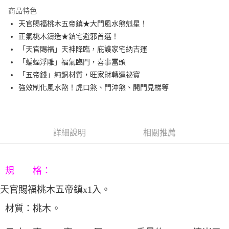
3 期 0 利率 每期
NT$560
21家銀行
商品特色
6 期 0 利率 每期
NT$280
21家銀行
合作金庫商業銀行
第一商業銀行
天官賜福桃木五帝鎮★大門風水煞剋星！
華南商業銀行
彰化商業銀行
12 期 0 利率 每期
NT$140
21家銀行
合作金庫商業銀行
第一商業銀行
正氣桃木鑄造★鎮宅避邪首選！
上海商業儲蓄銀行
台北富邦商業銀行
華南商業銀行
彰化商業銀行
合作金庫商業銀行
第一商業銀行
LINE Pay
國泰世華商業銀行
兆豐國際商業銀行
「天官賜福」天神降臨，庇護家宅納吉運
上海商業儲蓄銀行
台北富邦商業銀行
華南商業銀行
彰化商業銀行
臺灣中小企業銀行
台中商業銀行
「蝙蝠浮雕」福氣臨門，喜事當頭
國泰世華商業銀行
兆豐國際商業銀行
Apple Pay
上海商業儲蓄銀行
台北富邦商業銀行
匯豐（台灣）商業銀行
華泰商業銀行
臺灣中小企業銀行
台中商業銀行
「五帝錢」純銅材質，旺家財轉運祕寶
國泰世華商業銀行
兆豐國際商業銀行
聯邦商業銀行
遠東國際商業銀行
匯豐（台灣）商業銀行
華泰商業銀行
街口支付
強效制化風水煞！虎口煞、門沖煞、開門見梯等
臺灣中小企業銀行
台中商業銀行
元大商業銀行
永豐商業銀行
聯邦商業銀行
遠東國際商業銀行
匯豐（台灣）商業銀行
華泰商業銀行
玉山商業銀行
星展（台灣）商業銀行
悠遊付
元大商業銀行
永豐商業銀行
聯邦商業銀行
遠東國際商業銀行
台新國際商業銀行
中國信託商業銀行
玉山商業銀行
星展（台灣）商業銀行
元大商業銀行
永豐商業銀行
台灣樂天信用卡公司
Google Pay
台新國際商業銀行
中國信託商業銀行
玉山商業銀行
星展（台灣）商業銀行
詳細說明
相關推薦
台灣樂天信用卡公司
台新國際商業銀行
中國信託商業銀行
AFTEE先享後付
台灣樂天信用卡公司
相關說明
【關於「AFTEE先享後付」】
規 格：
ATM付款
AFTEE先享後付是「在收到商品之後才付款」的支付方式。 讓您購物簡單
便利好安心！
天官賜福桃木五帝鎮
x1
入
。
１．簡單：不需註冊會員、不需綁卡、不需儲值。
運送方式
２．便利：只要手機號碼，簡訊認證，即可結帳。
材質：
桃木
。
３．安心：先確認商品／服務後，再付款。
宅配