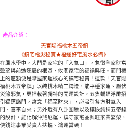
５．嚴禁一人註冊多個帳號或使用他人資訊註冊。若發現惡意使用之情形，
恩沛科技股份有限公司將有權停止該用戶之使用額度並採取法律行動。
產品介紹
：
天官賜福桃木五帝鎮
《鎮宅檔災秘寶★福運好宅風水必備》
在風水學中，大門是家宅的「入氣口」，象徵全家財富
聲望與前途運展的根基，攸關家宅的福禍興旺。而門楣
上的匾額便是掌握家運核心的鎮宅秘寶！這款「天官賜
福桃木五帝鎮」以
純桃木
精工鑄造，能平穩家運、壓伏
災煞邪氣，更搭載著獨特的開運設計，
五隻蝙蝠
浮雕招
引福運臨門，寓意「福至財來」，必吸引各方財氣入
門、喜事自來；另外還有
八卦圖騰
以及鑲嵌
純銅五帝錢
的設計，能化解沖煞厄運、鎮守家宅並興旺家業繁榮，
使錢途事業受貴人扶攜、鴻運當頭！