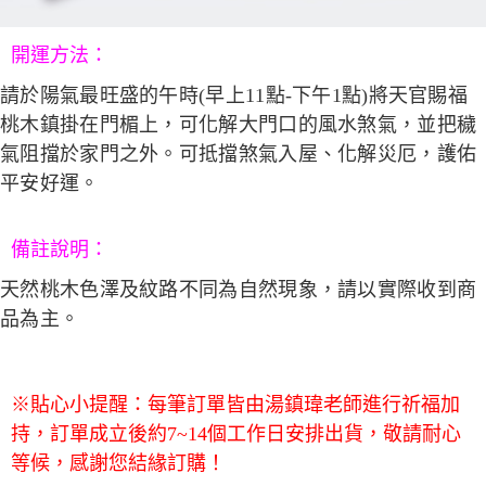
開運方法
：
請於陽氣最旺盛的午時(早上11點-下午1點)將天官賜福
桃木鎮掛在門楣上，可化解大門口的風水煞氣，並把穢
氣阻擋於家門之外。可抵擋煞氣入屋、化解災厄，護佑
平安好運。
備註說明：
天然桃木色澤及紋路不同為自然現象，請以實際收到商
品為主。
※貼心小提醒：每筆訂單皆由湯鎮瑋老師進行祈福加
持，訂單成立後約7~14個工作日安排出貨，敬請耐心
等候，感謝您結緣訂購！