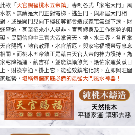
此款「
天官賜福桃木五帝鎮
」專制各式「家宅大門」風
水煞。無論是大門正對電梯、逃生門、與鄰居大門相
對，或是開門見向下樓梯等都會造成家宅氣運下滑、財
運窘迫，甚至招來小人是非、官司纏身及工作運勢的阻
礙。民間信仰中三官大帝掌管天、地、水三界，各司掌
天官賜福
，地官赦罪，水官解厄，與家宅福禍榮辱息息
相關。而桃木五帝鎮正是藉由天官大帝的神力護持，為
家宅降福運、納吉祥，並能鎮懾煞氣，護佑家運蒸蒸日
上、財祿亨通。掛上它，能強效鎮宅化煞，立即興旺闔
家運勢，
堪稱每個家庭必備的最強大門風水神器！