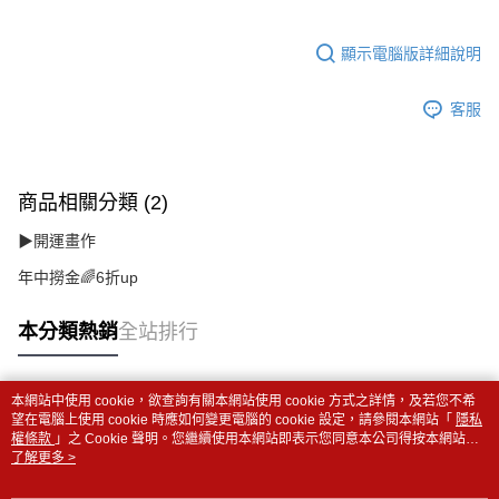
顯示電腦版詳細說明
客服
商品相關分類 (2)
▶開運畫作
年中撈金🌈6折up
本分類熱銷
全站排行
本網站中使用 cookie，欲查詢有關本網站使用 cookie 方式之詳情，及若您不希
熱門標籤
望在電腦上使用 cookie 時應如何變更電腦的 cookie 設定，請參閱本網站「
隱私
權條款
」之 Cookie 聲明。您繼續使用本網站即表示您同意本公司得按本網站使
用條款之 Cookie 聲明使用 cookie。
了解更多 >