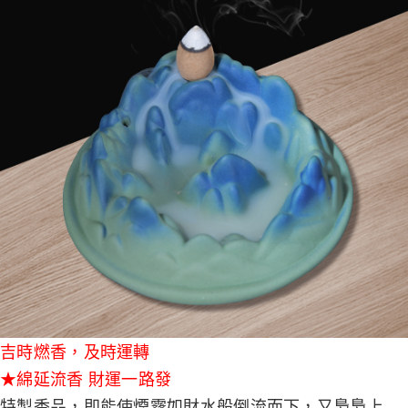
吉時燃香，及時運轉
★綿延流香 財運一路發
特製香品，即能使煙霧如財水般倒流而下，又裊裊上