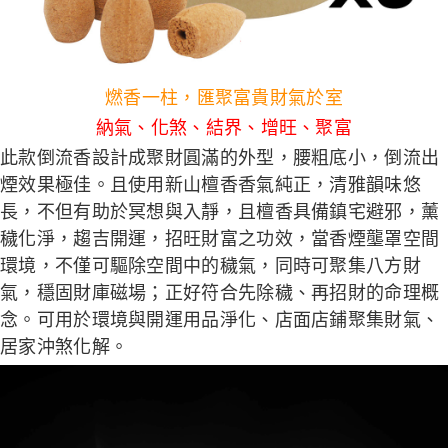
燃香一柱，匯聚富貴財氣於室
納氣、化煞、結界、增旺、聚富
此款倒流香設計成聚財圓滿的外型，腰粗底小，倒流出
煙效果極佳。且使用新山檀香香氣純正，清雅韻味悠
長，不但有助於冥想與入靜，且檀香具備鎮宅避邪，薰
穢化淨，趨吉開運，招旺財富之功效，當香煙壟罩空間
環境，不僅可驅除空間中的穢氣，同時可聚集八方財
氣，穩固財庫磁場；正好符合先除穢、再招財的命理概
念。可用於環境與開運用品淨化、店面店鋪聚集財氣、
居家沖煞化解。