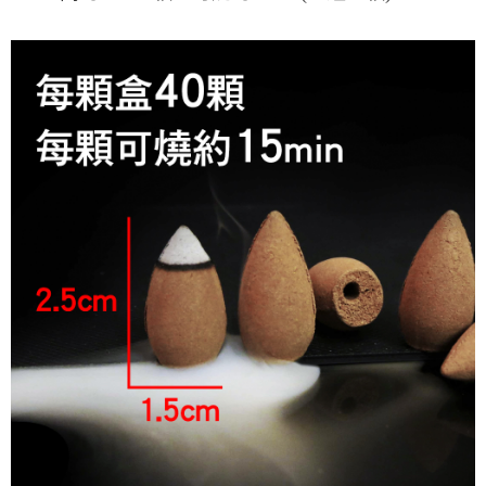
每筆NT$80，滿NT$800(含以上)免運費
【「AFTEE先享後付」結帳流程】
１．於結帳方式選擇「AFTEE先享後付」後，將跳轉至「AFTEE先享後付」
結帳頁面，進行簡訊認證並確認金額後，即可完成結帳。
２．訂單成立數日內，您將收到繳費通知簡訊。
３．收到繳費通知簡訊後14天內，點擊此簡訊中的連結，可透過四大超商／
ATM／網路銀行／等多元方式進行付款，方視為交易完成。
※ 請注意：結帳手續完成當下不需立刻繳費，但若您需要取消訂單，請聯絡
購買商品的店家。未經商家同意取消之訂單仍視為有效，需透過AFTEE先享
後付繳納相關費用。
※ 交易是否成功請以「AFTEE先享後付 」之結帳頁面顯示為準，若有關於
是否繳費成功／繳費後需取消欲退款等相關疑問，請聯繫「AFTEE先享後付
客戶支援中心」
https://netprotections.freshdesk.com/support/home
【注意事項】
１．透過由恩沛科技股份有限公司提供之「AFTEE先享後付」服務完成之交
易，需依本服務之必要範圍內提供個人資料，並將交易相關給付款項請求債
權轉讓予恩沛科技股份有限公司。
２．關於個人資料處理事宜，請瀏覽以下網址：
https://aftee.tw/terms/#terms3
３．未成年的使用者請事先徵得法定代理人或監護人之同意方可使用
「AFTEE先享後付」，若未經同意申辦者引起之損失，本公司不負相關責
任。
４．使用「AFTEE先享後付」時，將依據個別帳號之用戶狀況，依本公司即
時審查核予不同之上限額度；若仍有額度不足之情形，本公司將視審查結果
請求用戶進行身份認證。