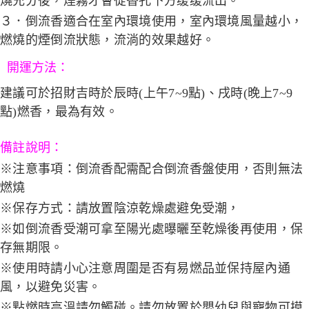
燒充分後，煙霧才會從香孔下方缓缓流出。
３．倒流香適合在室內環境使用，室內環境風量越小，
燃燒的煙倒流狀態，流淌的效果越好。
開運方法：
建議可於招財吉時於辰時(上午7~9點)、戌時(晚上7~9
點)燃香，最為有效。
備註說明：
※注意事項：倒流香配需配合倒流香盤使用，否則無法
燃燒
※保存方式：請放置陰涼乾燥處避免受潮，
※如倒流香受潮可拿至陽光處曝曬至乾燥後再使用，保
存無期限。
※使用時請小心注意周圍是否有易燃品並保持屋內通
風，以避免災害。
※點燃時高溫請勿觸碰。請勿放置於嬰幼兒與寵物可摸