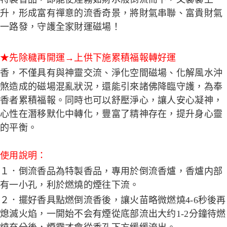
升，形成富有禪意的流香奇景，將財氣串聯、富貴財氣
一路發，守護全家財運磁場！
★先除穢再開運→上供下施累積福報轉好運
香，不僅具有與神靈交流、淨化空間磁場、化解風水沖
煞造成的磁場混亂狀況，還能引來諸佛降臨守護，為奉
香者累積福報。同時也可以舒壓淨心，讓人安心凝神，
心性在潛移默化中轉化，豐富了精神存在，提升身心靈
的平衡。
使用說明：
１．倒流香品為特製香品，專用於倒流香爐，香爐内部
有一小孔，利於燃燒的煙往下流。
２．擺好香具點燃倒流香後，讓火苗略微燃燒4-6秒後再
熄滅火焰，一開始不会有煙從底部流出大约1-2分鐘待燃