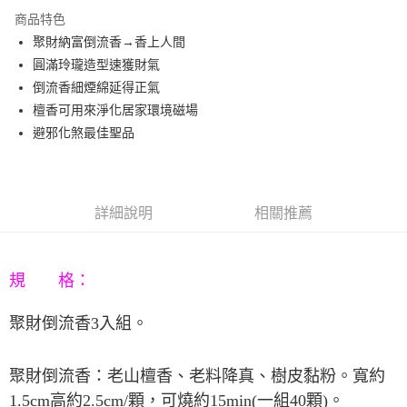
3 期 0 利率 每期
NT$229
21家銀行
商品特色
6 期 0 利率 每期
NT$114
21家銀行
合作金庫商業銀行
第一商業銀行
聚財納富倒流香→香上人間
華南商業銀行
彰化商業銀行
12 期 0 利率 每期
NT$57
21家銀行
合作金庫商業銀行
第一商業銀行
圓滿玲瓏造型速獲財氣
上海商業儲蓄銀行
台北富邦商業銀行
華南商業銀行
彰化商業銀行
合作金庫商業銀行
第一商業銀行
LINE Pay
國泰世華商業銀行
兆豐國際商業銀行
倒流香細煙綿延得正氣
上海商業儲蓄銀行
台北富邦商業銀行
華南商業銀行
彰化商業銀行
臺灣中小企業銀行
台中商業銀行
檀香可用來淨化居家環境磁場
國泰世華商業銀行
兆豐國際商業銀行
Apple Pay
上海商業儲蓄銀行
台北富邦商業銀行
匯豐（台灣）商業銀行
華泰商業銀行
臺灣中小企業銀行
台中商業銀行
避邪化煞最佳聖品
國泰世華商業銀行
兆豐國際商業銀行
聯邦商業銀行
遠東國際商業銀行
匯豐（台灣）商業銀行
華泰商業銀行
街口支付
臺灣中小企業銀行
台中商業銀行
元大商業銀行
永豐商業銀行
聯邦商業銀行
遠東國際商業銀行
匯豐（台灣）商業銀行
華泰商業銀行
玉山商業銀行
星展（台灣）商業銀行
悠遊付
元大商業銀行
永豐商業銀行
聯邦商業銀行
遠東國際商業銀行
台新國際商業銀行
中國信託商業銀行
玉山商業銀行
星展（台灣）商業銀行
詳細說明
相關推薦
元大商業銀行
永豐商業銀行
台灣樂天信用卡公司
Google Pay
台新國際商業銀行
中國信託商業銀行
玉山商業銀行
星展（台灣）商業銀行
台灣樂天信用卡公司
台新國際商業銀行
中國信託商業銀行
AFTEE先享後付
台灣樂天信用卡公司
相關說明
規 格：
【關於「AFTEE先享後付」】
ATM付款
AFTEE先享後付是「在收到商品之後才付款」的支付方式。 讓您購物簡單
聚財倒流香
3
入組。
便利好安心！
１．簡單：不需註冊會員、不需綁卡、不需儲值。
運送方式
２．便利：只要手機號碼，簡訊認證，即可結帳。
聚財倒流香：老山檀香、老料降真、樹皮黏粉。寬約
３．安心：先確認商品／服務後，再付款。
宅配
1.5cm
高約
2.5cm/
顆，可燒約
15min(
一組
40
顆
)
。