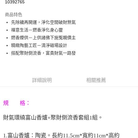
10392765
3 期 0 利率 每期
NT$260
21家銀行
商品特色
6 期 0 利率 每期
NT$130
21家銀行
合作金庫商業銀行
第一商業銀行
先除穢再開運，淨化空間破財煞氣
華南商業銀行
彰化商業銀行
12 期 0 利率 每期
NT$65
21家銀行
合作金庫商業銀行
第一商業銀行
禪意生活－燃香淨化身心靈
上海商業儲蓄銀行
台北富邦商業銀行
華南商業銀行
彰化商業銀行
合作金庫商業銀行
第一商業銀行
LINE Pay
國泰世華商業銀行
兆豐國際商業銀行
燃香煙供－上供諸佛下施冤親債主
上海商業儲蓄銀行
台北富邦商業銀行
華南商業銀行
彰化商業銀行
臺灣中小企業銀行
台中商業銀行
精緻陶藝工匠－清淨磁場設計
國泰世華商業銀行
兆豐國際商業銀行
Apple Pay
上海商業儲蓄銀行
台北富邦商業銀行
匯豐（台灣）商業銀行
華泰商業銀行
臺灣中小企業銀行
台中商業銀行
搭配聚財倒流香，富貴財氣一路發
國泰世華商業銀行
兆豐國際商業銀行
聯邦商業銀行
遠東國際商業銀行
匯豐（台灣）商業銀行
華泰商業銀行
街口支付
臺灣中小企業銀行
台中商業銀行
元大商業銀行
永豐商業銀行
聯邦商業銀行
遠東國際商業銀行
匯豐（台灣）商業銀行
華泰商業銀行
玉山商業銀行
星展（台灣）商業銀行
悠遊付
元大商業銀行
永豐商業銀行
聯邦商業銀行
遠東國際商業銀行
台新國際商業銀行
中國信託商業銀行
玉山商業銀行
星展（台灣）商業銀行
詳細說明
相關推薦
元大商業銀行
永豐商業銀行
台灣樂天信用卡公司
Google Pay
台新國際商業銀行
中國信託商業銀行
玉山商業銀行
星展（台灣）商業銀行
台灣樂天信用卡公司
台新國際商業銀行
中國信託商業銀行
AFTEE先享後付
台灣樂天信用卡公司
相關說明
規 格：
【關於「AFTEE先享後付」】
ATM付款
AFTEE先享後付是「在收到商品之後才付款」的支付方式。 讓您購物簡單
財氣環繞富山香爐
+
聚財倒流香套組
1
組。
便利好安心！
１．簡單：不需註冊會員、不需綁卡、不需儲值。
運送方式
２．便利：只要手機號碼，簡訊認證，即可結帳。
1.
富山香爐：陶瓷。長約
11.5cm*
寬約
11cm*
高約
３．安心：先確認商品／服務後，再付款。