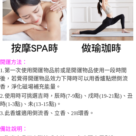
開運方法：
1.第一次使用開運物品前或是開運物品使用一段時間
後，若覺得開運物品效力下降時可以用香爐點燃倒流
香，淨化磁場補充能量。
2.使用時可挑選吉時，辰時(7-9點)、戌時(19-21點)、丑
時(1-3點)、未(13-15點)。
3.此香爐適用倒流香、立香、2H環香。
備註說明：