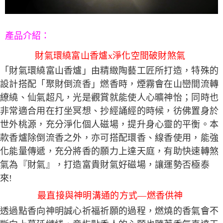
產品介紹
：
財氣環繞富山香爐x淨化空間破財煞氣
「財氣環繞富山香爐」由精緻陶藝工匠所打造，特殊的
設計搭配「聚財倒流香」燃香時，煙霧會在山巒間流轉
繚繞、仙氣超凡，光是觀賞就能使人心曠神怡；同時也
非常適合用在打坐冥想、抄經誦經的時候，彷佛置身於
世外桃源，充分淨化個人磁場，提升身心靈的平衡。本
款香爐除倒流香之外，亦可搭配環香、線香使用，能強
化能量傳遞，充分將香的願力上達天庭，有助快速轉煞
氣為『財氣』，打造富貴財氣好磁場，讓運勢否極泰
來!
最直接與神明溝通的方式—燃香供神
透過點香向神明誠心祈福祈願的過程，燃燒的香氣會不