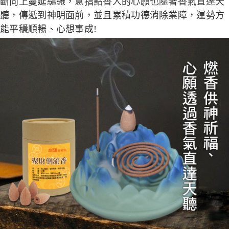
斷向上蔓延繾綣，意指點香人的心願也隨著香氣直達天
聽，傳遞到神明面前，並且累積功德消除業障，運勢方
能平穩順暢、心想事成!