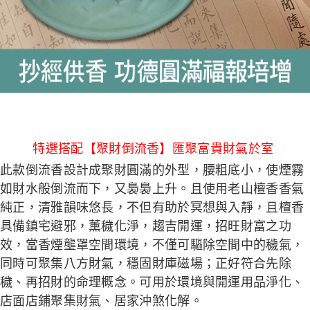
特選搭配【聚財倒流香】匯聚富貴財氣於室
此款倒流香設計成聚財圓滿的外型，腰粗底小，使煙霧
如財水般倒流而下，又裊裊上升。且使用老山檀香香氣
純正，清雅韻味悠長，不但有助於冥想與入靜，且檀香
具備鎮宅避邪，薰穢化淨，趨吉開運，招旺財富之功
效，當香煙壟罩空間環境，不僅可驅除空間中的穢氣，
同時可聚集八方財氣，穩固財庫磁場；正好符合先除
穢、再招財的命理概念。可用於環境與開運用品淨化、
店面店鋪聚集財氣、居家沖煞化解。