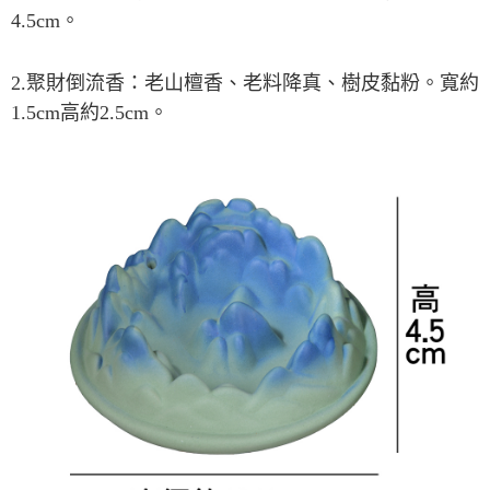
宅配
4.5cm
。
每筆NT$80，滿NT$800(含以上)免運費
【「AFTEE先享後付」結帳流程】
１．於結帳方式選擇「AFTEE先享後付」後，將跳轉至「AFTEE先享後付」
結帳頁面，進行簡訊認證並確認金額後，即可完成結帳。
2.
聚財倒流香：老山檀香、老料降真、樹皮黏粉。寬約
２．訂單成立數日內，您將收到繳費通知簡訊。
1.5cm
高約
2.5cm
。
３．收到繳費通知簡訊後14天內，點擊此簡訊中的連結，可透過四大超商／
ATM／網路銀行／等多元方式進行付款，方視為交易完成。
※ 請注意：結帳手續完成當下不需立刻繳費，但若您需要取消訂單，請聯絡
購買商品的店家。未經商家同意取消之訂單仍視為有效，需透過AFTEE先享
後付繳納相關費用。
※ 交易是否成功請以「AFTEE先享後付 」之結帳頁面顯示為準，若有關於
是否繳費成功／繳費後需取消欲退款等相關疑問，請聯繫「AFTEE先享後付
客戶支援中心」
https://netprotections.freshdesk.com/support/home
【注意事項】
１．透過由恩沛科技股份有限公司提供之「AFTEE先享後付」服務完成之交
易，需依本服務之必要範圍內提供個人資料，並將交易相關給付款項請求債
權轉讓予恩沛科技股份有限公司。
２．關於個人資料處理事宜，請瀏覽以下網址：
https://aftee.tw/terms/#terms3
３．未成年的使用者請事先徵得法定代理人或監護人之同意方可使用
「AFTEE先享後付」，若未經同意申辦者引起之損失，本公司不負相關責
任。
４．使用「AFTEE先享後付」時，將依據個別帳號之用戶狀況，依本公司即
時審查核予不同之上限額度；若仍有額度不足之情形，本公司將視審查結果