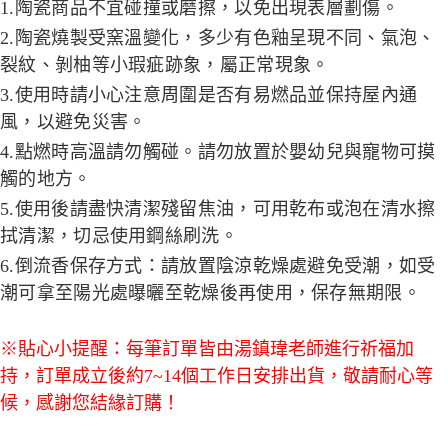
1.陶瓷商品不宜碰撞或磨擦，以免出現表層劃傷。
2.陶瓷燒製受窯溫變化，多少有色釉呈現不同、氣泡、
裂紋、剝柚等小瑕疵跡象，屬正常現象。
3.使用時請小心注意周圍是否有易燃品並保持屋內通
風，以避免災害。
4.點燃時高溫請勿觸碰。請勿放置於嬰幼兒與寵物可摸
觸的地方。
5.使用後請盡快清潔殘留焦油，可用乾布或泡在清水擦
拭清潔，切忌使用鋼絲刷洗。
6.倒流香保存方式：請放置陰涼乾燥處避免受潮，如受
潮可拿至陽光處曝曬至乾燥後再使用，保存無期限。
※貼心小提醒：每筆訂單皆由湯鎮瑋老師進行祈福加
持，訂單成立後約7~14個工作日安排出貨，敬請耐心等
候，感謝您結緣訂購！