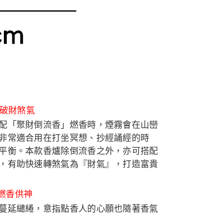
間破財煞氣
配「聚財倒流香」燃香時，煙霧會在山巒
非常適合用在打坐冥想、抄經誦經的時
平衡。本款香爐除倒流香之外，亦可搭配
，有助快速轉煞氣為『財氣』，打造富貴
燃香供神
蔓延繾綣，意指點香人的心願也隨著香氣