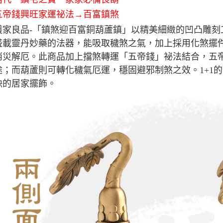
五帝錢興旺家運祕法→百富鎮煞
護家良品-「鎮煞迎百富銅葫蘆鎮」以精美細緻的凹凸雕刻
盛載靈丹妙藥的法器，能吸取穢煞之氣，加上採用化煞擺
消災解厄。此商品加上擋煞轉運「五帝錢」祕法結合，五
途；而葫蘆則可轉化穢氣厄運，穩固避邪制煞之效。1+1
缺的居家擺飾。