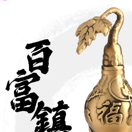
是否繳費成
付客戶支
【注意事
１．透過由
交易，需
求債權轉
２．關於
https://aft
３．未成
「AFTE
任。
４．使用「
即時審查
結果請求
５．嚴禁
形，恩沛
動。