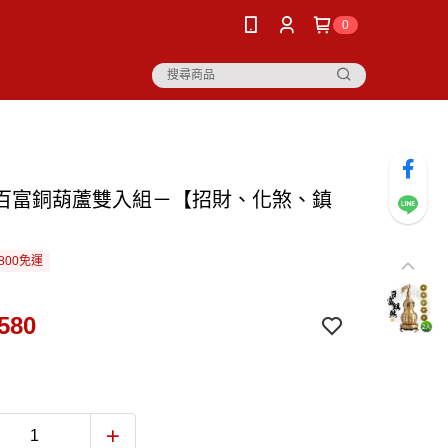
0
百富銅葫蘆雙入組－【招財、化煞、鎮
800免運
580