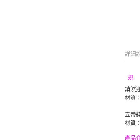
詳細
規
鎮煞迎
材質：
五帝
材質：
產品