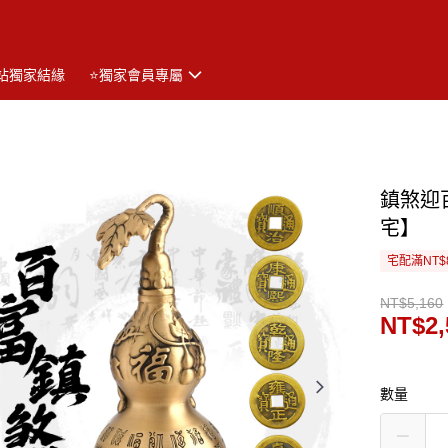
站獨家結緣
⭐獨家會員專屬
鎮煞迎
宅】
宅配滿NT$
NT$5,160
NT$2,
數量