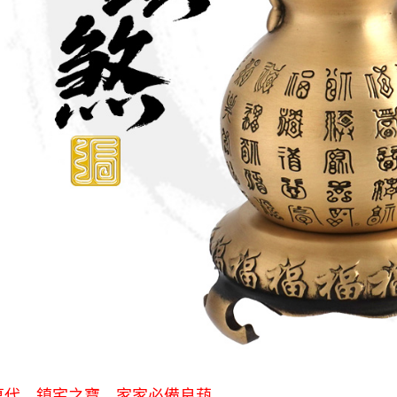
萬代 鎮宅之寶 家家必備良葫