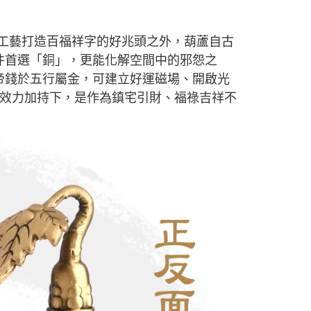
工藝打造百福祥字的好兆頭之外，葫蘆自古
件首選「銅」，更能化解空間中的邪怨之
帝錢於五行屬金，可建立好運磁場、開啟光
的效力加持下，是作為鎮宅引財、福祿吉祥不