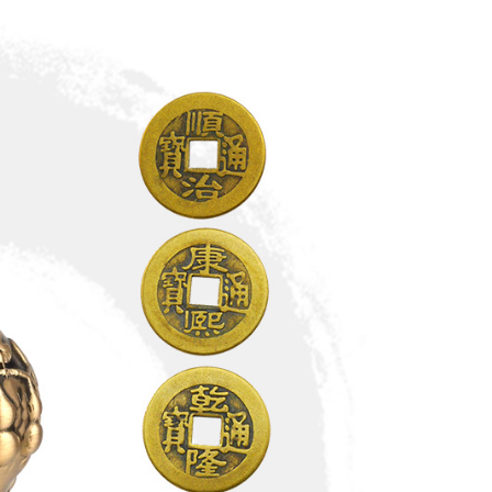
功／繳費後需取消欲退款等相關疑問，請聯繫「AFTEE先享後
援中心」
https://netprotections.freshdesk.com/support/home
項】
恩沛科技股份有限公司提供之「AFTEE先享後付」服務完成之
依本服務之必要範圍內提供個人資料，並將交易相關給付款項請
讓予恩沛科技股份有限公司。
個人資料處理事宜，請瀏覽以下網址：
ee.tw/terms/#terms3
年的使用者請事先徵得法定代理人或監護人之同意方可使用
E先享後付」，若未經同意申辦者引起之損失，本公司不負相關責
AFTEE先享後付」時，將依據個別帳號之用戶狀況，依本公司
核予不同之上限額度；若仍有額度不足之情形，本公司將視審查
用戶進行身份認證。
一人註冊多個帳號或使用他人資訊註冊。若發現惡意使用之情
科技股份有限公司將有權停止該用戶之使用額度並採取法律行