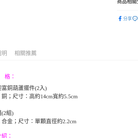
臺灣中
商品相關分
元大商
聯邦商
匯豐（
玉山商
悠遊付
元大商
▶風水擺
聯邦商
台新國
玉山商
分享
元大商
台灣樂
Google Pa
台新國
玉山商
台灣樂
台新國
AFTEE先
台灣樂
相關說明
【關於「A
ATM付款
說明
相關推薦
AFTEE
便利好安
１．簡單
２．便利
運送方式
３．安心
 格：
宅配
【「AFT
富銅葫蘆擺件(2入)
每筆NT$8
１．於結帳
銅；尺寸：高約14cm寬約5.5cm
付」結帳
２．訂單
３．收到繳
錢
(2組)
／ATM／
※ 請注意
合金；尺寸：單顆直徑約2.2cm
絡購買商品
先享後付
介紹
：
※ 交易是