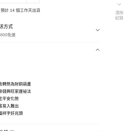
預計 14 個工作天出貨
清除
紀錄
送方式
800免運
次付款
期付款
0 利率 每期
NT$860
21家銀行
攻轉煞為財銅葫蘆
0 利率 每期
NT$430
21家銀行
庫商業銀行
第一商業銀行
帝錢興旺家運祕法
業銀行
彰化商業銀行
 0 利率 每期
NT$215
21家銀行
宅平安化煞
庫商業銀行
第一商業銀行
業儲蓄銀行
台北富邦商業銀行
業銀行
彰化商業銀行
富易入難出
庫商業銀行
第一商業銀行
華商業銀行
兆豐國際商業銀行
業儲蓄銀行
台北富邦商業銀行
福祥字好兆頭
業銀行
彰化商業銀行
小企業銀行
台中商業銀行
華商業銀行
兆豐國際商業銀行
業儲蓄銀行
台北富邦商業銀行
台灣）商業銀行
華泰商業銀行
小企業銀行
台中商業銀行
華商業銀行
兆豐國際商業銀行
業銀行
遠東國際商業銀行
台灣）商業銀行
華泰商業銀行