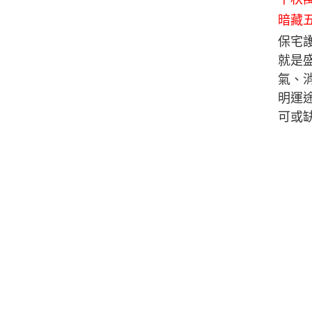
暗藏
保宅
就是
氣、
明運
可或