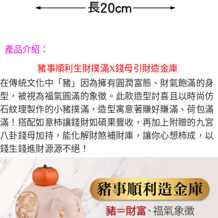
５．嚴禁一人註冊多個帳號或使用他人資訊註冊。若發現惡意使用之情形，
恩沛科技股份有限公司將有權停止該用戶之使用額度並採取法律行動。
產品介紹
：
豬事順利生財撲滿X錢母引財造金庫
在傳統文化中「豬」因為擁有圓潤富態、財氣飽滿的身
型，被視為福氣圓滿的象徵。此款造型討喜且以時尚仿
石紋理製作的小豬撲滿，造型寓意著賺好賺滿、荷包滿
滿！搭配如意柿讓錢財如碩果豐收，再加上附贈的九宮
八卦錢母加持，能化解財煞補財庫，讓你心想柿成，以
錢生錢進財源源不絕！