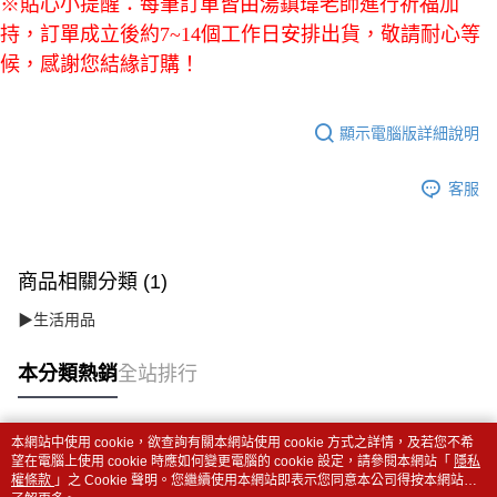
※貼心小提醒：每筆訂單皆由湯鎮瑋老師進行祈福加
持，訂單成立後約7~14個工作日安排出貨，敬請耐心等
候，感謝您結緣訂購！
顯示電腦版詳細說明
客服
商品相關分類 (1)
▶生活用品
本分類熱銷
全站排行
本網站中使用 cookie，欲查詢有關本網站使用 cookie 方式之詳情，及若您不希
熱門標籤
望在電腦上使用 cookie 時應如何變更電腦的 cookie 設定，請參閱本網站「
隱私
權條款
」之 Cookie 聲明。您繼續使用本網站即表示您同意本公司得按本網站使