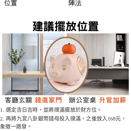
1. 選定吉日吉時，並將撲滿擺放於財方位。
2. 再將九宮八卦銀幣錢母投入撲滿，之後放入168元，
象徵一路發。