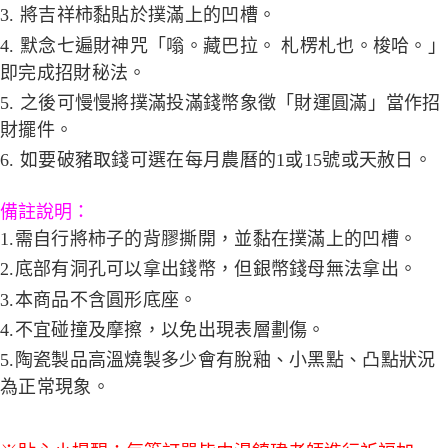
3. 將吉祥柿黏貼於撲滿上的凹槽。
4. 默念七遍財神咒「嗡。藏巴拉。 札楞札也。梭哈。」
即完成招財秘法。
5. 之後可慢慢將撲滿投滿錢幣象徵「財運圓滿」當作招
財擺件。
6. 如要破豬取錢可選在每月農曆的1或15號或天赦日。
備註說明：
1.需自行將柿子的背膠撕開，並黏在撲滿上的凹槽。
2.底部有洞孔可以拿出錢幣，但銀幣錢母無法拿出。
3.本商品不含圓形底座。
4.不宜碰撞及摩擦，以免出現表層劃傷。
5.陶瓷製品高溫燒製多少會有脫釉、小黑點、凸點狀況
為正常現象。