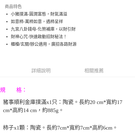
3 期 0 利率 每期
NT$330
21家銀行
商品特色
6 期 0 利率 每期
NT$165
21家銀行
合作金庫商業銀行
第一商業銀行
小豬撲滿-圓潤富態，財氣滿溢
華南商業銀行
彰化商業銀行
12 期 0 利率 每期
NT$82
21家銀行
合作金庫商業銀行
第一商業銀行
如意柿-萬柿如意，遇柿呈祥
上海商業儲蓄銀行
台北富邦商業銀行
華南商業銀行
彰化商業銀行
合作金庫商業銀行
第一商業銀行
LINE Pay
國泰世華商業銀行
兆豐國際商業銀行
九宮八卦錢母-化煞補庫，以財引財
上海商業儲蓄銀行
台北富邦商業銀行
華南商業銀行
彰化商業銀行
臺灣中小企業銀行
台中商業銀行
財神心咒-快速啟動招財秘法！
國泰世華商業銀行
兆豐國際商業銀行
Apple Pay
上海商業儲蓄銀行
台北富邦商業銀行
匯豐（台灣）商業銀行
華泰商業銀行
臺灣中小企業銀行
台中商業銀行
櫃檯/玄關/辦公適用，廣招各路財源
國泰世華商業銀行
兆豐國際商業銀行
聯邦商業銀行
遠東國際商業銀行
匯豐（台灣）商業銀行
華泰商業銀行
街口支付
臺灣中小企業銀行
台中商業銀行
元大商業銀行
永豐商業銀行
聯邦商業銀行
遠東國際商業銀行
匯豐（台灣）商業銀行
華泰商業銀行
玉山商業銀行
星展（台灣）商業銀行
悠遊付
元大商業銀行
永豐商業銀行
聯邦商業銀行
遠東國際商業銀行
台新國際商業銀行
中國信託商業銀行
玉山商業銀行
星展（台灣）商業銀行
詳細說明
相關推薦
元大商業銀行
永豐商業銀行
台灣樂天信用卡公司
Google Pay
台新國際商業銀行
中國信託商業銀行
玉山商業銀行
星展（台灣）商業銀行
台灣樂天信用卡公司
台新國際商業銀行
中國信託商業銀行
AFTEE先享後付
規 格：
台灣樂天信用卡公司
相關說明
【關於「AFTEE先享後付」】
豬事順利金庫撲滿
x1
只：陶瓷。長約
20 cm*
寬約
17
ATM付款
AFTEE先享後付是「在收到商品之後才付款」的支付方式。 讓您購物簡單
便利好安心！
cm*
高約
14 cm
，約
885g
。
１．簡單：不需註冊會員、不需綁卡、不需儲值。
運送方式
２．便利：只要手機號碼，簡訊認證，即可結帳。
３．安心：先確認商品／服務後，再付款。
柿子
x1
顆：陶瓷。長約
7cm*
寬約
7cm*
高約
6cm
。
宅配