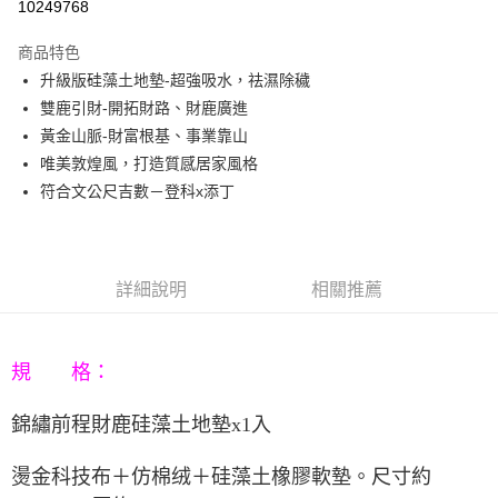
10249768
3 期 0 利率 每期
NT$230
21家銀行
商品特色
6 期 0 利率 每期
NT$115
21家銀行
合作金庫商業銀行
第一商業銀行
升級版硅藻土地墊-超強吸水，祛濕除穢
華南商業銀行
彰化商業銀行
12 期 0 利率 每期
NT$57
21家銀行
合作金庫商業銀行
第一商業銀行
雙鹿引財-開拓財路、財鹿廣進
上海商業儲蓄銀行
台北富邦商業銀行
華南商業銀行
彰化商業銀行
合作金庫商業銀行
第一商業銀行
LINE Pay
國泰世華商業銀行
兆豐國際商業銀行
黃金山脈-財富根基、事業靠山
上海商業儲蓄銀行
台北富邦商業銀行
華南商業銀行
彰化商業銀行
臺灣中小企業銀行
台中商業銀行
唯美敦煌風，打造質感居家風格
國泰世華商業銀行
兆豐國際商業銀行
Apple Pay
上海商業儲蓄銀行
台北富邦商業銀行
匯豐（台灣）商業銀行
華泰商業銀行
臺灣中小企業銀行
台中商業銀行
符合文公尺吉數－登科x添丁
國泰世華商業銀行
兆豐國際商業銀行
聯邦商業銀行
遠東國際商業銀行
匯豐（台灣）商業銀行
華泰商業銀行
街口支付
臺灣中小企業銀行
台中商業銀行
元大商業銀行
永豐商業銀行
聯邦商業銀行
遠東國際商業銀行
匯豐（台灣）商業銀行
華泰商業銀行
玉山商業銀行
星展（台灣）商業銀行
悠遊付
元大商業銀行
永豐商業銀行
聯邦商業銀行
遠東國際商業銀行
台新國際商業銀行
中國信託商業銀行
玉山商業銀行
星展（台灣）商業銀行
詳細說明
相關推薦
元大商業銀行
永豐商業銀行
台灣樂天信用卡公司
Google Pay
台新國際商業銀行
中國信託商業銀行
玉山商業銀行
星展（台灣）商業銀行
台灣樂天信用卡公司
台新國際商業銀行
中國信託商業銀行
AFTEE先享後付
台灣樂天信用卡公司
相關說明
規 格：
【關於「AFTEE先享後付」】
ATM付款
AFTEE先享後付是「在收到商品之後才付款」的支付方式。 讓您購物簡單
錦繡前程財鹿硅藻土地墊
x1
入
便利好安心！
１．簡單：不需註冊會員、不需綁卡、不需儲值。
運送方式
２．便利：只要手機號碼，簡訊認證，即可結帳。
燙金科技布＋仿棉绒＋硅藻土橡膠軟墊。尺寸約
３．安心：先確認商品／服務後，再付款。