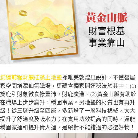
錦繡前程財鹿硅藻土地墊
採唯美敦煌風設計，不僅替居
家空間增添仙氣磁場，更蘊含獨家開運秘法於其中：(1)
雙鹿引財象徵食祿豐沛，財鹿廣進。(2)黃金山脈有助於
在職場上步步高升，穩固事業。另地墊的材質也有再升
級！從三層升級至四層，多新增了一層科技棉絨，大大
提升了舒適度及吸水力；在實用功效提高的同時，還能
穩固家運和提升貴人運，是絕對不能錯過的必選好物！