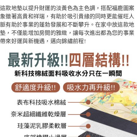
這款地墊以提升財運的淡黃色為主色調，搭配福鹿圖案
象徵著高貴和祥瑞，有助於吸引貴緣的同時更能催旺人
脈有助於事業的蓬勃發展和不斷攀升。在家中放這款地
墊，不僅能增加房間的雅緻，讓每次進出都為您的事業
帶來好運與新機遇，邁向錦繡前程!