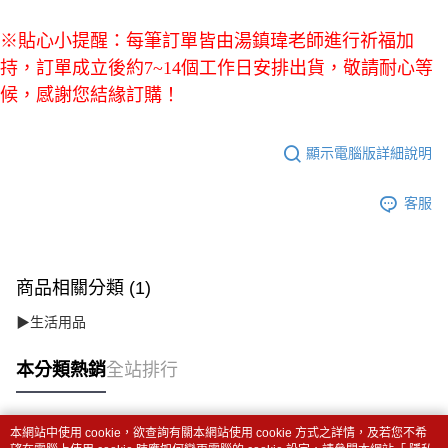
※貼心小提醒：每筆訂單皆由湯鎮瑋老師進行祈福加
持，訂單成立後約7~14個工作日安排出貨，敬請耐心等
候，感謝您結緣訂購！
顯示電腦版詳細說明
客服
商品相關分類 (1)
▶生活用品
本分類熱銷
全站排行
本網站中使用 cookie，欲查詢有關本網站使用 cookie 方式之詳情，及若您不希
熱門標籤