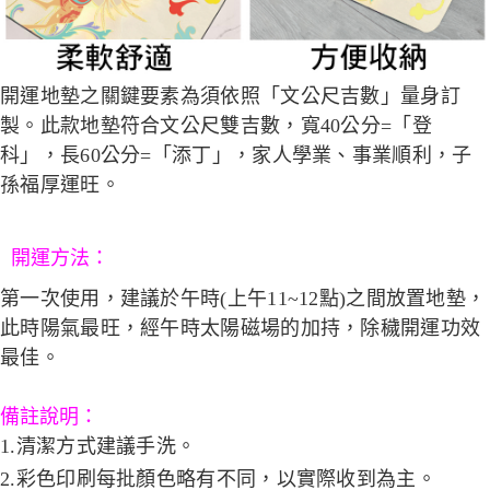
開運地墊之關鍵要素為須依照「文公尺吉數」量身訂
製。此款地墊符合文公尺雙吉數，寬40公分=「登
科」，長60公分=「添丁」，家人學業、事業順利，子
孫福厚運旺。
開運方法：
第一次使用，建議於午時(上午11~12點)之間放置地墊，
此時陽氣最旺，經午時太陽磁場的加持，除穢開運功效
最佳。
備註說明：
1.清潔方式建議手洗。
2.彩色印刷每批顏色略有不同，以實際收到為主。